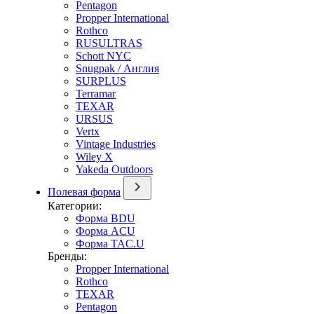
Pentagon
Propper International
Rothco
RUSULTRAS
Schott NYC
Snugpak / Англия
SURPLUS
Terramar
TEXAR
URSUS
Vertx
Vintage Industries
Wiley X
Yakeda Outdoors
Полевая форма
Категории:
Форма BDU
Форма ACU
Форма TAC.U
Бренды:
Propper International
Rothco
TEXAR
Pentagon