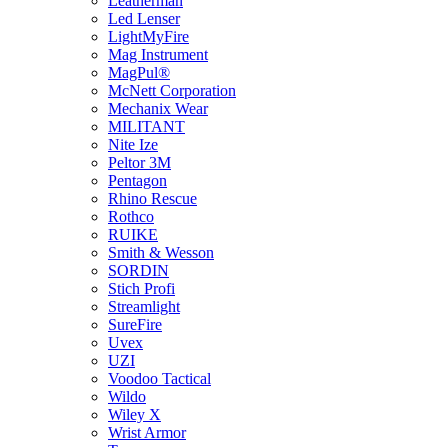
Leatherman
Led Lenser
LightMyFire
Mag Instrument
MagPul®
McNett Corporation
Mechanix Wear
MILITANT
Nite Ize
Peltor 3M
Pentagon
Rhino Rescue
Rothco
RUIKE
Smith & Wesson
SORDIN
Stich Profi
Streamlight
SureFire
Uvex
UZI
Voodoo Tactical
Wildo
Wiley X
Wrist Armor