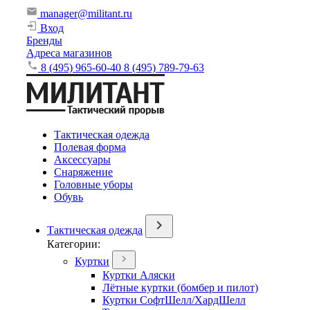
manager@militant.ru
Вход
Бренды
Адреса магазинов
8 (495) 965-60-40
8 (495) 789-79-63
Тактическая одежда
Полевая форма
Аксессуары
Снаряжение
Головные уборы
Обувь
Тактическая одежда
Категории:
Куртки
Куртки Аляски
Лётные куртки (бомбер и пилот)
Куртки СофтШелл/ХардШелл