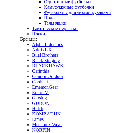
Однотонные футболки
Камуфляжные футболки
Футболки с длинными рукавами
Поло
Тельняшки
Тактические перчатки
Носки
Бренды:
Alpha Industries
Arktis UK
Bilal Brothers
Black Stingray
BLACKHAWK
Carinthia
Condor Outdoor
CoolCat
EmersonGear
Entire M
Garsing
GURON
Hatch
KOMBAT UK
Limes
Mechanix Wear
NORFIN