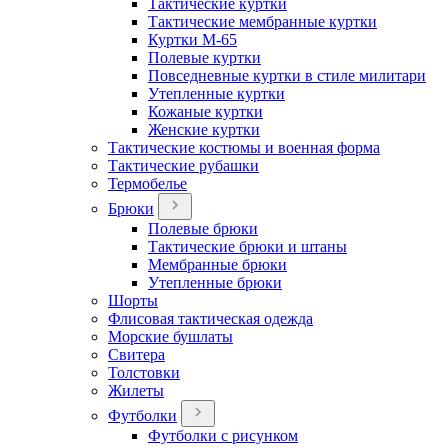
Тактические куртки
Тактические мембранные куртки
Куртки М-65
Полевые куртки
Повседневные куртки в стиле милитари
Утепленные куртки
Кожаные куртки
Женские куртки
Тактические костюмы и военная форма
Тактические рубашки
Термобелье
Брюки
Полевые брюки
Тактические брюки и штаны
Мембранные брюки
Утепленные брюки
Шорты
Флисовая тактическая одежда
Морские бушлаты
Свитера
Толстовки
Жилеты
Футболки
Футболки с рисунком