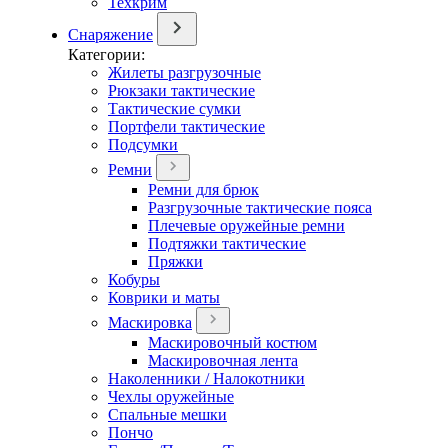
Техкрим
Снаряжение
Категории:
Жилеты разгрузочные
Рюкзаки тактические
Тактические сумки
Портфели тактические
Подсумки
Ремни
Ремни для брюк
Разгрузочные тактические пояса
Плечевые оружейные ремни
Подтяжки тактические
Пряжки
Кобуры
Коврики и маты
Маскировка
Маскировочный костюм
Маскировочная лента
Наколенники / Налокотники
Чехлы оружейные
Спальные мешки
Пончо