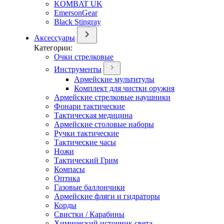
KOMBAT UK
EmersonGear
Black Stingray
Аксессуары
Категории:
Очки стрелковые
Инструменты
Армейские мультитулы
Комплект для чистки оружия
Армейские стрелковые наушники
Фонари тактические
Тактическая медицина
Армейские столовые наборы
Ручки тактические
Тактические часы
Ножи
Тактический Грим
Компасы
Оптика
Газовые баллончики
Армейские фляги и гидраторы
Корды
Свистки / Карабины
Химический источник света