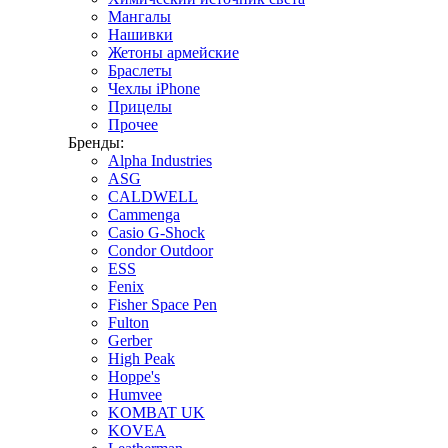
Мангалы
Нашивки
Жетоны армейские
Браслеты
Чехлы iPhone
Прицелы
Прочее
Бренды:
Alpha Industries
ASG
CALDWELL
Cammenga
Casio G-Shock
Condor Outdoor
ESS
Fenix
Fisher Space Pen
Fulton
Gerber
High Peak
Hoppe's
Humvee
KOMBAT UK
KOVEA