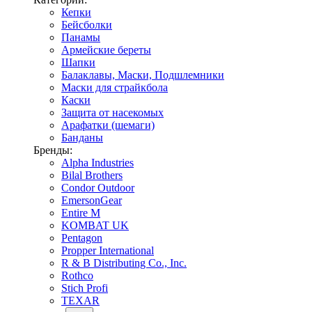
Кепки
Бейсболки
Панамы
Армейские береты
Шапки
Балаклавы, Маски, Подшлемники
Маски для страйкбола
Каски
Защита от насекомых
Арафатки (шемаги)
Банданы
Бренды:
Alpha Industries
Bilal Brothers
Condor Outdoor
EmersonGear
Entire M
KOMBAT UK
Pentagon
Propper International
R & B Distributing Co., Inc.
Rothco
Stich Profi
TEXAR