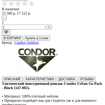
В наличии
15 500 р.
17 222 р.
-
1
+
В КОРЗИНУ
Купить в 1 клик
Бренд:
Condor Outdoor
ОПИСАНИЕ
ХАРАКТЕРИСТИКИ
ДОСТАВКА
ОТЗЫВЫ
Тактический повседневный рюкзак Condor Urban Go Pack
- Black (147-002).
•
М
атериал:
100% плотный нейлон.
• Прекрасно подойдет как для студента так и для военного
профессионала.