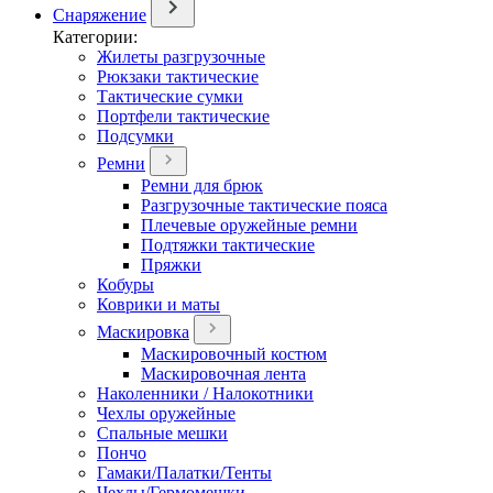
Снаряжение
Категории:
Жилеты разгрузочные
Рюкзаки тактические
Тактические сумки
Портфели тактические
Подсумки
Ремни
Ремни для брюк
Разгрузочные тактические пояса
Плечевые оружейные ремни
Подтяжки тактические
Пряжки
Кобуры
Коврики и маты
Маскировка
Маскировочный костюм
Маскировочная лента
Наколенники / Налокотники
Чехлы оружейные
Спальные мешки
Пончо
Гамаки/Палатки/Тенты
Чехлы/Гермомешки