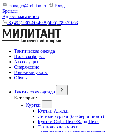
manager@militant.ru
Вход
Бренды
Адреса магазинов
8 (495) 965-60-40
8 (495) 789-79-63
Тактическая одежда
Полевая форма
Аксессуары
Снаряжение
Головные уборы
Обувь
Тактическая одежда
Категории:
Куртки
Куртки Аляски
Лётные куртки (бомбер и пилот)
Куртки СофтШелл/ХардШелл
Тактические куртки