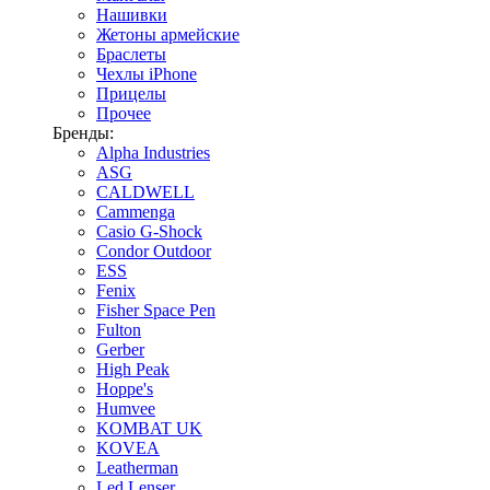
Нашивки
Жетоны армейские
Браслеты
Чехлы iPhone
Прицелы
Прочее
Бренды:
Alpha Industries
ASG
CALDWELL
Cammenga
Casio G-Shock
Condor Outdoor
ESS
Fenix
Fisher Space Pen
Fulton
Gerber
High Peak
Hoppe's
Humvee
KOMBAT UK
KOVEA
Leatherman
Led Lenser