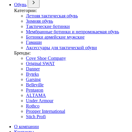
Обувь
Категории:
Летняя тактическая обувь
Зимняя обувь
Тактические ботинки
Мембранные ботинки и непромокаемая обувь
Ботинки армейские мужские
Гамаши
Аксессуары для тактической обуви
Бренды:
Cove Shoe Company
Original SWAT
Danner
Byteks
Garsing
Belleville
Pentagon
ALTAMA
Under Armour
Rothco
Propper International
Stich Profi
О компании
Контакты