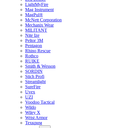
LightMyFire
Mag Instrument
MagPul®
McNett Corporation
Mechanix Wear
MILITANT
Nite Ize
Peltor 3M
Pentagon
Rhino Rescue
Rothco
RUIKE
Smith & Wesson
SORDIN
Stich Profi
Streamlight
SureFire
Uvex
UZI
Voodoo Tactical
Wildo
Wiley X
Wrist Armor
Техкрим