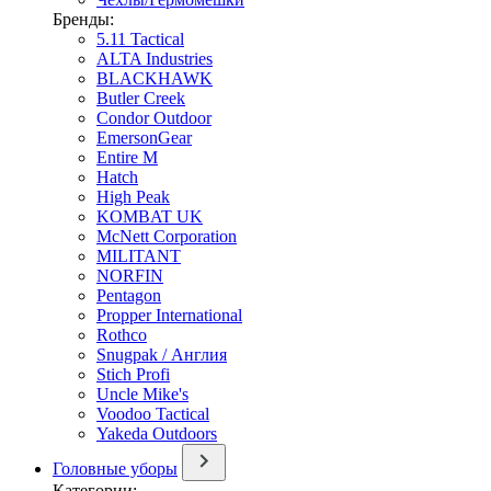
Бренды:
5.11 Tactical
ALTA Industries
BLACKHAWK
Butler Creek
Condor Outdoor
EmersonGear
Entire M
Hatch
High Peak
KOMBAT UK
McNett Corporation
MILITANT
NORFIN
Pentagon
Propper International
Rothco
Snugpak / Англия
Stich Profi
Uncle Mike's
Voodoo Tactical
Yakeda Outdoors
Головные уборы
Категории: