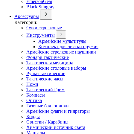
EmersonGear
Black Stingray
Аксессуары
Категории:
Очки стрелковые
Инструменты
Армейские мультитулы
Комплект для чистки оружия
Армейские стрелковые наушники
Фонари тактические
Тактическая медицина
Армейские столовые наборы
Ручки тактические
Тактические часы
Ножи
Тактический Грим
Компасы
Оптика
Газовые баллончики
Армейские фляги и гидраторы
Корды
Свистки / Карабины
Химический источник света
Мангалы