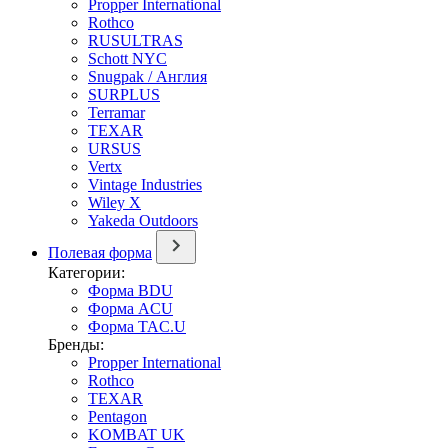
Propper International
Rothco
RUSULTRAS
Schott NYC
Snugpak / Англия
SURPLUS
Terramar
TEXAR
URSUS
Vertx
Vintage Industries
Wiley X
Yakeda Outdoors
Полевая форма
Категории:
Форма BDU
Форма ACU
Форма TAC.U
Бренды:
Propper International
Rothco
TEXAR
Pentagon
KOMBAT UK