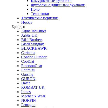
Камуфляжные футболки
Футболки с длинными рукавами
Поло
Тельняшки
Тактические перчатки
Носки
Бренды:
Alpha Industries
Arktis UK
Bilal Brothers
Black Stingray
BLACKHAWK
Carinthia
Condor Outdoor
CoolCat
EmersonGear
Entire M
Garsing
GURON
Hatch
KOMBAT UK
Limes
Mechanix Wear
NORFIN
Pentagon