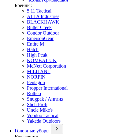
Бренды:
5.11 Tactical
ALTA Industries
BLACKHAWK
Butler Creek
Condor Outdoor
EmersonGear
Entire M
Hatch
High Peak
KOMBAT UK
McNett Corporation
MILITANT
NORFIN
Pentagon
Propper International
Rothco
Snugpak / Англия
Stich Profi
Uncle Mike's
Voodoo Tactical
Yakeda Outdoors
Головные уборы
Категории: