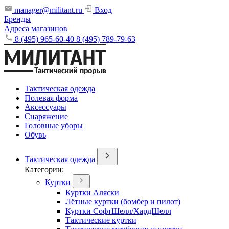
manager@militant.ru
Вход
Бренды
Адреса магазинов
8 (495) 965-60-40
8 (495) 789-79-63
Тактическая одежда
Полевая форма
Аксессуары
Снаряжение
Головные уборы
Обувь
Тактическая одежда
Категории:
Куртки
Куртки Аляски
Лётные куртки (бомбер и пилот)
Куртки СофтШелл/ХардШелл
Тактические куртки