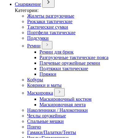
Снаряжение
Категории:
Жилеты разгрузочные
Рюкзаки тактические
Тактические сумки
Портфели тактические
Подсумки
Ремни
Ремни для брюк
Разгрузочные тактические пояса
Плечевые оружейные ремни
Подтяжки тактические
Пряжки
Кобуры
Коврики и маты
Маскировка
Маскировочный костюм
Маскировочная лента
Наколенники / Налокотники
Чехлы оружейные
Спальные мешки
Пончо
Гамаки/Палатки/Тенты
Чехлы/Гермомешки