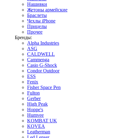
Нашивки
Жетоны армейские
Браслеты
Чехлы iPhone
Прицелы
Прочее
Бренды:
Alpha Industries
ASG
CALDWELL
Cammenga
Casio G-Shock
Condor Outdoor
ESS
Fenix
Fisher Space Pen
Fulton
Gerber
High Peak
Hoppe's
Humvee
KOMBAT UK
KOVEA
Leatherman
Led Lenser