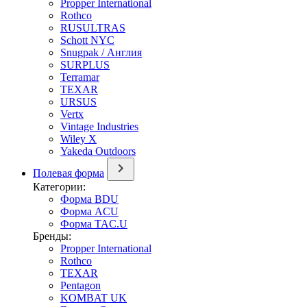
Propper International
Rothco
RUSULTRAS
Schott NYC
Snugpak / Англия
SURPLUS
Terramar
TEXAR
URSUS
Vertx
Vintage Industries
Wiley X
Yakeda Outdoors
Полевая форма
Категории:
Форма BDU
Форма ACU
Форма TAC.U
Бренды:
Propper International
Rothco
TEXAR
Pentagon
KOMBAT UK