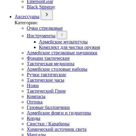
EmersonGear
Black Stingray
Аксессуары
Категории:
Очки стрелковые
Инструменты
Армейские мультитулы
Комплект для чистки оружия
Армейские стрелковые наушники
Фонари тактические
Тактическая медицина
Армейские столовые наборы
Ручки тактические
Тактические часы
Ножи
Тактический Грим
Компасы
Оптика
Газовые баллончики
Армейские фляги и гидраторы
Корды
Свистки / Карабины
Химический источник света
Мангалы