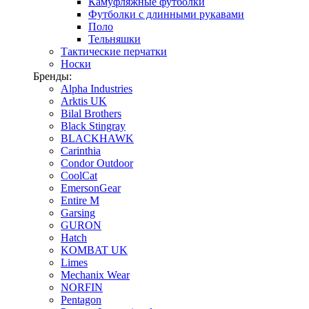
Камуфляжные футболки
Футболки с длинными рукавами
Поло
Тельняшки
Тактические перчатки
Носки
Бренды:
Alpha Industries
Arktis UK
Bilal Brothers
Black Stingray
BLACKHAWK
Carinthia
Condor Outdoor
CoolCat
EmersonGear
Entire M
Garsing
GURON
Hatch
KOMBAT UK
Limes
Mechanix Wear
NORFIN
Pentagon