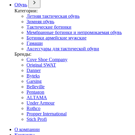
Обувь
Категории:
Летняя тактическая обувь
Зимняя обувь
Тактические ботинки
Мембранные ботинки и непромокаемая обувь
Ботинки армейские мужские
Гамаши
Аксессуары для тактической обуви
Бренды:
Cove Shoe Company
Original SWAT
Danner
Byteks
Garsing
Belleville
Pentagon
ALTAMA
Under Armour
Rothco
Propper International
Stich Profi
О компании
Контакты