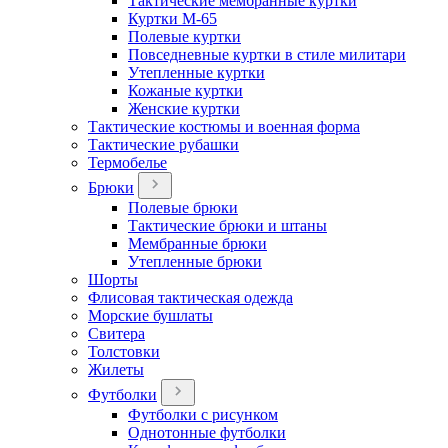
Тактические мембранные куртки
Куртки М-65
Полевые куртки
Повседневные куртки в стиле милитари
Утепленные куртки
Кожаные куртки
Женские куртки
Тактические костюмы и военная форма
Тактические рубашки
Термобелье
Брюки
Полевые брюки
Тактические брюки и штаны
Мембранные брюки
Утепленные брюки
Шорты
Флисовая тактическая одежда
Морские бушлаты
Свитера
Толстовки
Жилеты
Футболки
Футболки с рисунком
Однотонные футболки