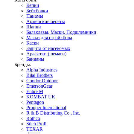
Кепки
Бейсболки
Панамы
Армейские береты
Шапки
Балаклавы, Маски, Подшлемники
Маски для страйкбола
Каски
Защита от насекомых
Арафатки (шемаги)
Банданы
Бренды:
Alpha Industries
Bilal Brothers
Condor Outdoor
EmersonGear
Entire M
KOMBAT UK
Pentagon
Propper International
R & B Distributing Co., Inc.
Rothco
Stich Profi
TEXAR