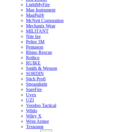
LightMyFire
Mag Instrument
MagPul®
McNett Corporation
Mechanix Wear
MILITANT
Nite Ize
Peltor 3M
Pentagon
Rhino Rescue
Rothco
RUIKE
Smith & Wesson
SORDIN
Stich Profi
Streamlight
SureFire
Uvex
UZI
Voodoo Tactical
Wildo
Wiley X
Wrist Armor
Техкрим