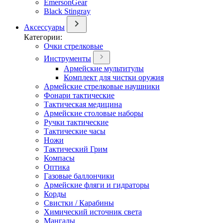
EmersonGear
Black Stingray
Аксессуары
Категории:
Очки стрелковые
Инструменты
Армейские мультитулы
Комплект для чистки оружия
Армейские стрелковые наушники
Фонари тактические
Тактическая медицина
Армейские столовые наборы
Ручки тактические
Тактические часы
Ножи
Тактический Грим
Компасы
Оптика
Газовые баллончики
Армейские фляги и гидраторы
Корды
Свистки / Карабины
Химический источник света
Мангалы