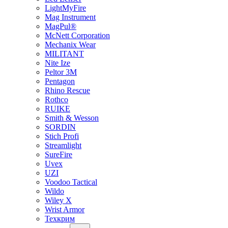
LightMyFire
Mag Instrument
MagPul®
McNett Corporation
Mechanix Wear
MILITANT
Nite Ize
Peltor 3M
Pentagon
Rhino Rescue
Rothco
RUIKE
Smith & Wesson
SORDIN
Stich Profi
Streamlight
SureFire
Uvex
UZI
Voodoo Tactical
Wildo
Wiley X
Wrist Armor
Техкрим