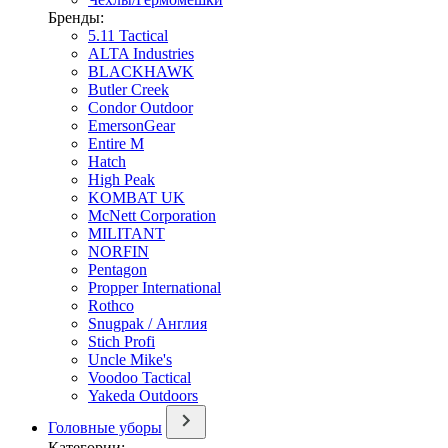
Бренды:
5.11 Tactical
ALTA Industries
BLACKHAWK
Butler Creek
Condor Outdoor
EmersonGear
Entire M
Hatch
High Peak
KOMBAT UK
McNett Corporation
MILITANT
NORFIN
Pentagon
Propper International
Rothco
Snugpak / Англия
Stich Profi
Uncle Mike's
Voodoo Tactical
Yakeda Outdoors
Головные уборы
Категории: