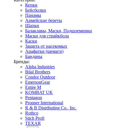
Кепки
Бейсболки
Панамы
Армейские береты
Шапки
Балаклавы, Маски, Подшлемники
Маски для страйкбола
Каски
Защита от насекомых
Арафатки (шемаги)
Банданы
Бренды:
Alpha Industries
Bilal Brothers
Condor Outdoor
EmersonGear
Entire M
KOMBAT UK
Pentagon
Propper International
R & B Distributing Co., Inc.
Rothco
Stich Profi
TEXAR