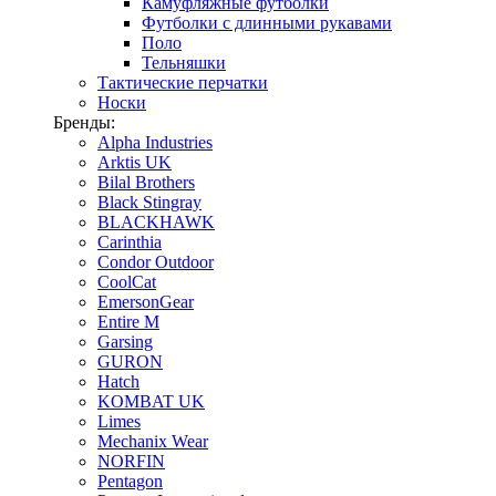
Камуфляжные футболки
Футболки с длинными рукавами
Поло
Тельняшки
Тактические перчатки
Носки
Бренды:
Alpha Industries
Arktis UK
Bilal Brothers
Black Stingray
BLACKHAWK
Carinthia
Condor Outdoor
CoolCat
EmersonGear
Entire M
Garsing
GURON
Hatch
KOMBAT UK
Limes
Mechanix Wear
NORFIN
Pentagon