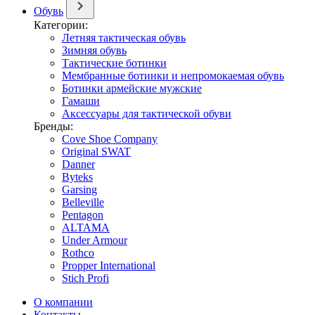
Обувь
Категории:
Летняя тактическая обувь
Зимняя обувь
Тактические ботинки
Мембранные ботинки и непромокаемая обувь
Ботинки армейские мужские
Гамаши
Аксессуары для тактической обуви
Бренды:
Cove Shoe Company
Original SWAT
Danner
Byteks
Garsing
Belleville
Pentagon
ALTAMA
Under Armour
Rothco
Propper International
Stich Profi
О компании
Контакты