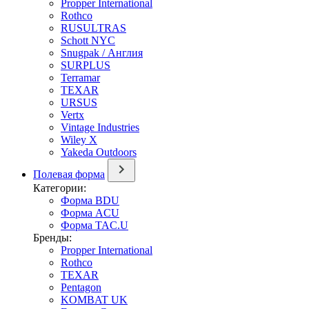
Propper International
Rothco
RUSULTRAS
Schott NYC
Snugpak / Англия
SURPLUS
Terramar
TEXAR
URSUS
Vertx
Vintage Industries
Wiley X
Yakeda Outdoors
Полевая форма
Категории:
Форма BDU
Форма ACU
Форма TAC.U
Бренды:
Propper International
Rothco
TEXAR
Pentagon
KOMBAT UK