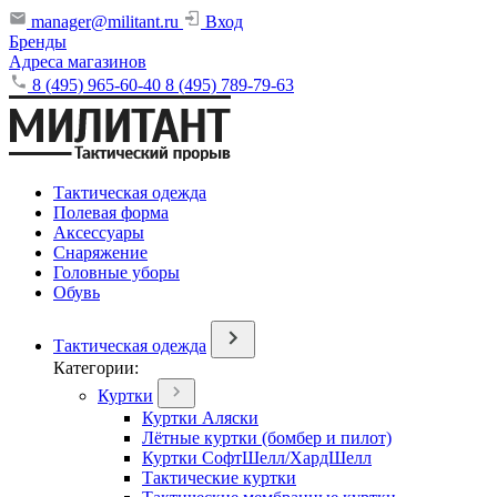
manager@militant.ru
Вход
Бренды
Адреса магазинов
8 (495) 965-60-40
8 (495) 789-79-63
Тактическая одежда
Полевая форма
Аксессуары
Снаряжение
Головные уборы
Обувь
Тактическая одежда
Категории:
Куртки
Куртки Аляски
Лётные куртки (бомбер и пилот)
Куртки СофтШелл/ХардШелл
Тактические куртки