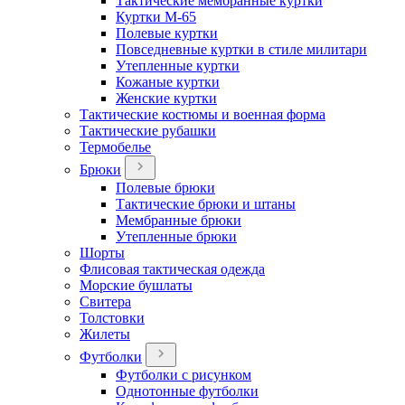
Тактические мембранные куртки
Куртки М-65
Полевые куртки
Повседневные куртки в стиле милитари
Утепленные куртки
Кожаные куртки
Женские куртки
Тактические костюмы и военная форма
Тактические рубашки
Термобелье
Брюки
Полевые брюки
Тактические брюки и штаны
Мембранные брюки
Утепленные брюки
Шорты
Флисовая тактическая одежда
Морские бушлаты
Свитера
Толстовки
Жилеты
Футболки
Футболки с рисунком
Однотонные футболки