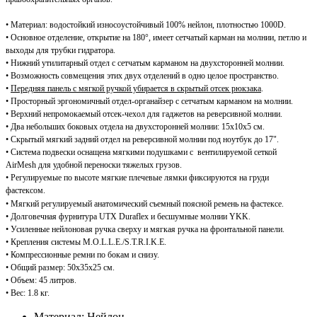
• Материал: водостойкий износоустойчивый 100% нейлон, плотностью 1000D.
• Основное отделение, открытие на 180°, имеет сетчатый карман на молнии, петлю и
выходы для трубки гидратора.
• Нижний утилитарный отдел с сетчатым карманом на двухсторонней молнии.
• Возможность совмещения этих двух отделений в одно целое пространство.
•
Передняя панель с мягкой ручкой убирается в скрытый отсек рюкзака
.
• Просторный эргономичный отдел-органайзер с сетчатым карманом на молнии.
• Верхний непромокаемый отсек-чехол для гаджетов на реверсивной молнии.
• Два небольших боковых отдела на двухсторонней молнии: 15x10x5 см.
• Скрытый мягкий задний отдел на реверсивной молнии под ноутбук до 17".
• Система подвески оснащена мягкими подушками с вентилируемой сеткой
AirMesh для удобной переноски тяжелых грузов.
• Регулируемые по высоте мягкие плечевые лямки фиксируются на груди
фастексом.
• Мягкий регулируемый анатомический съемный поясной ремень на фастексе.
• Долговечная фурнитура UTX Duraflex и бесшумные молнии YKK.
• Усиленные
нейлоновая ручка сверху
и мягкая ручка на фронтальной панели
.
• Крепления системы M.O.L.L.E./S.T.R.I.K.E.
• Компрессионные ремни по бокам и снизу.
• Общий размер: 50х35х25 см.
• Объем: 45 литров.
• Вес: 1.8 кг.
Материал: Нейлон