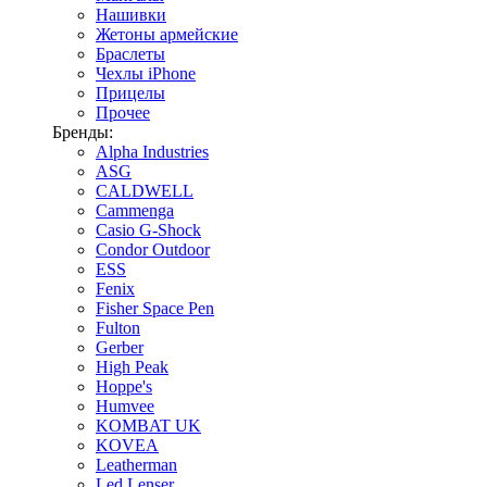
Нашивки
Жетоны армейские
Браслеты
Чехлы iPhone
Прицелы
Прочее
Бренды:
Alpha Industries
ASG
CALDWELL
Cammenga
Casio G-Shock
Condor Outdoor
ESS
Fenix
Fisher Space Pen
Fulton
Gerber
High Peak
Hoppe's
Humvee
KOMBAT UK
KOVEA
Leatherman
Led Lenser