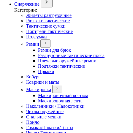
Снаряжение
Категории:
Жилеты разгрузочные
Рюкзаки тактические
Тактические сумки
Портфели тактические
Подсумки
Ремни
Ремни для брюк
Разгрузочные тактические пояса
Плечевые оружейные ремни
Подтяжки тактические
Пряжки
Кобуры
Коврики и маты
Маскировка
Маскировочный костюм
Маскировочная лента
Наколенники / Налокотники
Чехлы оружейные
Спальные мешки
Пончо
Гамаки/Палатки/Тенты
Чехлы/Гермомешки