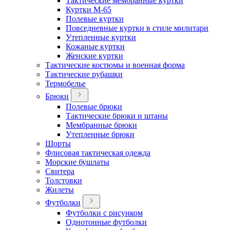
Тактические мембранные куртки
Куртки М-65
Полевые куртки
Повседневные куртки в стиле милитари
Утепленные куртки
Кожаные куртки
Женские куртки
Тактические костюмы и военная форма
Тактические рубашки
Термобелье
Брюки
Полевые брюки
Тактические брюки и штаны
Мембранные брюки
Утепленные брюки
Шорты
Флисовая тактическая одежда
Морские бушлаты
Свитера
Толстовки
Жилеты
Футболки
Футболки с рисунком
Однотонные футболки