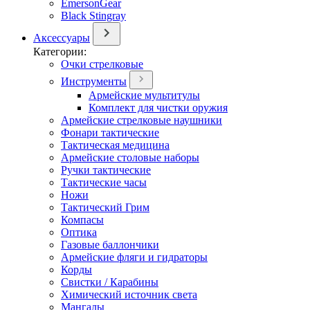
EmersonGear
Black Stingray
Аксессуары
Категории:
Очки стрелковые
Инструменты
Армейские мультитулы
Комплект для чистки оружия
Армейские стрелковые наушники
Фонари тактические
Тактическая медицина
Армейские столовые наборы
Ручки тактические
Тактические часы
Ножи
Тактический Грим
Компасы
Оптика
Газовые баллончики
Армейские фляги и гидраторы
Корды
Свистки / Карабины
Химический источник света
Мангалы