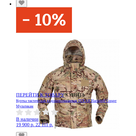
ПЕРЕЙТИ К ТОВАРУ
КУПИТЬ
Куртка тактическая водонепроницаемая TEXAR Hardshell Conger
Мультикам
В наличии
19 900 р.
22 111 р.