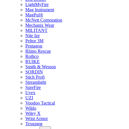
LightMyFire
Mag Instrument
MagPul®
McNett Corporation
Mechanix Wear
MILITANT
Nite Ize
Peltor 3M
Pentagon
Rhino Rescue
Rothco
RUIKE
Smith & Wesson
SORDIN
Stich Profi
Streamlight
SureFire
Uvex
UZI
Voodoo Tactical
Wildo
Wiley X
Wrist Armor
Техкрим