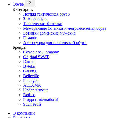
Обувь
Категории:
Летняя тактическая обувь
Зимняя обувь
Тактические ботинки
Мембранные ботинки и непромокаемая обувь
Ботинки армейские мужские
Гамаши
Аксессуары для тактической обуви
Бренды:
Cove Shoe Company
Original SWAT
Danner
Byteks
Garsing
Belleville
Pentagon
ALTAMA
Under Armour
Rothco
Propper International
Stich Profi
О компании
Контакты