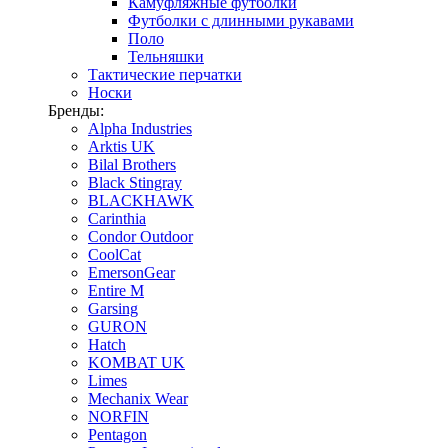
Камуфляжные футболки
Футболки с длинными рукавами
Поло
Тельняшки
Тактические перчатки
Носки
Бренды:
Alpha Industries
Arktis UK
Bilal Brothers
Black Stingray
BLACKHAWK
Carinthia
Condor Outdoor
CoolCat
EmersonGear
Entire M
Garsing
GURON
Hatch
KOMBAT UK
Limes
Mechanix Wear
NORFIN
Pentagon