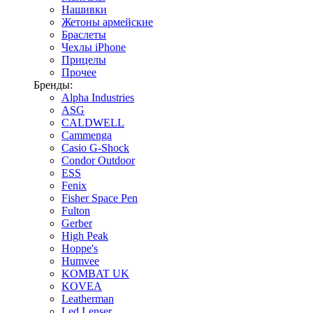
Нашивки
Жетоны армейские
Браслеты
Чехлы iPhone
Прицелы
Прочее
Бренды:
Alpha Industries
ASG
CALDWELL
Cammenga
Casio G-Shock
Condor Outdoor
ESS
Fenix
Fisher Space Pen
Fulton
Gerber
High Peak
Hoppe's
Humvee
KOMBAT UK
KOVEA
Leatherman
Led Lenser