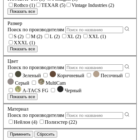
Rothco (1)
TEXAR (5)
Vintage Industries (2)
Показать все
Размер
Поиск по производителям
S (2)
M (2)
L (2)
XL (2)
XXL (1)
XXXL (1)
Показать все
Цвет
Поиск по производителям
Зеленый
Коричневый
Песочный
Серый
MultiCam
A-TACS FG
Черный
Показать все
Материал
Поиск по производителям
Нейлон (4)
Полиэстер (22)
Применить
Сбросить