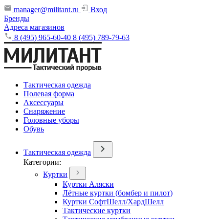
manager@militant.ru
Вход
Бренды
Адреса магазинов
8 (495) 965-60-40
8 (495) 789-79-63
Тактическая одежда
Полевая форма
Аксессуары
Снаряжение
Головные уборы
Обувь
Тактическая одежда
Категории:
Куртки
Куртки Аляски
Лётные куртки (бомбер и пилот)
Куртки СофтШелл/ХардШелл
Тактические куртки