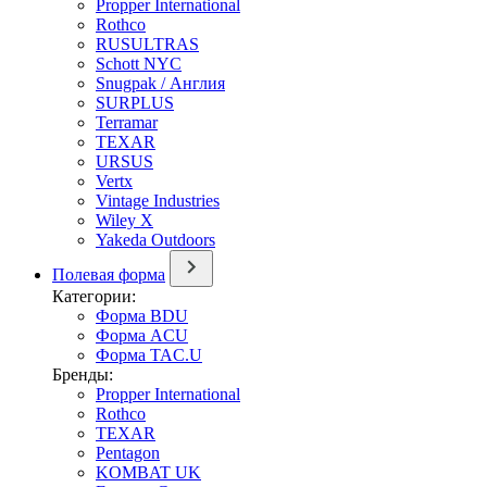
Propper International
Rothco
RUSULTRAS
Schott NYC
Snugpak / Англия
SURPLUS
Terramar
TEXAR
URSUS
Vertx
Vintage Industries
Wiley X
Yakeda Outdoors
Полевая форма
Категории:
Форма BDU
Форма ACU
Форма TAC.U
Бренды:
Propper International
Rothco
TEXAR
Pentagon
KOMBAT UK