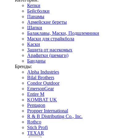
Кепки
Бейсболки
Панамы
Армейские береты
Шапки
Балаклавы, Маски, Подшлемники
Маски для страйкбола
Каски
Защита от насекомых
Арафатки (шемаги)
Банданы
Бренды:
Alpha Industries
Bilal Brothers
Condor Outdoor
EmersonGear
Entire M
KOMBAT UK
Pentagon
Propper International
R & B Distributing Co., Inc.
Rothco
Stich Profi
TEXAR