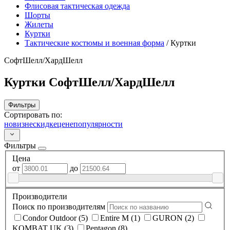
Флисовая тактическая одежда
Шорты
Жилеты
Куртки
Тактические костюмы и военная форма
/
Куртки
СофтШелл/ХардШелл
Куртки СофтШелл/ХардШелл
Фильтры
Сортировать по:
новизне
скидке
цене
популярности
Фильтры
Цена
от
до
Производители
Поиск по производителям
Condor Outdoor (5)
Entire M (1)
GURON (2)
KOMBAT UK (3)
Pentagon (8)