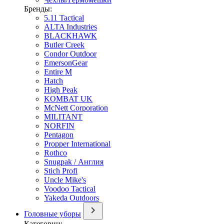
Бренды:
5.11 Tactical
ALTA Industries
BLACKHAWK
Butler Creek
Condor Outdoor
EmersonGear
Entire M
Hatch
High Peak
KOMBAT UK
McNett Corporation
MILITANT
NORFIN
Pentagon
Propper International
Rothco
Snugpak / Англия
Stich Profi
Uncle Mike's
Voodoo Tactical
Yakeda Outdoors
Головные уборы
Категории: