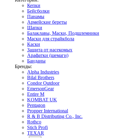
Кепки
Бейсболки
Панамы
Армейские береты
Шапки
Балаклавы, Маски, Подшлемники
Маски для страйкбола
Каски
Защита от насекомых
Арафатки (шемаги)
Банданы
Бренды:
Alpha Industries
Bilal Brothers
Condor Outdoor
EmersonGear
Entire M
KOMBAT UK
Pentagon
Propper International
R & B Distributing Co., Inc.
Rothco
Stich Profi
TEXAR