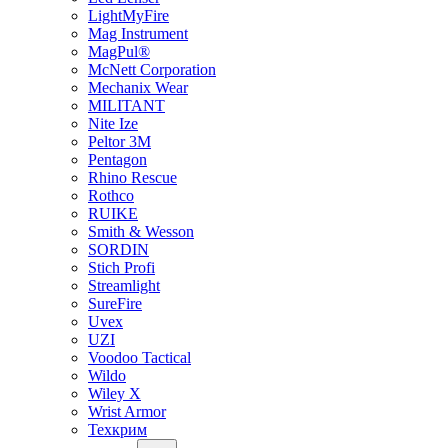
LightMyFire
Mag Instrument
MagPul®
McNett Corporation
Mechanix Wear
MILITANT
Nite Ize
Peltor 3M
Pentagon
Rhino Rescue
Rothco
RUIKE
Smith & Wesson
SORDIN
Stich Profi
Streamlight
SureFire
Uvex
UZI
Voodoo Tactical
Wildo
Wiley X
Wrist Armor
Техкрим