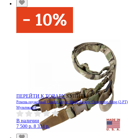
ПЕРЕЙТИ К ТОВАРУ
КУПИТЬ
Ремень оружейный Condor Stryke Single Bungee Conversion Sling (2-PT)
Мультикам®
В наличии
7 500 р.
8 334 р.