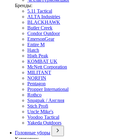
Бренды:
5.11 Tactical
ALTA Industries
BLACKHAWK
Butler Creek
Condor Outdoor
EmersonGear
Entire M
Hatch
High Peak
KOMBAT UK
McNett Corporation
MILITANT
NORFIN
Pentagon
Propper International
Rothco
Snugpak / Англия
Stich Profi
Uncle Mike's
Voodoo Tactical
Yakeda Outdoors
Головные уборы
Категории: