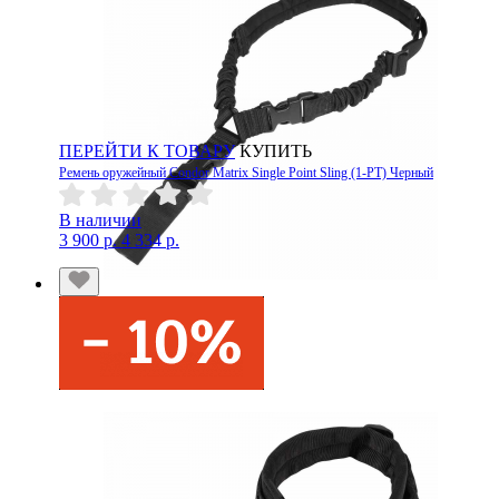
ПЕРЕЙТИ К ТОВАРУ
КУПИТЬ
Ремень оружейный Condor Matrix Single Point Sling (1-PT) Черный
В наличии
3 900 р.
4 334 р.