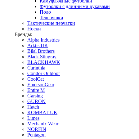
Камуфляжные футболки
Футболки с длинными рукавами
Поло
Тельняшки
Тактические перчатки
Носки
Бренды:
Alpha Industries
Arktis UK
Bilal Brothers
Black Stingray
BLACKHAWK
Carinthia
Condor Outdoor
CoolCat
EmersonGear
Entire M
Garsing
GURON
Hatch
KOMBAT UK
Limes
Mechanix Wear
NORFIN
Pentagon