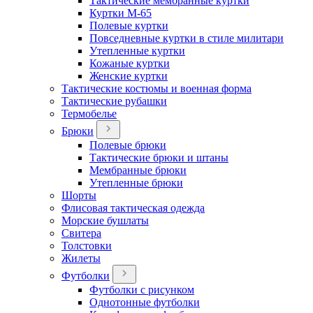
Тактические мембранные куртки
Куртки М-65
Полевые куртки
Повседневные куртки в стиле милитари
Утепленные куртки
Кожаные куртки
Женские куртки
Тактические костюмы и военная форма
Тактические рубашки
Термобелье
Брюки
Полевые брюки
Тактические брюки и штаны
Мембранные брюки
Утепленные брюки
Шорты
Флисовая тактическая одежда
Морские бушлаты
Свитера
Толстовки
Жилеты
Футболки
Футболки с рисунком
Однотонные футболки