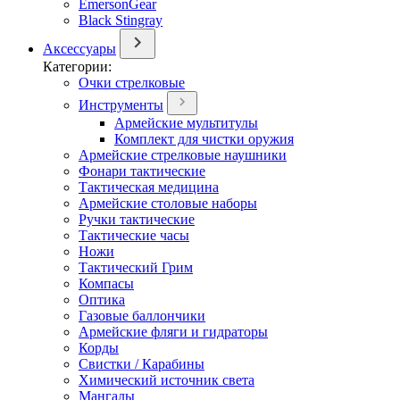
EmersonGear
Black Stingray
Аксессуары
Категории:
Очки стрелковые
Инструменты
Армейские мультитулы
Комплект для чистки оружия
Армейские стрелковые наушники
Фонари тактические
Тактическая медицина
Армейские столовые наборы
Ручки тактические
Тактические часы
Ножи
Тактический Грим
Компасы
Оптика
Газовые баллончики
Армейские фляги и гидраторы
Корды
Свистки / Карабины
Химический источник света
Мангалы