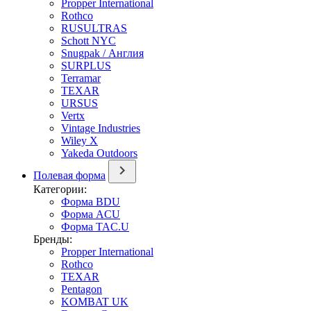
Propper International
Rothco
RUSULTRAS
Schott NYC
Snugpak / Англия
SURPLUS
Terramar
TEXAR
URSUS
Vertx
Vintage Industries
Wiley X
Yakeda Outdoors
Полевая форма
Категории:
Форма BDU
Форма ACU
Форма TAC.U
Бренды:
Propper International
Rothco
TEXAR
Pentagon
KOMBAT UK