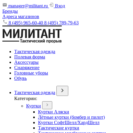
manager@militant.ru
Вход
Бренды
Адреса магазинов
8 (495) 965-60-40
8 (495) 789-79-63
Тактическая одежда
Полевая форма
Аксессуары
Снаряжение
Головные уборы
Обувь
Тактическая одежда
Категории:
Куртки
Куртки Аляски
Лётные куртки (бомбер и пилот)
Куртки СофтШелл/ХардШелл
Тактические куртки