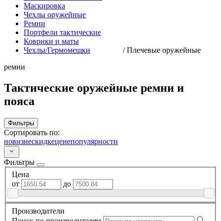
Маскировка
Чехлы оружейные
Ремни
Портфели тактические
Коврики и маты
Чехлы/Гермомешки
/
Плечевые оружейные
ремни
Тактические оружейные ремни и
пояса
Фильтры
Сортировать по:
новизне
скидке
цене
популярности
Фильтры
Цена
от
до
Производители
Поиск по производителям