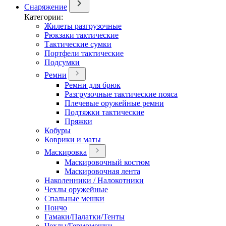
Снаряжение
Категории:
Жилеты разгрузочные
Рюкзаки тактические
Тактические сумки
Портфели тактические
Подсумки
Ремни
Ремни для брюк
Разгрузочные тактические пояса
Плечевые оружейные ремни
Подтяжки тактические
Пряжки
Кобуры
Коврики и маты
Маскировка
Маскировочный костюм
Маскировочная лента
Наколенники / Налокотники
Чехлы оружейные
Спальные мешки
Пончо
Гамаки/Палатки/Тенты
Чехлы/Гермомешки