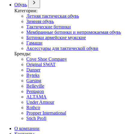
Обувь
Категории:
Летняя тактическая обувь
Зимняя обувь
Тактические ботинки
Мембранные ботинки и непромокаемая обувь
Ботинки армейские мужские
Гамаши
Аксессуары для тактической обуви
Бренды:
Cove Shoe Company
Original SWAT
Danner
Byteks
Garsing
Belleville
Pentagon
ALTAMA
Under Armour
Rothco
Propper International
Stich Profi
О компании
Контакты