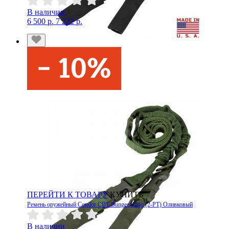
В наличии
6 500 р.
7 222 р.
ПЕРЕЙТИ К ТОВАРУ
КУПИТЬ
Ремень оружейный Condor CBT Bungee Sling (2-PT) Оливковый
В наличии