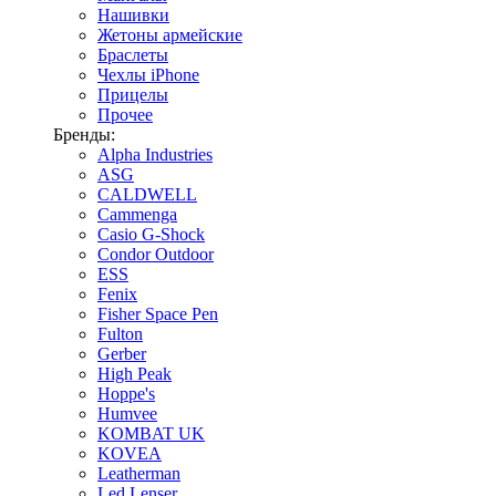
Нашивки
Жетоны армейские
Браслеты
Чехлы iPhone
Прицелы
Прочее
Бренды:
Alpha Industries
ASG
CALDWELL
Cammenga
Casio G-Shock
Condor Outdoor
ESS
Fenix
Fisher Space Pen
Fulton
Gerber
High Peak
Hoppe's
Humvee
KOMBAT UK
KOVEA
Leatherman
Led Lenser