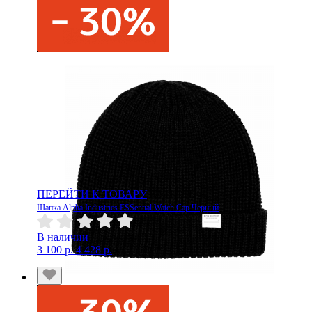
ПЕРЕЙТИ К ТОВАРУ
КУПИТЬ
Шапка Alpha Industries ESSential Watch Cap Черный
В наличии
3 100 р.
4 428 р.