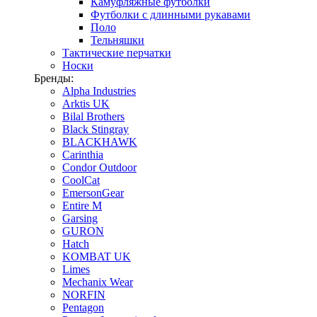
Камуфляжные футболки
Футболки с длинными рукавами
Поло
Тельняшки
Тактические перчатки
Носки
Бренды:
Alpha Industries
Arktis UK
Bilal Brothers
Black Stingray
BLACKHAWK
Carinthia
Condor Outdoor
CoolCat
EmersonGear
Entire M
Garsing
GURON
Hatch
KOMBAT UK
Limes
Mechanix Wear
NORFIN
Pentagon