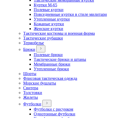
Тактические мембранные куртки
Куртки М-65
Полевые куртки
Повседневные куртки в стиле милитари
Утепленные куртки
Кожаные куртки
Женские куртки
Тактические костюмы и военная форма
Тактические рубашки
Термобелье
Брюки
Полевые брюки
Тактические брюки и штаны
Мембранные брюки
Утепленные брюки
Шорты
Флисовая тактическая одежда
Морские бушлаты
Свитера
Толстовки
Жилеты
Футболки
Футболки с рисунком
Однотонные футболки