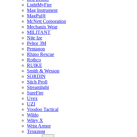
LightMyFire
Mag Instrument
MagPul®
McNett Corporation
Mechanix Wear
MILITANT
Nite Ize
Peltor 3M
Pentagon
Rhino Rescue
Rothco
RUIKE
Smith & Wesson
SORDIN
Stich Profi
Streamlight
SureFire
Uvex
UZI
Voodoo Tactical
Wildo
Wiley X
Wrist Armor
Техкрим