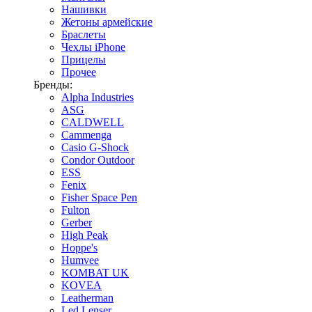
Нашивки
Жетоны армейские
Браслеты
Чехлы iPhone
Прицелы
Прочее
Бренды:
Alpha Industries
ASG
CALDWELL
Cammenga
Casio G-Shock
Condor Outdoor
ESS
Fenix
Fisher Space Pen
Fulton
Gerber
High Peak
Hoppe's
Humvee
KOMBAT UK
KOVEA
Leatherman
Led Lenser