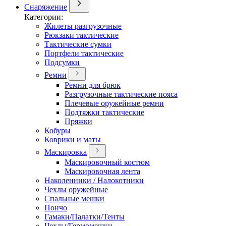
Снаряжение
Категории:
Жилеты разгрузочные
Рюкзаки тактические
Тактические сумки
Портфели тактические
Подсумки
Ремни
Ремни для брюк
Разгрузочные тактические пояса
Плечевые оружейные ремни
Подтяжки тактические
Пряжки
Кобуры
Коврики и маты
Маскировка
Маскировочный костюм
Маскировочная лента
Наколенники / Налокотники
Чехлы оружейные
Спальные мешки
Пончо
Гамаки/Палатки/Тенты
Чехлы/Гермомешки