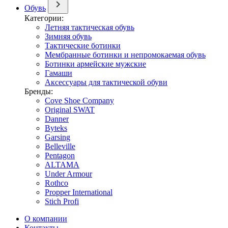
Обувь
Категории:
Летняя тактическая обувь
Зимняя обувь
Тактические ботинки
Мембранные ботинки и непромокаемая обувь
Ботинки армейские мужские
Гамаши
Аксессуары для тактической обуви
Бренды:
Cove Shoe Company
Original SWAT
Danner
Byteks
Garsing
Belleville
Pentagon
ALTAMA
Under Armour
Rothco
Propper International
Stich Profi
О компании
Контакты