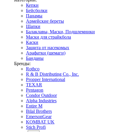
Кепки
Бейсболки
Панамы
Армейские береты
Шапки
Балаклавы, Маски, Подшлемники
Маски для страйкбола
Каски
Защита от насекомых
Арафатки (шемаги)
Банданы
Бренды:
Rothco
R & B Distributing Co., Inc.
Propper International
TEXAR
Pentagon
Condor Outdoor
Alpha Industries
Entire M
Bilal Brothers
EmersonGear
KOMBAT UK
Stich Profi