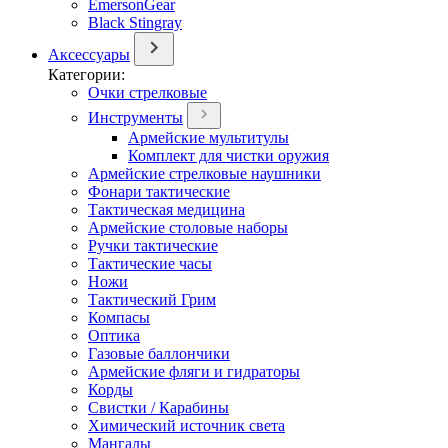
EmersonGear
Black Stingray
Аксессуары
Категории:
Очки стрелковые
Инструменты
Армейские мультитулы
Комплект для чистки оружия
Армейские стрелковые наушники
Фонари тактические
Тактическая медицина
Армейские столовые наборы
Ручки тактические
Тактические часы
Ножи
Тактический Грим
Компасы
Оптика
Газовые баллончики
Армейские фляги и гидраторы
Корды
Свистки / Карабины
Химический источник света
Мангалы