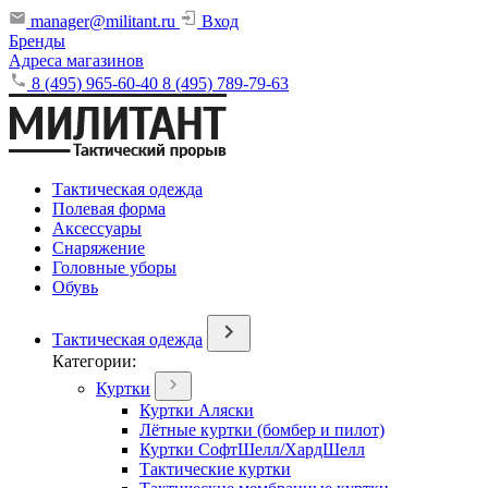
manager@militant.ru
Вход
Бренды
Адреса магазинов
8 (495) 965-60-40
8 (495) 789-79-63
Тактическая одежда
Полевая форма
Аксессуары
Снаряжение
Головные уборы
Обувь
Тактическая одежда
Категории:
Куртки
Куртки Аляски
Лётные куртки (бомбер и пилот)
Куртки СофтШелл/ХардШелл
Тактические куртки