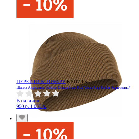
ПЕРЕЙТИ К ТОВАРУ
КУПИТЬ
Шапка Акриловая Rothco Deluxe Fine Knit Watch Cap Койот Коричневый
В наличии
950 р.
1 055 р.