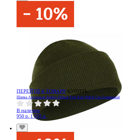
ПЕРЕЙТИ К ТОВАРУ
КУПИТЬ
Шапка Акриловая Rothco Deluxe Fine Knit Watch Cap Оливковый
В наличии
950 р.
1 055 р.