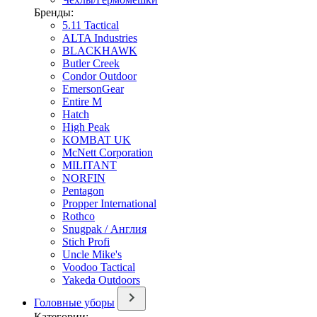
Бренды:
5.11 Tactical
ALTA Industries
BLACKHAWK
Butler Creek
Condor Outdoor
EmersonGear
Entire M
Hatch
High Peak
KOMBAT UK
McNett Corporation
MILITANT
NORFIN
Pentagon
Propper International
Rothco
Snugpak / Англия
Stich Profi
Uncle Mike's
Voodoo Tactical
Yakeda Outdoors
Головные уборы
Категории: