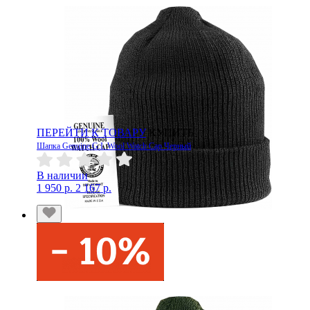
ПЕРЕЙТИ К ТОВАРУ
КУПИТЬ
Шапка Genuine G.I. Wool Watch Cap Черный
В наличии
1 950 р.
2 167 р.