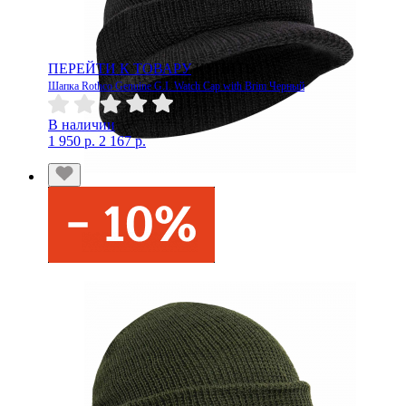
ПЕРЕЙТИ К ТОВАРУ
КУПИТЬ
Шапка Rothco Genuine G.I. Watch Cap with Brim Черный
В наличии
1 950 р.
2 167 р.