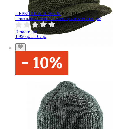
ПЕРЕЙТИ К ТОВАРУ
КУПИТЬ
Шапка Rothco Genuine G.I. Watch Cap with Brim Олив Драб
В наличии
1 950 р.
2 167 р.