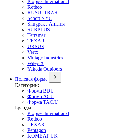
Propper International
Rothco
RUSULTRAS
Schott NYC
Snugpak / Англия
SURPLUS
Terramar
TEXAR
URSUS
Vertx
Vintage Industries
Wiley X
Yakeda Outdoors
Полевая форма
Категории:
Форма BDU
Форма ACU
Форма TAC.U
Бренды:
Propper International
Rothco
TEXAR
Pentagon
KOMBAT UK