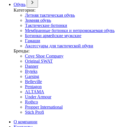
Обувь
Категории:
Летняя тактическая обувь
Зимняя обувь
Тактические ботинки
Мембранные ботинки и непромокаемая обувь
Ботинки армейские мужские
Гамаши
Аксессуары для тактической обуви
Бренды:
Cove Shoe Company
Original SWAT
Danner
Byteks
Garsing
Belleville
Pentagon
ALTAMA
Under Armour
Rothco
Propper International
Stich Profi
О компании
Контакты