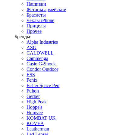
Нашивки
Жетоны армейские
Браслеты
Чехлы iPhone
Прицелы
Прочее
Бренды:
Alpha Industries
ASG
CALDWELL
Cammenga
Casio G-Shock
Condor Outdoor
ESS
Fenix
Fisher Space Pen
Fulton
Gerber
High Peak
Hoppe's
Humvee
KOMBAT UK
KOVEA
Leatherman
Led Lenser