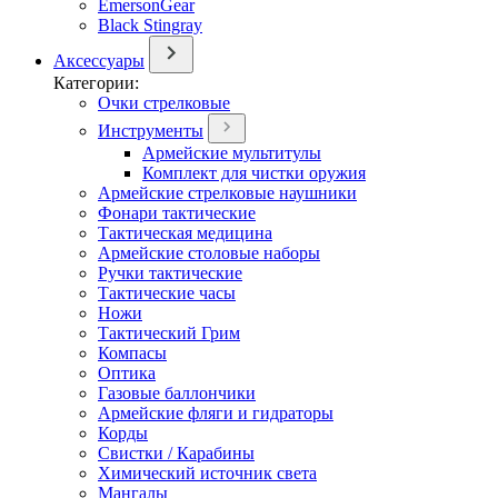
EmersonGear
Black Stingray
Аксессуары
Категории:
Очки стрелковые
Инструменты
Армейские мультитулы
Комплект для чистки оружия
Армейские стрелковые наушники
Фонари тактические
Тактическая медицина
Армейские столовые наборы
Ручки тактические
Тактические часы
Ножи
Тактический Грим
Компасы
Оптика
Газовые баллончики
Армейские фляги и гидраторы
Корды
Свистки / Карабины
Химический источник света
Мангалы