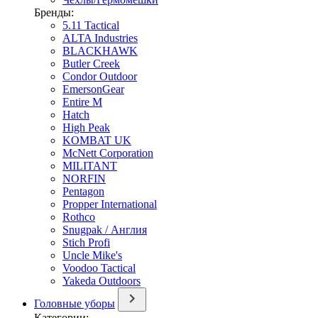
Бренды:
5.11 Tactical
ALTA Industries
BLACKHAWK
Butler Creek
Condor Outdoor
EmersonGear
Entire M
Hatch
High Peak
KOMBAT UK
McNett Corporation
MILITANT
NORFIN
Pentagon
Propper International
Rothco
Snugpak / Англия
Stich Profi
Uncle Mike's
Voodoo Tactical
Yakeda Outdoors
Головные уборы
Категории: