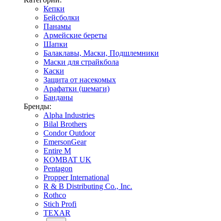
Кепки
Бейсболки
Панамы
Армейские береты
Шапки
Балаклавы, Маски, Подшлемники
Маски для страйкбола
Каски
Защита от насекомых
Арафатки (шемаги)
Банданы
Бренды:
Alpha Industries
Bilal Brothers
Condor Outdoor
EmersonGear
Entire M
KOMBAT UK
Pentagon
Propper International
R & B Distributing Co., Inc.
Rothco
Stich Profi
TEXAR