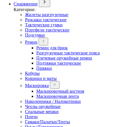
Снаряжение
Категории:
Жилеты разгрузочные
Рюкзаки тактические
Тактические сумки
Портфели тактические
Подсумки
Ремни
Ремни для брюк
Разгрузочные тактические пояса
Плечевые оружейные ремни
Подтяжки тактические
Пряжки
Кобуры
Коврики и маты
Маскировка
Маскировочный костюм
Маскировочная лента
Наколенники / Налокотники
Чехлы оружейные
Спальные мешки
Пончо
Гамаки/Палатки/Тенты
Чехлы/Гермомешки