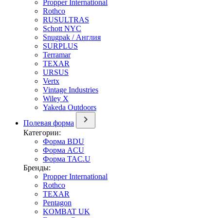
Propper International
Rothco
RUSULTRAS
Schott NYC
Snugpak / Англия
SURPLUS
Terramar
TEXAR
URSUS
Vertx
Vintage Industries
Wiley X
Yakeda Outdoors
Полевая форма
Категории:
Форма BDU
Форма ACU
Форма TAC.U
Бренды:
Propper International
Rothco
TEXAR
Pentagon
KOMBAT UK