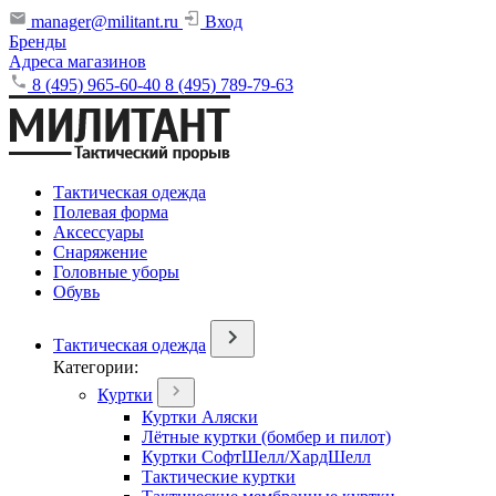
manager@militant.ru
Вход
Бренды
Адреса магазинов
8 (495) 965-60-40
8 (495) 789-79-63
Тактическая одежда
Полевая форма
Аксессуары
Снаряжение
Головные уборы
Обувь
Тактическая одежда
Категории:
Куртки
Куртки Аляски
Лётные куртки (бомбер и пилот)
Куртки СофтШелл/ХардШелл
Тактические куртки