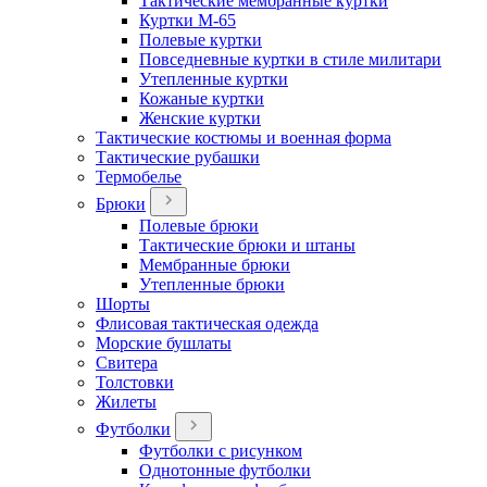
Тактические мембранные куртки
Куртки М-65
Полевые куртки
Повседневные куртки в стиле милитари
Утепленные куртки
Кожаные куртки
Женские куртки
Тактические костюмы и военная форма
Тактические рубашки
Термобелье
Брюки
Полевые брюки
Тактические брюки и штаны
Мембранные брюки
Утепленные брюки
Шорты
Флисовая тактическая одежда
Морские бушлаты
Свитера
Толстовки
Жилеты
Футболки
Футболки с рисунком
Однотонные футболки