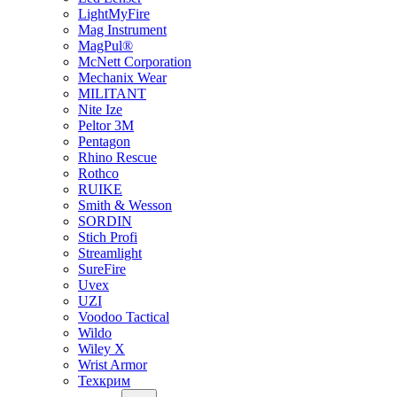
LightMyFire
Mag Instrument
MagPul®
McNett Corporation
Mechanix Wear
MILITANT
Nite Ize
Peltor 3M
Pentagon
Rhino Rescue
Rothco
RUIKE
Smith & Wesson
SORDIN
Stich Profi
Streamlight
SureFire
Uvex
UZI
Voodoo Tactical
Wildo
Wiley X
Wrist Armor
Техкрим