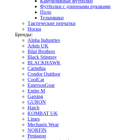
Камуфляжные футболки
Футболки с длинными рукавами
Поло
Тельняшки
Тактические перчатки
Носки
Бренды:
Alpha Industries
Arktis UK
Bilal Brothers
Black Stingray
BLACKHAWK
Carinthia
Condor Outdoor
CoolCat
EmersonGear
Entire M
Garsing
GURON
Hatch
KOMBAT UK
Limes
Mechanix Wear
NORFIN
Pentagon