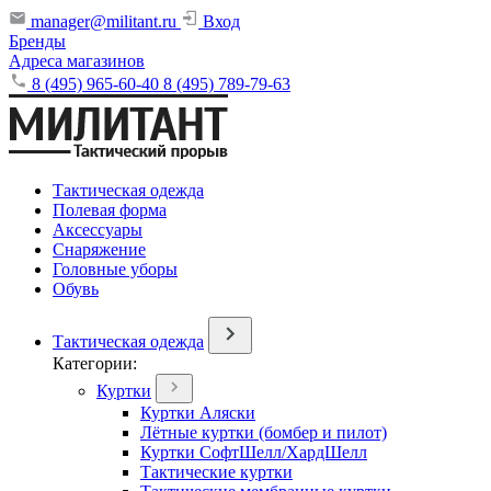
manager@militant.ru
Вход
Бренды
Адреса магазинов
8 (495) 965-60-40
8 (495) 789-79-63
Тактическая одежда
Полевая форма
Аксессуары
Снаряжение
Головные уборы
Обувь
Тактическая одежда
Категории:
Куртки
Куртки Аляски
Лётные куртки (бомбер и пилот)
Куртки СофтШелл/ХардШелл
Тактические куртки