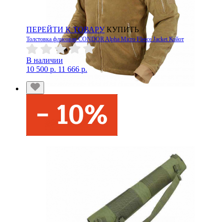
ПЕРЕЙТИ К ТОВАРУ
КУПИТЬ
Толстовка флисовая CONDOR Alpha Micro Fleece Jacket Койот
В наличии
10 500 р.
11 666 р.