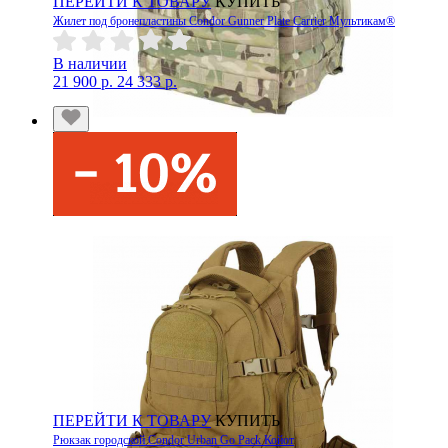
ПЕРЕЙТИ К ТОВАРУ
КУПИТЬ
Жилет под бронепластины Condor Gunner Plate Carrier Мультикам®
В наличии
21 900 р.
24 333 р.
ПЕРЕЙТИ К ТОВАРУ
КУПИТЬ
Рюкзак городской Condor Urban Go Pack Койот