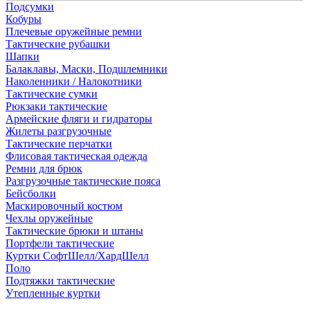
Подсумки
Кобуры
Плечевые оружейные ремни
Тактические рубашки
Шапки
Балаклавы, Маски, Подшлемники
Наколенники / Налокотники
Тактические сумки
Рюкзаки тактические
Армейские фляги и гидраторы
Жилеты разгрузочные
Тактические перчатки
Флисовая тактическая одежда
Ремни для брюк
Разгрузочные тактические пояса
Бейсболки
Маскировочный костюм
Чехлы оружейные
Тактические брюки и штаны
Портфели тактические
Куртки СофтШелл/ХардШелл
Поло
Подтяжки тактические
Утепленные куртки