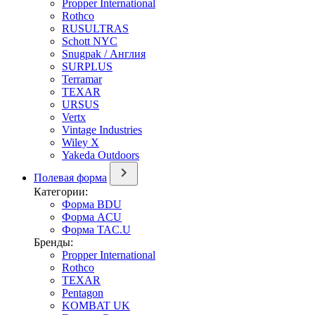
Propper International
Rothco
RUSULTRAS
Schott NYC
Snugpak / Англия
SURPLUS
Terramar
TEXAR
URSUS
Vertx
Vintage Industries
Wiley X
Yakeda Outdoors
Полевая форма
Категории:
Форма BDU
Форма ACU
Форма TAC.U
Бренды:
Propper International
Rothco
TEXAR
Pentagon
KOMBAT UK