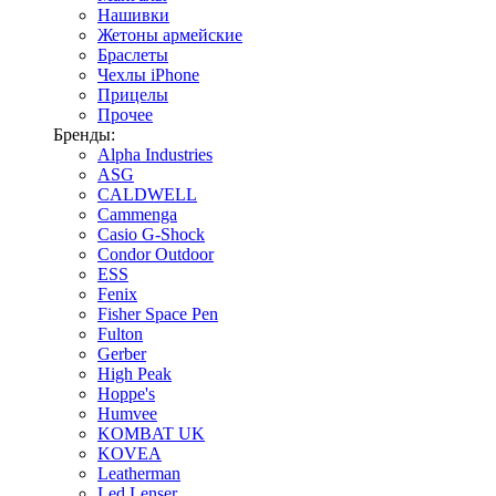
Нашивки
Жетоны армейские
Браслеты
Чехлы iPhone
Прицелы
Прочее
Бренды:
Alpha Industries
ASG
CALDWELL
Cammenga
Casio G-Shock
Condor Outdoor
ESS
Fenix
Fisher Space Pen
Fulton
Gerber
High Peak
Hoppe's
Humvee
KOMBAT UK
KOVEA
Leatherman
Led Lenser