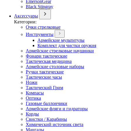
EmersonGear
Black Stingray
Аксессуары
Категории:
Очки стрелковые
Инструменты
Армейские мультитулы
Комплект для чистки оружия
Армейские стрелковые наушники
Фонари тактические
Тактическая медицина
Армейские столовые наборы
Ручки тактические
Тактические часы
Ножи
Тактический Грим
Компасы
Оптика
Газовые баллончики
Армейские фляги и гидраторы
Корды
Свистки / Карабины
Химический источник света
Мангалы