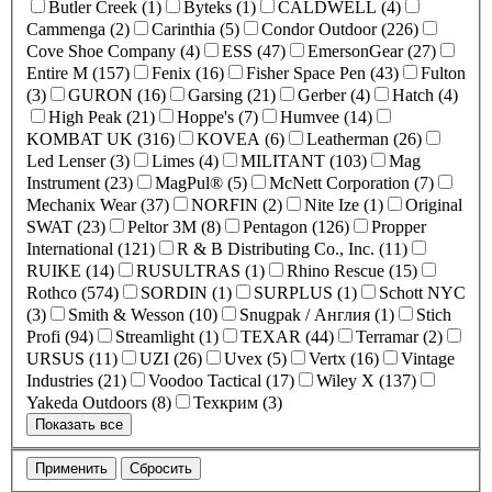
Butler Creek (1)
Byteks (1)
CALDWELL (4)
Cammenga (2)
Carinthia (5)
Condor Outdoor (226)
Cove Shoe Company (4)
ESS (47)
EmersonGear (27)
Entire M (157)
Fenix (16)
Fisher Space Pen (43)
Fulton
(3)
GURON (16)
Garsing (21)
Gerber (4)
Hatch (4)
High Peak (21)
Hoppe's (7)
Humvee (14)
KOMBAT UK (316)
KOVEA (6)
Leatherman (26)
Led Lenser (3)
Limes (4)
MILITANT (103)
Mag
Instrument (23)
MagPul® (5)
McNett Corporation (7)
Mechanix Wear (37)
NORFIN (2)
Nite Ize (1)
Original
SWAT (23)
Peltor 3M (8)
Pentagon (126)
Propper
International (121)
R & B Distributing Co., Inc. (11)
RUIKE (14)
RUSULTRAS (1)
Rhino Rescue (15)
Rothco (574)
SORDIN (1)
SURPLUS (1)
Schott NYC
(3)
Smith & Wesson (10)
Snugpak / Англия (1)
Stich
Profi (94)
Streamlight (1)
TEXAR (44)
Terramar (2)
URSUS (11)
UZI (26)
Uvex (5)
Vertx (16)
Vintage
Industries (21)
Voodoo Tactical (17)
Wiley X (137)
Yakeda Outdoors (8)
Техкрим (3)
Показать все
Применить
Сбросить