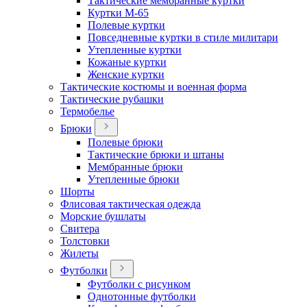
Тактические мембранные куртки
Куртки М-65
Полевые куртки
Повседневные куртки в стиле милитари
Утепленные куртки
Кожаные куртки
Женские куртки
Тактические костюмы и военная форма
Тактические рубашки
Термобелье
Брюки
Полевые брюки
Тактические брюки и штаны
Мембранные брюки
Утепленные брюки
Шорты
Флисовая тактическая одежда
Морские бушлаты
Свитера
Толстовки
Жилеты
Футболки
Футболки с рисунком
Однотонные футболки