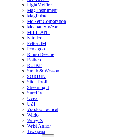
LightMyFire
Mag Instrument
MagPul®
McNett Corporation
Mechanix Wear
MILITANT
Nite Ize
Peltor 3M
Pentagon
Rhino Rescue
Rothco
RUIKE
Smith & Wesson
SORDIN
Stich Profi
Streamlight
SureFire
Uvex
UZI
Voodoo Tactical
Wildo
Wiley X
Wrist Armor
Техкрим