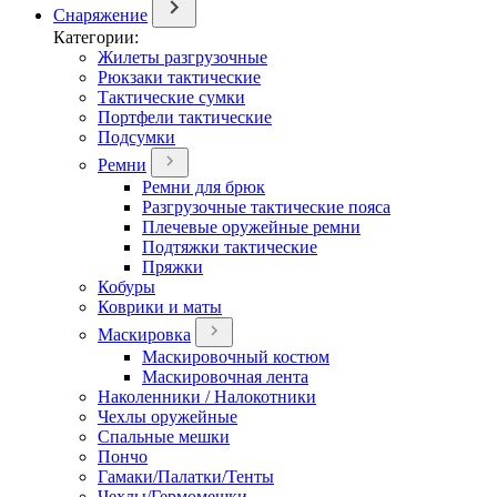
Снаряжение
Категории:
Жилеты разгрузочные
Рюкзаки тактические
Тактические сумки
Портфели тактические
Подсумки
Ремни
Ремни для брюк
Разгрузочные тактические пояса
Плечевые оружейные ремни
Подтяжки тактические
Пряжки
Кобуры
Коврики и маты
Маскировка
Маскировочный костюм
Маскировочная лента
Наколенники / Налокотники
Чехлы оружейные
Спальные мешки
Пончо
Гамаки/Палатки/Тенты
Чехлы/Гермомешки