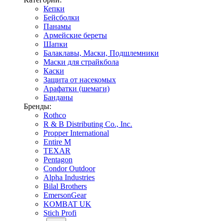
Кепки
Бейсболки
Панамы
Армейские береты
Шапки
Балаклавы, Маски, Подшлемники
Маски для страйкбола
Каски
Защита от насекомых
Арафатки (шемаги)
Банданы
Бренды:
Rothco
R & B Distributing Co., Inc.
Propper International
Entire M
TEXAR
Pentagon
Condor Outdoor
Alpha Industries
Bilal Brothers
EmersonGear
KOMBAT UK
Stich Profi