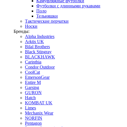
Камуфляжные футболки
Футболки с длинными рукавами
Поло
Тельняшки
Тактические перчатки
Носки
Бренды:
Alpha Industries
Arktis UK
Bilal Brothers
Black Stingray
BLACKHAWK
Carinthia
Condor Outdoor
CoolCat
EmersonGear
Entire M
Garsing
GURON
Hatch
KOMBAT UK
Limes
Mechanix Wear
NORFIN
Pentagon