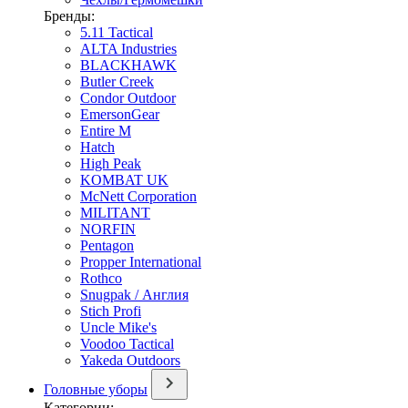
Бренды:
5.11 Tactical
ALTA Industries
BLACKHAWK
Butler Creek
Condor Outdoor
EmersonGear
Entire M
Hatch
High Peak
KOMBAT UK
McNett Corporation
MILITANT
NORFIN
Pentagon
Propper International
Rothco
Snugpak / Англия
Stich Profi
Uncle Mike's
Voodoo Tactical
Yakeda Outdoors
Головные уборы
Категории: