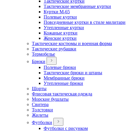
Тактические куртки
Тактические мембранные куртки
Куртки М-65
Полевые куртки
Повседневные куртки в стиле милитари
Утепленные куртки
Кожаные куртки
Женские куртки
Тактические костюмы и военная форма
Тактические рубашки
Термобелье
Брюки
Полевые брюки
Тактические брюки и штаны
Мембранные брюки
Утепленные брюки
Шорты
Флисовая тактическая одежда
Морские бушлаты
Свитера
Толстовки
Жилеты
Футболки
Футболки с рисунком