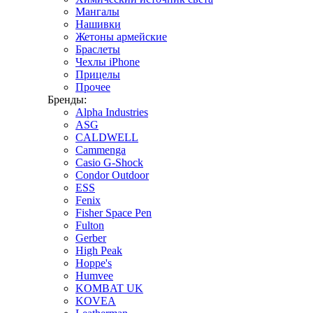
Мангалы
Нашивки
Жетоны армейские
Браслеты
Чехлы iPhone
Прицелы
Прочее
Бренды:
Alpha Industries
ASG
CALDWELL
Cammenga
Casio G-Shock
Condor Outdoor
ESS
Fenix
Fisher Space Pen
Fulton
Gerber
High Peak
Hoppe's
Humvee
KOMBAT UK
KOVEA