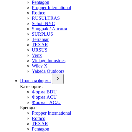
Pentagon
Propper International
Rothco
RUSULTRAS
Schott NYC
Snugpak / Англия
SURPLUS
Terramar
TEXAR
URSUS
Vertx
Vintage Industries
Wiley X
Yakeda Outdoors
Полевая форма
Категории:
Форма BDU
Форма ACU
Форма TAC.U
Бренды:
Propper International
Rothco
TEXAR
Pentagon