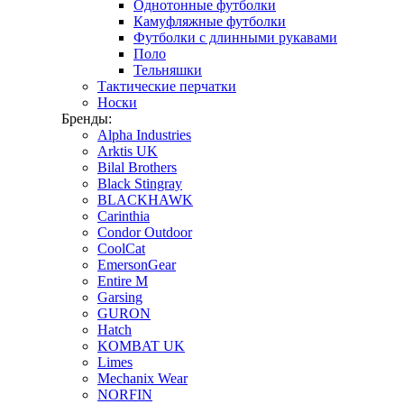
Однотонные футболки
Камуфляжные футболки
Футболки с длинными рукавами
Поло
Тельняшки
Тактические перчатки
Носки
Бренды:
Alpha Industries
Arktis UK
Bilal Brothers
Black Stingray
BLACKHAWK
Carinthia
Condor Outdoor
CoolCat
EmersonGear
Entire M
Garsing
GURON
Hatch
KOMBAT UK
Limes
Mechanix Wear
NORFIN