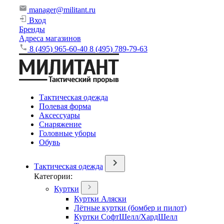
manager@militant.ru
Вход
Бренды
Адреса магазинов
8 (495) 965-60-40
8 (495) 789-79-63
Тактическая одежда
Полевая форма
Аксессуары
Снаряжение
Головные уборы
Обувь
Тактическая одежда
Категории:
Куртки
Куртки Аляски
Лётные куртки (бомбер и пилот)
Куртки СофтШелл/ХардШелл