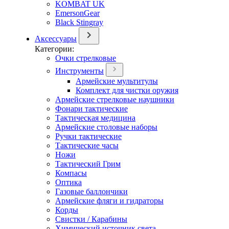
KOMBAT UK
EmersonGear
Black Stingray
Аксессуары
Категории:
Очки стрелковые
Инструменты
Армейские мультитулы
Комплект для чистки оружия
Армейские стрелковые наушники
Фонари тактические
Тактическая медицина
Армейские столовые наборы
Ручки тактические
Тактические часы
Ножи
Тактический Грим
Компасы
Оптика
Газовые баллончики
Армейские фляги и гидраторы
Корды
Свистки / Карабины
Химический источник света