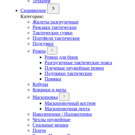
Техкрим
Снаряжение
Категории:
Жилеты разгрузочные
Рюкзаки тактические
Тактические сумки
Портфели тактические
Подсумки
Ремни
Ремни для брюк
Разгрузочные тактические пояса
Плечевые оружейные ремни
Подтяжки тактические
Пряжки
Кобуры
Коврики и маты
Маскировка
Маскировочный костюм
Маскировочная лента
Наколенники / Налокотники
Чехлы оружейные
Спальные мешки
Пончо