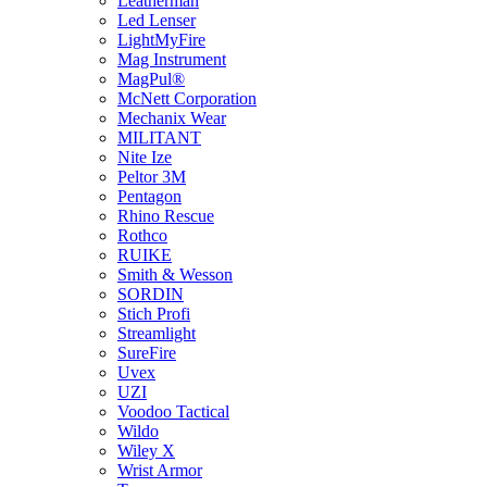
Leatherman
Led Lenser
LightMyFire
Mag Instrument
MagPul®
McNett Corporation
Mechanix Wear
MILITANT
Nite Ize
Peltor 3M
Pentagon
Rhino Rescue
Rothco
RUIKE
Smith & Wesson
SORDIN
Stich Profi
Streamlight
SureFire
Uvex
UZI
Voodoo Tactical
Wildo
Wiley X
Wrist Armor