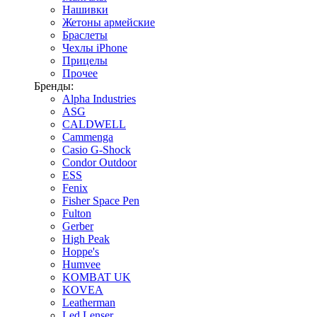
Нашивки
Жетоны армейские
Браслеты
Чехлы iPhone
Прицелы
Прочее
Бренды:
Alpha Industries
ASG
CALDWELL
Cammenga
Casio G-Shock
Condor Outdoor
ESS
Fenix
Fisher Space Pen
Fulton
Gerber
High Peak
Hoppe's
Humvee
KOMBAT UK
KOVEA
Leatherman
Led Lenser