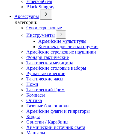
EmersonGear
Black Stingray
Аксессуары
Категории:
Очки стрелковые
Инструменты
Армейские мультитулы
Комплект для чистки оружия
Армейские стрелковые наушники
Фонари тактические
Тактическая медицина
Армейские столовые наборы
Ручки тактические
Тактические часы
Ножи
Тактический Грим
Компасы
Оптика
Газовые баллончики
Армейские фляги и гидраторы
Корды
Свистки / Карабины
Химический источник света
Мангалы