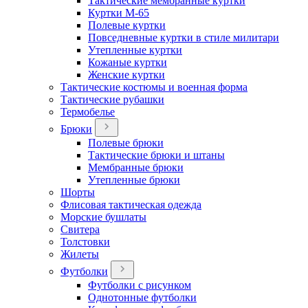
Тактические мембранные куртки
Куртки М-65
Полевые куртки
Повседневные куртки в стиле милитари
Утепленные куртки
Кожаные куртки
Женские куртки
Тактические костюмы и военная форма
Тактические рубашки
Термобелье
Брюки
Полевые брюки
Тактические брюки и штаны
Мембранные брюки
Утепленные брюки
Шорты
Флисовая тактическая одежда
Морские бушлаты
Свитера
Толстовки
Жилеты
Футболки
Футболки с рисунком
Однотонные футболки