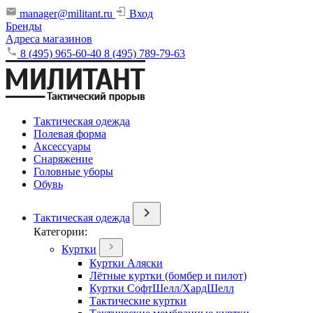
manager@militant.ru
Вход
Бренды
Адреса магазинов
8 (495) 965-60-40
8 (495) 789-79-63
Тактическая одежда
Полевая форма
Аксессуары
Снаряжение
Головные уборы
Обувь
Тактическая одежда
Категории:
Куртки
Куртки Аляски
Лётные куртки (бомбер и пилот)
Куртки СофтШелл/ХардШелл
Тактические куртки