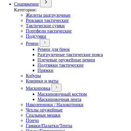
Снаряжение
Категории:
Жилеты разгрузочные
Рюкзаки тактические
Тактические сумки
Портфели тактические
Подсумки
Ремни
Ремни для брюк
Разгрузочные тактические пояса
Плечевые оружейные ремни
Подтяжки тактические
Пряжки
Кобуры
Коврики и маты
Маскировка
Маскировочный костюм
Маскировочная лента
Наколенники / Налокотники
Чехлы оружейные
Спальные мешки
Пончо
Гамаки/Палатки/Тенты
Чехлы/Гермомешки