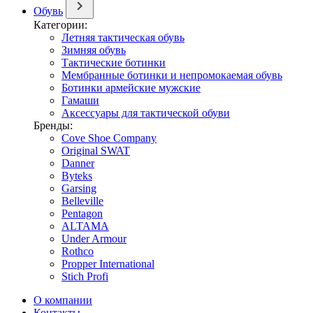
Обувь
Категории:
Летняя тактическая обувь
Зимняя обувь
Тактические ботинки
Мембранные ботинки и непромокаемая обувь
Ботинки армейские мужские
Гамаши
Аксессуары для тактической обуви
Бренды:
Cove Shoe Company
Original SWAT
Danner
Byteks
Garsing
Belleville
Pentagon
ALTAMA
Under Armour
Rothco
Propper International
Stich Profi
О компании
Контакты