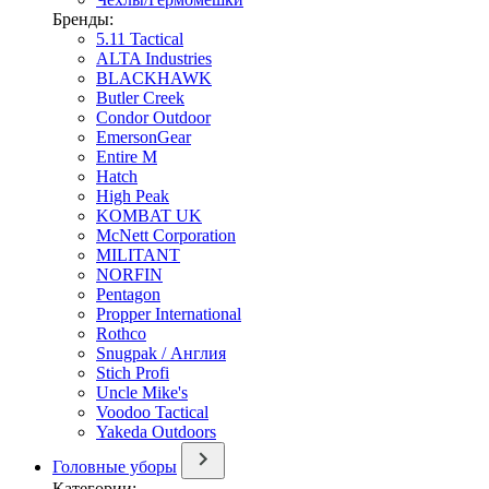
Бренды:
5.11 Tactical
ALTA Industries
BLACKHAWK
Butler Creek
Condor Outdoor
EmersonGear
Entire M
Hatch
High Peak
KOMBAT UK
McNett Corporation
MILITANT
NORFIN
Pentagon
Propper International
Rothco
Snugpak / Англия
Stich Profi
Uncle Mike's
Voodoo Tactical
Yakeda Outdoors
Головные уборы
Категории: