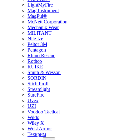
LightMyFire
Mag Instrument
MagPul®
McNett Corporation
Mechanix Wear
MILITANT
Nite Ize
Peltor 3M
Pentagon
Rhino Rescue
Rothco
RUIKE
Smith & Wesson
SORDIN
Stich Profi
Streamlight
SureFire
Uvex
UZI
Voodoo Tactical
Wildo
Wiley X
Wrist Armor
Техкрим