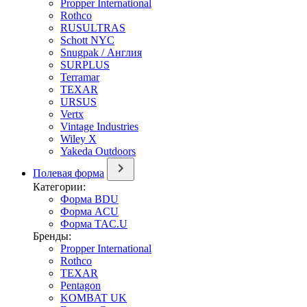
Propper International
Rothco
RUSULTRAS
Schott NYC
Snugpak / Англия
SURPLUS
Terramar
TEXAR
URSUS
Vertx
Vintage Industries
Wiley X
Yakeda Outdoors
Полевая форма
Категории:
Форма BDU
Форма ACU
Форма TAC.U
Бренды:
Propper International
Rothco
TEXAR
Pentagon
KOMBAT UK