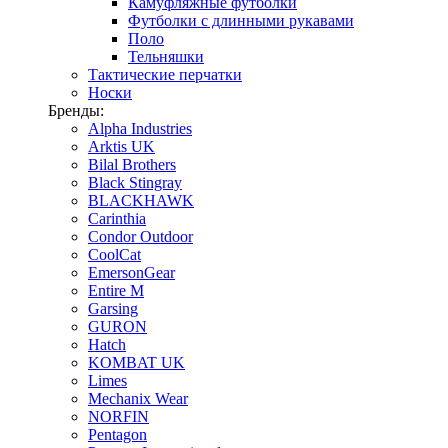
Камуфляжные футболки
Футболки с длинными рукавами
Поло
Тельняшки
Тактические перчатки
Носки
Бренды:
Alpha Industries
Arktis UK
Bilal Brothers
Black Stingray
BLACKHAWK
Carinthia
Condor Outdoor
CoolCat
EmersonGear
Entire M
Garsing
GURON
Hatch
KOMBAT UK
Limes
Mechanix Wear
NORFIN
Pentagon