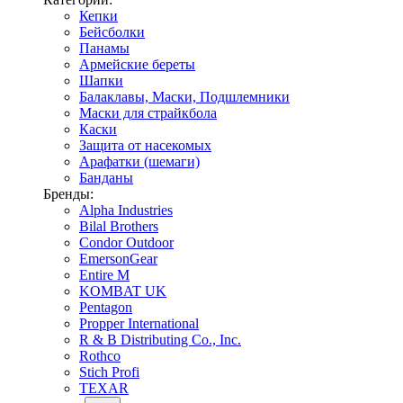
Кепки
Бейсболки
Панамы
Армейские береты
Шапки
Балаклавы, Маски, Подшлемники
Маски для страйкбола
Каски
Защита от насекомых
Арафатки (шемаги)
Банданы
Бренды:
Alpha Industries
Bilal Brothers
Condor Outdoor
EmersonGear
Entire M
KOMBAT UK
Pentagon
Propper International
R & B Distributing Co., Inc.
Rothco
Stich Profi
TEXAR