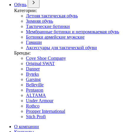
Обувь
Категории:
Летняя тактическая обувь
Зимняя обувь
Тактические ботинки
Мембранные ботинки и непромокаемая обувь
Ботинки армейские мужские
Гамаши
Аксессуары для тактической обуви
Бренды:
Cove Shoe Company
Original SWAT
Danner
Byteks
Garsing
Belleville
Pentagon
ALTAMA
Under Armour
Rothco
Propper International
Stich Profi
О компании
Контакты