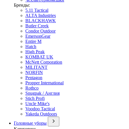
Бренды:
5.11 Tactical
ALTA Industries
BLACKHAWK
Butler Creek
Condor Outdoor
EmersonGear
Entire M
Hatch
High Peak
KOMBAT UK
McNett Corporation
MILITANT
NORFIN
Pentagon
Propper International
Rothco
Snugpak / Англия
Stich Profi
Uncle Mike's
Voodoo Tactical
Yakeda Outdoors
Головные уборы
Категории: