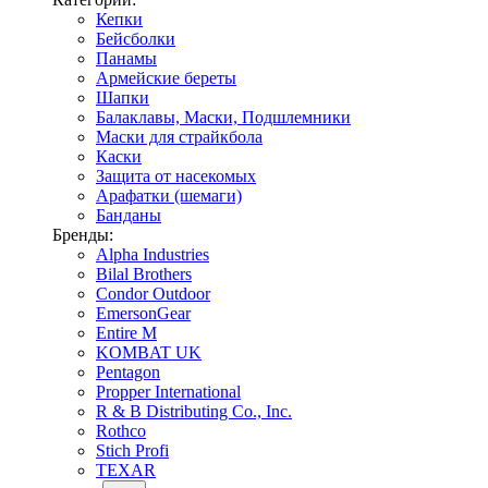
Кепки
Бейсболки
Панамы
Армейские береты
Шапки
Балаклавы, Маски, Подшлемники
Маски для страйкбола
Каски
Защита от насекомых
Арафатки (шемаги)
Банданы
Бренды:
Alpha Industries
Bilal Brothers
Condor Outdoor
EmersonGear
Entire M
KOMBAT UK
Pentagon
Propper International
R & B Distributing Co., Inc.
Rothco
Stich Profi
TEXAR