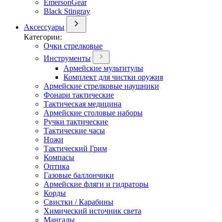
EmersonGear
Black Stingray
Аксессуары
Категории:
Очки стрелковые
Инструменты
Армейские мультитулы
Комплект для чистки оружия
Армейские стрелковые наушники
Фонари тактические
Тактическая медицина
Армейские столовые наборы
Ручки тактические
Тактические часы
Ножи
Тактический Грим
Компасы
Оптика
Газовые баллончики
Армейские фляги и гидраторы
Корды
Свистки / Карабины
Химический источник света
Мангалы