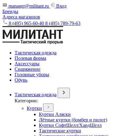
manager@militant.ru
Вход
Бренды
Адреса магазинов
8 (495) 965-60-40
8 (495) 789-79-63
Тактическая одежда
Полевая форма
Аксессуары
Снаряжение
Головные уборы
Обувь
Тактическая одежда
Категории:
Куртки
Куртки Аляски
Лётные куртки (бомбер и пилот)
Куртки СофтШелл/ХардШелл
Тактические куртки