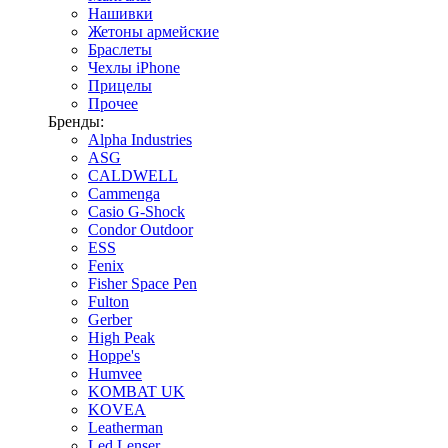
Нашивки
Жетоны армейские
Браслеты
Чехлы iPhone
Прицелы
Прочее
Бренды:
Alpha Industries
ASG
CALDWELL
Cammenga
Casio G-Shock
Condor Outdoor
ESS
Fenix
Fisher Space Pen
Fulton
Gerber
High Peak
Hoppe's
Humvee
KOMBAT UK
KOVEA
Leatherman
Led Lenser