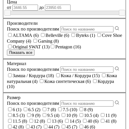
Цена
от
до
Производители
Поиск по производителям
ALTAMA (6)
Belleville (6)
Byteks (1)
Cove Shoe
Company (4)
Garsing (8)
Original SWAT (13)
Pentagon (16)
Показать все
Материал
Поиск по производителям
Замша / Кордура (18)
Кожа / Кордура (15)
Кожа
натуральная (4)
Кожа синтетическая (6)
Кордура
(10)
Размер
Поиск по производителям
6 (1)
6.5 (2)
7 (8)
7.5 (10)
8 (9)
8.5 (3)
9 (9)
9.5 (4)
10 (9)
10.5 (4)
11 (9)
11.5 (8)
12 (8)
13 (6)
14 (5)
40 (6)
41 (8)
42 (8)
43 (7)
44 (7)
45 (7)
46 (6)