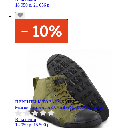
18 950 р.
21 056 р.
ПЕРЕЙТИ К ТОВАРУ
КУПИТЬ
Кеды тактические ALTAMA Maritime Mid 333006 Олив Драб
В наличии
13 950 р.
15 500 р.