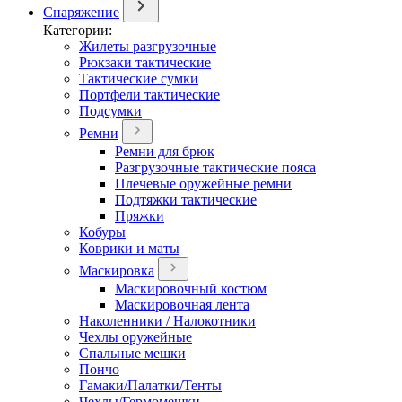
Снаряжение
Категории:
Жилеты разгрузочные
Рюкзаки тактические
Тактические сумки
Портфели тактические
Подсумки
Ремни
Ремни для брюк
Разгрузочные тактические пояса
Плечевые оружейные ремни
Подтяжки тактические
Пряжки
Кобуры
Коврики и маты
Маскировка
Маскировочный костюм
Маскировочная лента
Наколенники / Налокотники
Чехлы оружейные
Спальные мешки
Пончо
Гамаки/Палатки/Тенты
Чехлы/Гермомешки