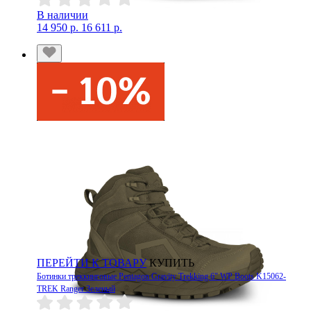
В наличии
14 950 р.
16 611 р.
ПЕРЕЙТИ К ТОВАРУ
КУПИТЬ
Ботинки треккинговые Pentagon Gravity Trekking 6" WP Boots K15062-
TREK Ranger Зеленый