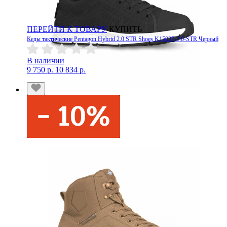
ПЕРЕЙТИ К ТОВАРУ
КУПИТЬ
Кеды тактические Pentagon Hybrid 2.0 STR Shoes K15037-2.0-STR Черный
В наличии
9 750 р.
10 834 р.