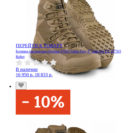
ПЕРЕЙТИ К ТОВАРУ
КУПИТЬ
Ботинки тактические Original SWAT Alpha Fury 8" Side-Zip EN 187503
Койот
В наличии
16 950 р.
18 833 р.