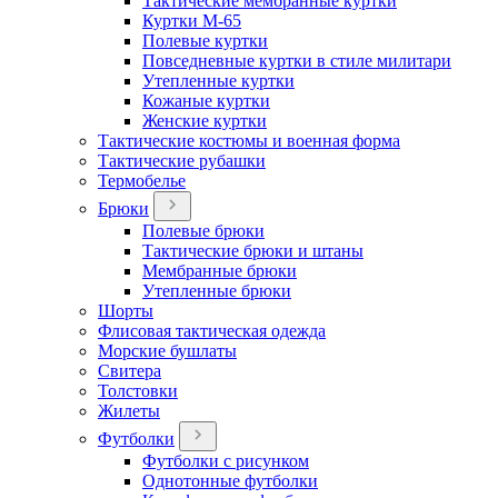
Тактические мембранные куртки
Куртки М-65
Полевые куртки
Повседневные куртки в стиле милитари
Утепленные куртки
Кожаные куртки
Женские куртки
Тактические костюмы и военная форма
Тактические рубашки
Термобелье
Брюки
Полевые брюки
Тактические брюки и штаны
Мембранные брюки
Утепленные брюки
Шорты
Флисовая тактическая одежда
Морские бушлаты
Свитера
Толстовки
Жилеты
Футболки
Футболки с рисунком
Однотонные футболки