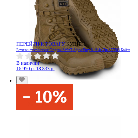
ПЕРЕЙТИ К ТОВАРУ
КУПИТЬ
Ботинки тактические Original SWAT Alpha Fury 8" Side-Zip 177503 Койот
В наличии
16 950 р.
18 833 р.