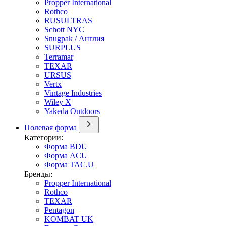
Propper International
Rothco
RUSULTRAS
Schott NYC
Snugpak / Англия
SURPLUS
Terramar
TEXAR
URSUS
Vertx
Vintage Industries
Wiley X
Yakeda Outdoors
Полевая форма
Категории:
Форма BDU
Форма ACU
Форма TAC.U
Бренды:
Propper International
Rothco
TEXAR
Pentagon
KOMBAT UK