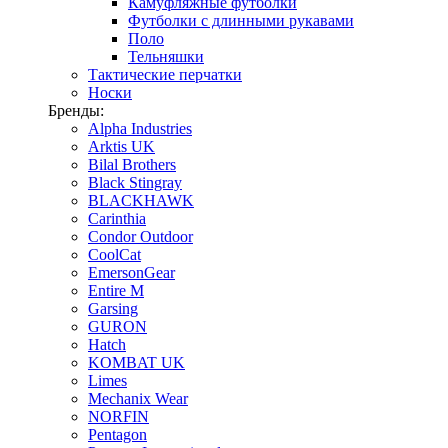
Камуфляжные футболки
Футболки с длинными рукавами
Поло
Тельняшки
Тактические перчатки
Носки
Бренды:
Alpha Industries
Arktis UK
Bilal Brothers
Black Stingray
BLACKHAWK
Carinthia
Condor Outdoor
CoolCat
EmersonGear
Entire M
Garsing
GURON
Hatch
KOMBAT UK
Limes
Mechanix Wear
NORFIN
Pentagon