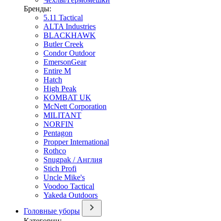
Бренды:
5.11 Tactical
ALTA Industries
BLACKHAWK
Butler Creek
Condor Outdoor
EmersonGear
Entire M
Hatch
High Peak
KOMBAT UK
McNett Corporation
MILITANT
NORFIN
Pentagon
Propper International
Rothco
Snugpak / Англия
Stich Profi
Uncle Mike's
Voodoo Tactical
Yakeda Outdoors
Головные уборы
Категории: