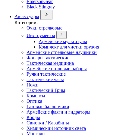
EmersonGear
Black Stingray
Аксессуары
Категории:
Очки стрелковые
Инструменты
Армейские мультитулы
Комплект для чистки оружия
Армейские стрелковые наушники
Фонари тактические
Тактическая медицина
Армейские столовые наборы
Ручки тактические
Тактические часы
Ножи
Тактический Грим
Компасы
Оптика
Газовые баллончики
Армейские фляги и гидраторы
Корды
Свистки / Карабины
Химический источник света
Мангалы