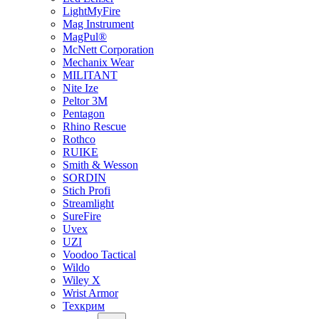
LightMyFire
Mag Instrument
MagPul®
McNett Corporation
Mechanix Wear
MILITANT
Nite Ize
Peltor 3M
Pentagon
Rhino Rescue
Rothco
RUIKE
Smith & Wesson
SORDIN
Stich Profi
Streamlight
SureFire
Uvex
UZI
Voodoo Tactical
Wildo
Wiley X
Wrist Armor
Техкрим