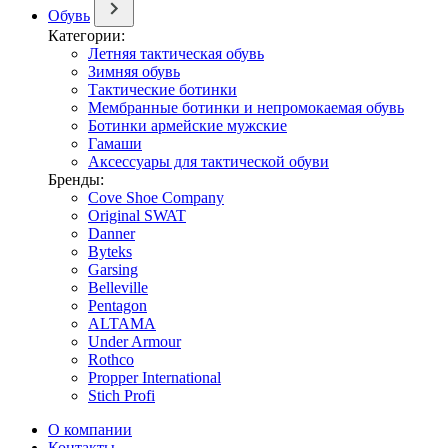
Обувь
Категории:
Летняя тактическая обувь
Зимняя обувь
Тактические ботинки
Мембранные ботинки и непромокаемая обувь
Ботинки армейские мужские
Гамаши
Аксессуары для тактической обуви
Бренды:
Cove Shoe Company
Original SWAT
Danner
Byteks
Garsing
Belleville
Pentagon
ALTAMA
Under Armour
Rothco
Propper International
Stich Profi
О компании
Контакты