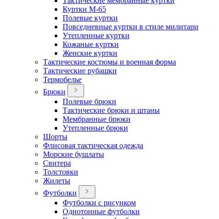
Тактические мембранные куртки
Куртки М-65
Полевые куртки
Повседневные куртки в стиле милитари
Утепленные куртки
Кожаные куртки
Женские куртки
Тактические костюмы и военная форма
Тактические рубашки
Термобелье
Брюки
Полевые брюки
Тактические брюки и штаны
Мембранные брюки
Утепленные брюки
Шорты
Флисовая тактическая одежда
Морские бушлаты
Свитера
Толстовки
Жилеты
Футболки
Футболки с рисунком
Однотонные футболки