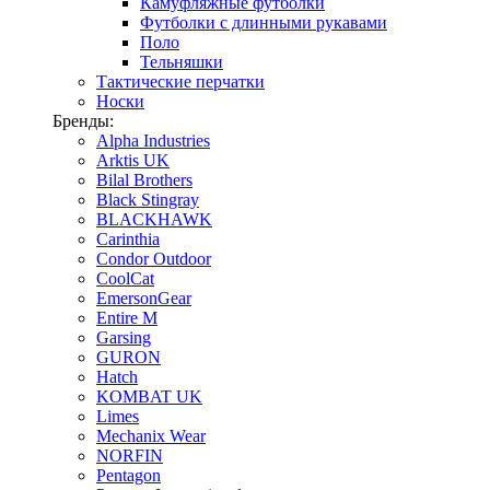
Камуфляжные футболки
Футболки с длинными рукавами
Поло
Тельняшки
Тактические перчатки
Носки
Бренды:
Alpha Industries
Arktis UK
Bilal Brothers
Black Stingray
BLACKHAWK
Carinthia
Condor Outdoor
CoolCat
EmersonGear
Entire M
Garsing
GURON
Hatch
KOMBAT UK
Limes
Mechanix Wear
NORFIN
Pentagon