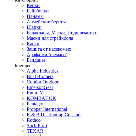
Кепки
Бейсболки
Панамы
Армейские береты
Шапки
Балаклавы, Маски, Подшлемники
Маски для страйкбола
Каски
Защита от насекомых
Арафатки (шемаги)
Банданы
Бренды:
Alpha Industries
Bilal Brothers
Condor Outdoor
EmersonGear
Entire M
KOMBAT UK
Pentagon
Propper International
R & B Distributing Co., Inc.
Rothco
Stich Profi
TEXAR