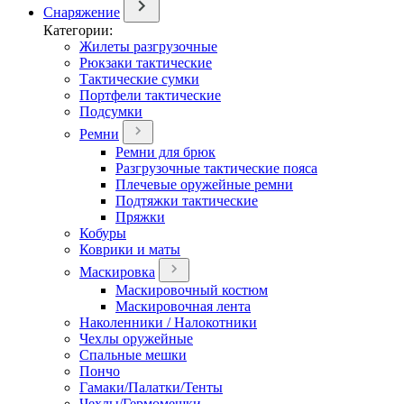
Снаряжение
Категории:
Жилеты разгрузочные
Рюкзаки тактические
Тактические сумки
Портфели тактические
Подсумки
Ремни
Ремни для брюк
Разгрузочные тактические пояса
Плечевые оружейные ремни
Подтяжки тактические
Пряжки
Кобуры
Коврики и маты
Маскировка
Маскировочный костюм
Маскировочная лента
Наколенники / Налокотники
Чехлы оружейные
Спальные мешки
Пончо
Гамаки/Палатки/Тенты
Чехлы/Гермомешки