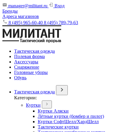
manager@militant.ru
Вход
Бренды
Адреса магазинов
8 (495) 965-60-40
8 (495) 789-79-63
Тактическая одежда
Полевая форма
Аксессуары
Снаряжение
Головные уборы
Обувь
Тактическая одежда
Категории:
Куртки
Куртки Аляски
Лётные куртки (бомбер и пилот)
Куртки СофтШелл/ХардШелл
Тактические куртки