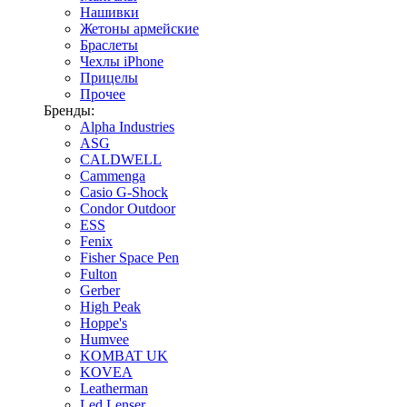
Нашивки
Жетоны армейские
Браслеты
Чехлы iPhone
Прицелы
Прочее
Бренды:
Alpha Industries
ASG
CALDWELL
Cammenga
Casio G-Shock
Condor Outdoor
ESS
Fenix
Fisher Space Pen
Fulton
Gerber
High Peak
Hoppe's
Humvee
KOMBAT UK
KOVEA
Leatherman
Led Lenser