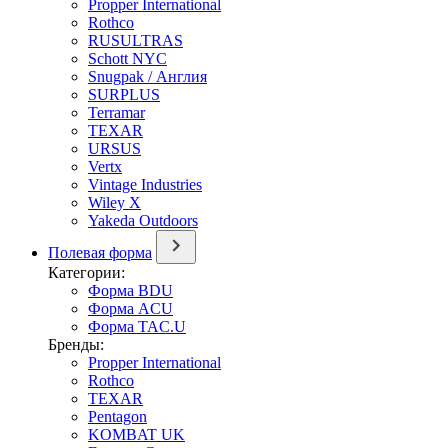
Propper International
Rothco
RUSULTRAS
Schott NYC
Snugpak / Англия
SURPLUS
Terramar
TEXAR
URSUS
Vertx
Vintage Industries
Wiley X
Yakeda Outdoors
Полевая форма
Категории:
Форма BDU
Форма ACU
Форма TAC.U
Бренды:
Propper International
Rothco
TEXAR
Pentagon
KOMBAT UK