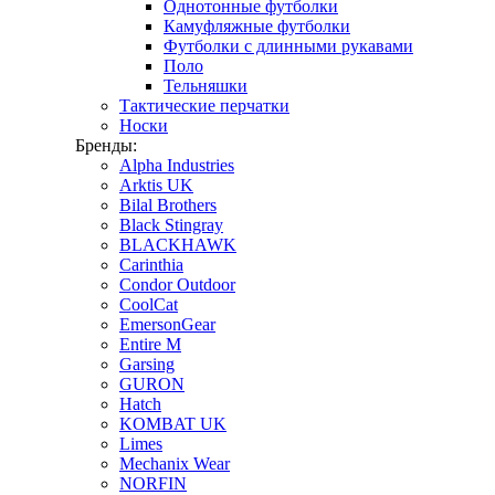
Однотонные футболки
Камуфляжные футболки
Футболки с длинными рукавами
Поло
Тельняшки
Тактические перчатки
Носки
Бренды:
Alpha Industries
Arktis UK
Bilal Brothers
Black Stingray
BLACKHAWK
Carinthia
Condor Outdoor
CoolCat
EmersonGear
Entire M
Garsing
GURON
Hatch
KOMBAT UK
Limes
Mechanix Wear
NORFIN