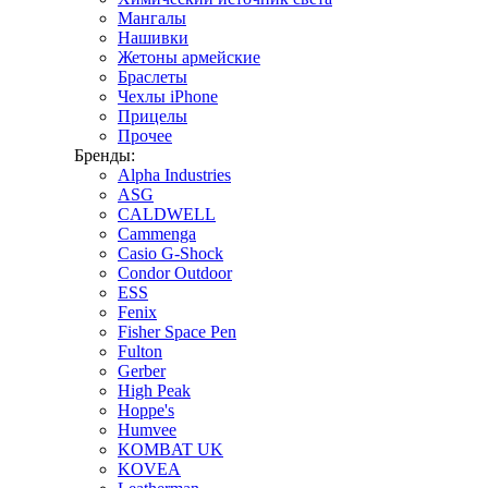
Мангалы
Нашивки
Жетоны армейские
Браслеты
Чехлы iPhone
Прицелы
Прочее
Бренды:
Alpha Industries
ASG
CALDWELL
Cammenga
Casio G-Shock
Condor Outdoor
ESS
Fenix
Fisher Space Pen
Fulton
Gerber
High Peak
Hoppe's
Humvee
KOMBAT UK
KOVEA