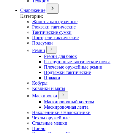
Техкрим
Снаряжение
Категории:
Жилеты разгрузочные
Рюкзаки тактические
Тактические сумки
Портфели тактические
Подсумки
Ремни
Ремни для брюк
Разгрузочные тактические пояса
Плечевые оружейные ремни
Подтяжки тактические
Пряжки
Кобуры
Коврики и маты
Маскировка
Маскировочный костюм
Маскировочная лента
Наколенники / Налокотники
Чехлы оружейные
Спальные мешки
Пончо