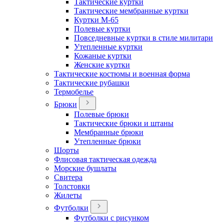
Тактические куртки
Тактические мембранные куртки
Куртки М-65
Полевые куртки
Повседневные куртки в стиле милитари
Утепленные куртки
Кожаные куртки
Женские куртки
Тактические костюмы и военная форма
Тактические рубашки
Термобелье
Брюки
Полевые брюки
Тактические брюки и штаны
Мембранные брюки
Утепленные брюки
Шорты
Флисовая тактическая одежда
Морские бушлаты
Свитера
Толстовки
Жилеты
Футболки
Футболки с рисунком