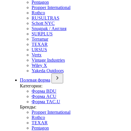
Pentagon
Propper International
Rothco
RUSULTRAS
Schott NYC
Snugpak / Англия
SURPLUS
Terramar
TEXAR
URSUS
Vertx
Vintage Industries
Wiley X
Yakeda Outdoors
Полевая форма
Категории:
Форма BDU
Форма ACU
Форма TAC.U
Бренды:
Propper International
Rothco
TEXAR
Pentagon