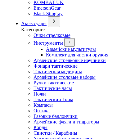
KOMBAT UK
EmersonGear
Black Stingray
Аксессуары
Категории:
Очки стрелковые
Инструменты
Армейские мультитулы
Комплект для чистки оружия
Армейские стрелковые наушники
Фонари тактические
Тактическая медицина
Армейские столовые наборы
Ручки тактические
Тактические часы
Ножи
Тактический Грим
Компасы
Оптика
Газовые баллончики
Армейские фляги и гидраторы
Корды
Свистки / Карабины
Химический источник света