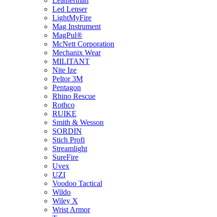
Leatherman
Led Lenser
LightMyFire
Mag Instrument
MagPul®
McNett Corporation
Mechanix Wear
MILITANT
Nite Ize
Peltor 3M
Pentagon
Rhino Rescue
Rothco
RUIKE
Smith & Wesson
SORDIN
Stich Profi
Streamlight
SureFire
Uvex
UZI
Voodoo Tactical
Wildo
Wiley X
Wrist Armor