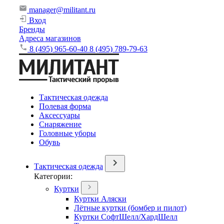
manager@militant.ru
Вход
Бренды
Адреса магазинов
8 (495) 965-60-40
8 (495) 789-79-63
Тактическая одежда
Полевая форма
Аксессуары
Снаряжение
Головные уборы
Обувь
Тактическая одежда
Категории:
Куртки
Куртки Аляски
Лётные куртки (бомбер и пилот)
Куртки СофтШелл/ХардШелл