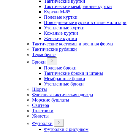
Тактические куртки
Тактические мембранные куртки
Куртки М-65
Полевые куртки
Повседневные куртки в стиле милитари
Утепленные куртки
Кожаные куртки
Женские куртки
Тактические костюмы и военная форма
Тактические рубашки
Термобелье
Брюки
Полевые брюки
Тактические брюки и штаны
Мембранные брюки
Утепленные брюки
Шорты
Флисовая тактическая одежда
Морские бушлаты
Свитера
Толстовки
Жилеты
Футболки
Футболки с рисунком