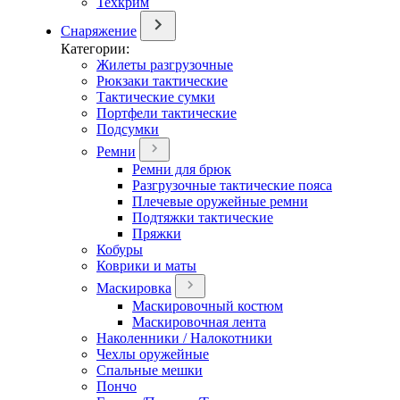
Техкрим
Снаряжение
Категории:
Жилеты разгрузочные
Рюкзаки тактические
Тактические сумки
Портфели тактические
Подсумки
Ремни
Ремни для брюк
Разгрузочные тактические пояса
Плечевые оружейные ремни
Подтяжки тактические
Пряжки
Кобуры
Коврики и маты
Маскировка
Маскировочный костюм
Маскировочная лента
Наколенники / Налокотники
Чехлы оружейные
Спальные мешки
Пончо