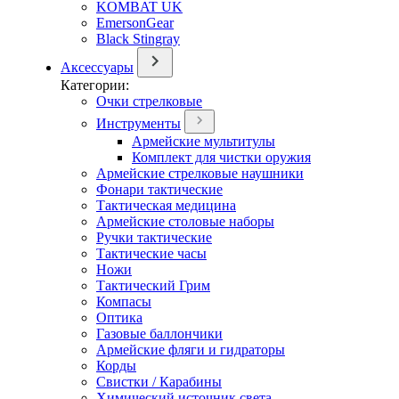
KOMBAT UK
EmersonGear
Black Stingray
Аксессуары
Категории:
Очки стрелковые
Инструменты
Армейские мультитулы
Комплект для чистки оружия
Армейские стрелковые наушники
Фонари тактические
Тактическая медицина
Армейские столовые наборы
Ручки тактические
Тактические часы
Ножи
Тактический Грим
Компасы
Оптика
Газовые баллончики
Армейские фляги и гидраторы
Корды
Свистки / Карабины
Химический источник света