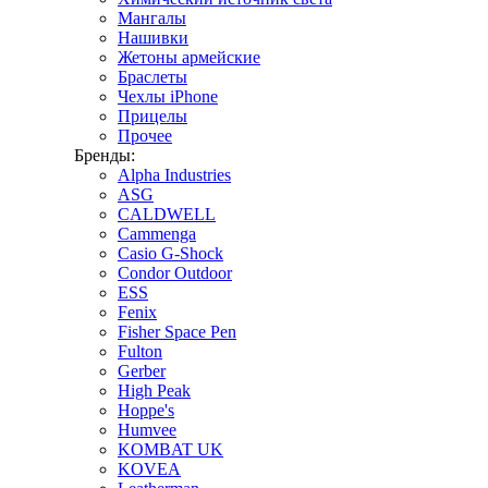
Мангалы
Нашивки
Жетоны армейские
Браслеты
Чехлы iPhone
Прицелы
Прочее
Бренды:
Alpha Industries
ASG
CALDWELL
Cammenga
Casio G-Shock
Condor Outdoor
ESS
Fenix
Fisher Space Pen
Fulton
Gerber
High Peak
Hoppe's
Humvee
KOMBAT UK
KOVEA