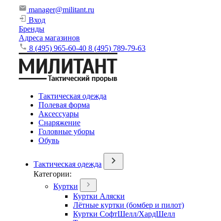
manager@militant.ru
Вход
Бренды
Адреса магазинов
8 (495) 965-60-40
8 (495) 789-79-63
Тактическая одежда
Полевая форма
Аксессуары
Снаряжение
Головные уборы
Обувь
Тактическая одежда
Категории:
Куртки
Куртки Аляски
Лётные куртки (бомбер и пилот)
Куртки СофтШелл/ХардШелл