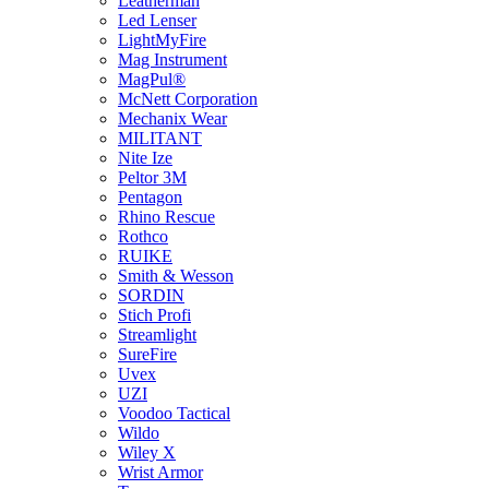
Leatherman
Led Lenser
LightMyFire
Mag Instrument
MagPul®
McNett Corporation
Mechanix Wear
MILITANT
Nite Ize
Peltor 3M
Pentagon
Rhino Rescue
Rothco
RUIKE
Smith & Wesson
SORDIN
Stich Profi
Streamlight
SureFire
Uvex
UZI
Voodoo Tactical
Wildo
Wiley X
Wrist Armor