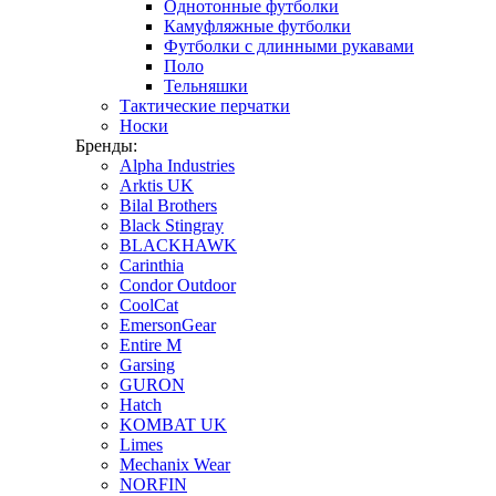
Однотонные футболки
Камуфляжные футболки
Футболки с длинными рукавами
Поло
Тельняшки
Тактические перчатки
Носки
Бренды:
Alpha Industries
Arktis UK
Bilal Brothers
Black Stingray
BLACKHAWK
Carinthia
Condor Outdoor
CoolCat
EmersonGear
Entire M
Garsing
GURON
Hatch
KOMBAT UK
Limes
Mechanix Wear
NORFIN