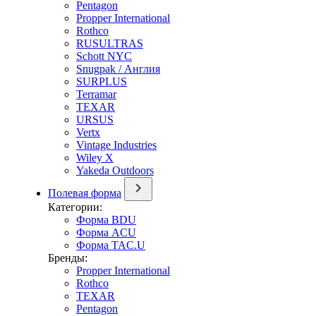
Pentagon
Propper International
Rothco
RUSULTRAS
Schott NYC
Snugpak / Англия
SURPLUS
Terramar
TEXAR
URSUS
Vertx
Vintage Industries
Wiley X
Yakeda Outdoors
Полевая форма
Категории:
Форма BDU
Форма ACU
Форма TAC.U
Бренды:
Propper International
Rothco
TEXAR
Pentagon