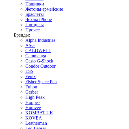
Нашивки
Жетоны армейские
Браслеты
Чехлы iPhone
Прицелы
Прочее
Бренды:
Alpha Industries
ASG
CALDWELL
Cammenga
Casio G-Shock
Condor Outdoor
ESS
Fenix
Fisher Space Pen
Fulton
Gerber
High Peak
Hoppe's
Humvee
KOMBAT UK
KOVEA
Leatherman
Led Lenser