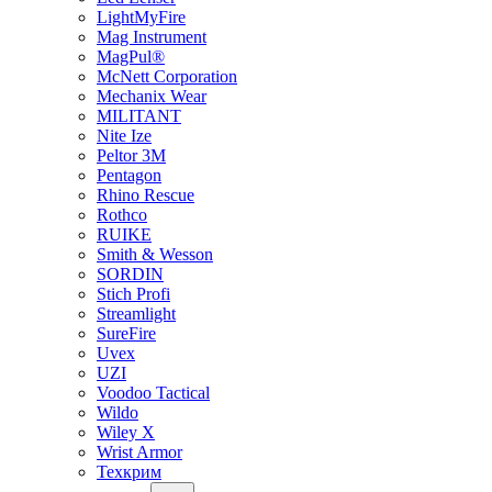
LightMyFire
Mag Instrument
MagPul®
McNett Corporation
Mechanix Wear
MILITANT
Nite Ize
Peltor 3M
Pentagon
Rhino Rescue
Rothco
RUIKE
Smith & Wesson
SORDIN
Stich Profi
Streamlight
SureFire
Uvex
UZI
Voodoo Tactical
Wildo
Wiley X
Wrist Armor
Техкрим