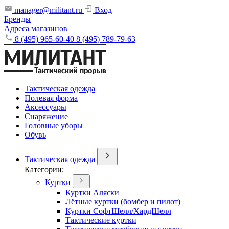
manager@militant.ru
Вход
Бренды
Адреса магазинов
8 (495) 965-60-40
8 (495) 789-79-63
Тактическая одежда
Полевая форма
Аксессуары
Снаряжение
Головные уборы
Обувь
Тактическая одежда
Категории:
Куртки
Куртки Аляски
Лётные куртки (бомбер и пилот)
Куртки СофтШелл/ХардШелл
Тактические куртки