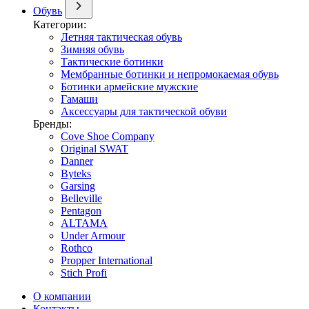
Обувь
Категории:
Летняя тактическая обувь
Зимняя обувь
Тактические ботинки
Мембранные ботинки и непромокаемая обувь
Ботинки армейские мужские
Гамаши
Аксессуары для тактической обуви
Бренды:
Cove Shoe Company
Original SWAT
Danner
Byteks
Garsing
Belleville
Pentagon
ALTAMA
Under Armour
Rothco
Propper International
Stich Profi
О компании
Контакты