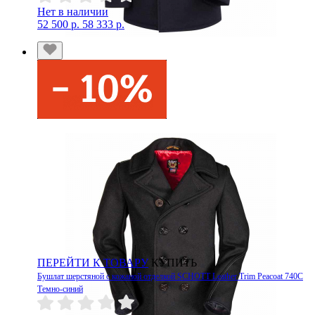
Нет в наличии
52 500 р.
58 333 р.
ПЕРЕЙТИ К ТОВАРУ
КУПИТЬ
Бушлат шерстяной с кожаной отделкой SCHOTT Leather Trim Peacoat 740C
Темно-синий