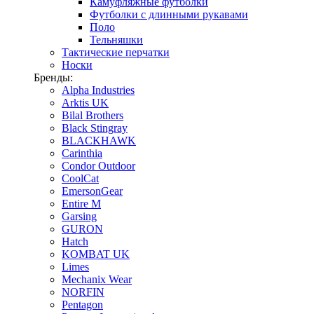
Камуфляжные футболки
Футболки с длинными рукавами
Поло
Тельняшки
Тактические перчатки
Носки
Бренды:
Alpha Industries
Arktis UK
Bilal Brothers
Black Stingray
BLACKHAWK
Carinthia
Condor Outdoor
CoolCat
EmersonGear
Entire M
Garsing
GURON
Hatch
KOMBAT UK
Limes
Mechanix Wear
NORFIN
Pentagon