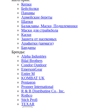
Кепки
Бейсболки
Панамы
Армейские береты
Шапки
Балаклавы, Маски, Подшлемники
Маски для страйкбола
Каски
Защита от насекомых
Арафатки (шемаги)
Банданы
Бренды:
Alpha Industries
Bilal Brothers
Condor Outdoor
EmersonGear
Entire M
KOMBAT UK
Pentagon
Propper International
R & B Distributing Co., Inc.
Rothco
Stich Profi
TEXAR