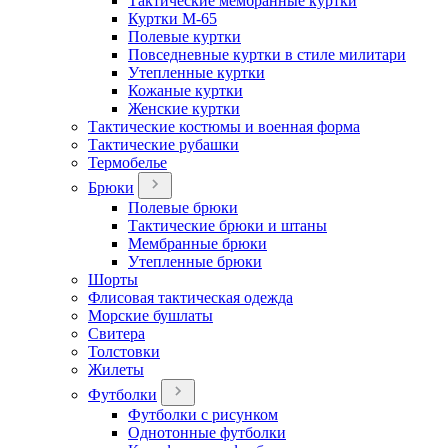
Тактические мембранные куртки
Куртки М-65
Полевые куртки
Повседневные куртки в стиле милитари
Утепленные куртки
Кожаные куртки
Женские куртки
Тактические костюмы и военная форма
Тактические рубашки
Термобелье
Брюки
Полевые брюки
Тактические брюки и штаны
Мембранные брюки
Утепленные брюки
Шорты
Флисовая тактическая одежда
Морские бушлаты
Свитера
Толстовки
Жилеты
Футболки
Футболки с рисунком
Однотонные футболки