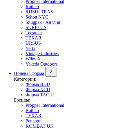
Propper International
Rothco
RUSULTRAS
Schott NYC
Snugpak / Англия
SURPLUS
Terramar
TEXAR
URSUS
Vertx
Vintage Industries
Wiley X
Yakeda Outdoors
Полевая форма
Категории:
Форма BDU
Форма ACU
Форма TAC.U
Бренды:
Propper International
Rothco
TEXAR
Pentagon
KOMBAT UK