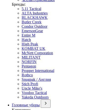
Бренды:
5.11 Tactical
ALTA Industries
BLACKHAWK
Butler Creek
Condor Outdoor
EmersonGear
Entire M
Hatch
High Peak
KOMBAT UK
McNett Corporation
MILITANT
NORFIN
Pentagon
Propper International
Rothco
Snugpak / Англия
Stich Profi
Uncle Mike's
Voodoo Tactical
Yakeda Outdoors
Головные уборы
Категории: