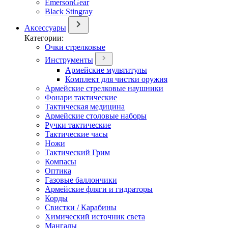
EmersonGear
Black Stingray
Аксессуары
Категории:
Очки стрелковые
Инструменты
Армейские мультитулы
Комплект для чистки оружия
Армейские стрелковые наушники
Фонари тактические
Тактическая медицина
Армейские столовые наборы
Ручки тактические
Тактические часы
Ножи
Тактический Грим
Компасы
Оптика
Газовые баллончики
Армейские фляги и гидраторы
Корды
Свистки / Карабины
Химический источник света
Мангалы