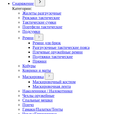
Снаряжение
Категории:
Жилеты разгрузочные
Рюкзаки тактические
Тактические сумки
Портфели тактические
Подсумки
Ремни
Ремни для брюк
Разгрузочные тактические пояса
Плечевые оружейные ремни
Подтяжки тактические
Пряжки
Кобуры
Коврики и маты
Маскировка
Маскировочный костюм
Маскировочная лента
Наколенники / Налокотники
Чехлы оружейные
Спальные мешки
Пончо
Гамаки/Палатки/Тенты
Чехлы/Гермомешки