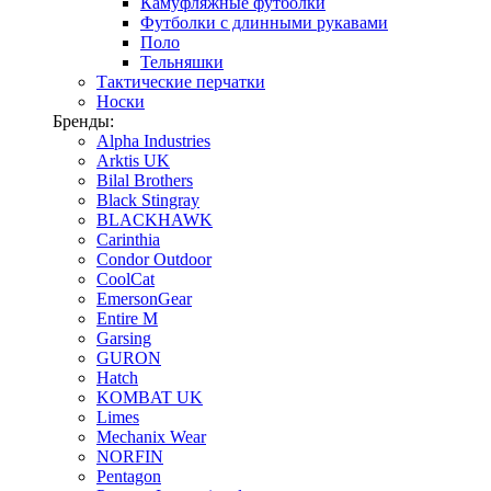
Камуфляжные футболки
Футболки с длинными рукавами
Поло
Тельняшки
Тактические перчатки
Носки
Бренды:
Alpha Industries
Arktis UK
Bilal Brothers
Black Stingray
BLACKHAWK
Carinthia
Condor Outdoor
CoolCat
EmersonGear
Entire M
Garsing
GURON
Hatch
KOMBAT UK
Limes
Mechanix Wear
NORFIN
Pentagon