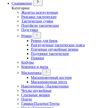
Снаряжение
Категории:
Жилеты разгрузочные
Рюкзаки тактические
Тактические сумки
Портфели тактические
Подсумки
Ремни
Ремни для брюк
Разгрузочные тактические пояса
Плечевые оружейные ремни
Подтяжки тактические
Пряжки
Кобуры
Коврики и маты
Маскировка
Маскировочный костюм
Маскировочная лента
Наколенники / Налокотники
Чехлы оружейные
Спальные мешки
Пончо
Гамаки/Палатки/Тенты
Чехлы/Гермомешки