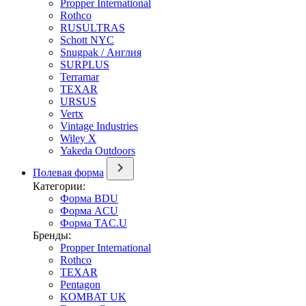
Propper International
Rothco
RUSULTRAS
Schott NYC
Snugpak / Англия
SURPLUS
Terramar
TEXAR
URSUS
Vertx
Vintage Industries
Wiley X
Yakeda Outdoors
Полевая форма
Категории:
Форма BDU
Форма ACU
Форма TAC.U
Бренды:
Propper International
Rothco
TEXAR
Pentagon
KOMBAT UK