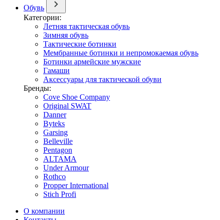
Обувь
Категории:
Летняя тактическая обувь
Зимняя обувь
Тактические ботинки
Мембранные ботинки и непромокаемая обувь
Ботинки армейские мужские
Гамаши
Аксессуары для тактической обуви
Бренды:
Cove Shoe Company
Original SWAT
Danner
Byteks
Garsing
Belleville
Pentagon
ALTAMA
Under Armour
Rothco
Propper International
Stich Profi
О компании
Контакты