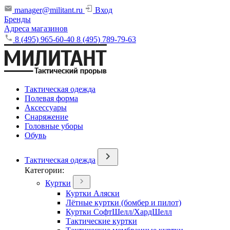
manager@militant.ru
Вход
Бренды
Адреса магазинов
8 (495) 965-60-40
8 (495) 789-79-63
Тактическая одежда
Полевая форма
Аксессуары
Снаряжение
Головные уборы
Обувь
Тактическая одежда
Категории:
Куртки
Куртки Аляски
Лётные куртки (бомбер и пилот)
Куртки СофтШелл/ХардШелл
Тактические куртки