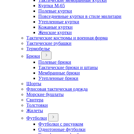
Тактические мембранные куртки
Куртки М-65
Полевые куртки
Повседневные куртки в стиле милитари
Утепленные куртки
Кожаные куртки
Женские куртки
Тактические костюмы и военная форма
Тактические рубашки
Термобелье
Брюки
Полевые брюки
Тактические брюки и штаны
Мембранные брюки
Утепленные брюки
Шорты
Флисовая тактическая одежда
Морские бушлаты
Свитера
Толстовки
Жилеты
Футболки
Футболки с рисунком
Однотонные футболки