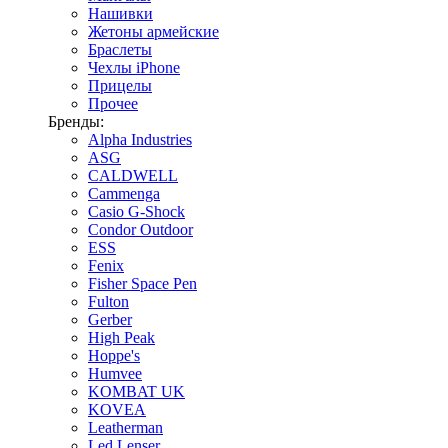
Нашивки
Жетоны армейские
Браслеты
Чехлы iPhone
Прицелы
Прочее
Бренды:
Alpha Industries
ASG
CALDWELL
Cammenga
Casio G-Shock
Condor Outdoor
ESS
Fenix
Fisher Space Pen
Fulton
Gerber
High Peak
Hoppe's
Humvee
KOMBAT UK
KOVEA
Leatherman
Led Lenser