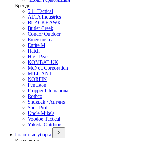
Бренды:
5.11 Tactical
ALTA Industries
BLACKHAWK
Butler Creek
Condor Outdoor
EmersonGear
Entire M
Hatch
High Peak
KOMBAT UK
McNett Corporation
MILITANT
NORFIN
Pentagon
Propper International
Rothco
Snugpak / Англия
Stich Profi
Uncle Mike's
Voodoo Tactical
Yakeda Outdoors
Головные уборы
Категории: