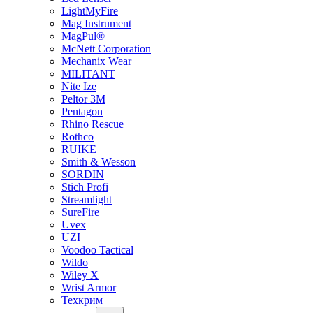
LightMyFire
Mag Instrument
MagPul®
McNett Corporation
Mechanix Wear
MILITANT
Nite Ize
Peltor 3M
Pentagon
Rhino Rescue
Rothco
RUIKE
Smith & Wesson
SORDIN
Stich Profi
Streamlight
SureFire
Uvex
UZI
Voodoo Tactical
Wildo
Wiley X
Wrist Armor
Техкрим