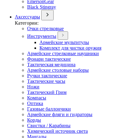
EmersonGear
Black Stingray
Аксессуары
Категории:
Очки стрелковые
Инструменты
Армейские мультитулы
Комплект для чистки оружия
Армейские стрелковые наушники
Фонари тактические
Тактическая медицина
Армейские столовые наборы
Ручки тактические
Тактические часы
Ножи
Тактический Грим
Компасы
Оптика
Газовые баллончики
Армейские фляги и гидраторы
Корды
Свистки / Карабины
Химический источник света
Мангалы