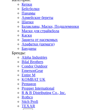
Кепки
Бейсболки
Панамы
Армейские береты
Шапки
Балаклавы, Маски, Подшлемники
Маски для страйкбола
Каски
Защита от насекомых
Арафатки (шемаги)
Банданы
Бренды:
Alpha Industries
Bilal Brothers
Condor Outdoor
EmersonGear
Entire M
KOMBAT UK
Pentagon
Propper International
R & B Distributing Co., Inc.
Rothco
Stich Profi
TEXAR