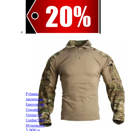
Рубашка
тактическая
EmersonGear
Upgraded
Version G3
Combat Shirt
Мультикам®
5 900 р.