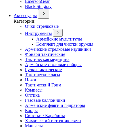
EmersonGear
Black Stingray
Аксессуары
Категории:
Очки стрелковые
Инструменты
Армейские мультитулы
Комплект для чистки оружия
Армейские стрелковые наушники
Фонари тактические
Тактическая медицина
Армейские столовые наборы
Ручки тактические
Тактические часы
Ножи
Тактический Грим
Компасы
Оптика
Газовые баллончики
Армейские фляги и гидраторы
Корды
Свистки / Карабины
Химический источник света
Мангалы