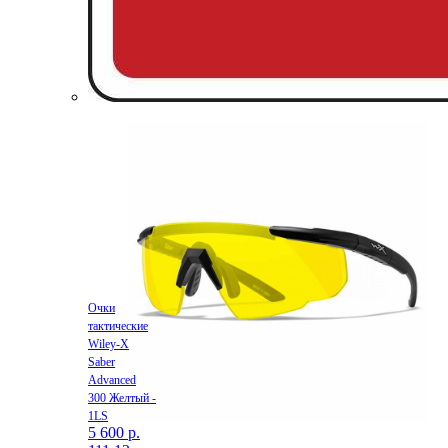
Очки
тактические
Wiley-X
Saber
Advanced
300 Желтый -
1LS
5 600 р.