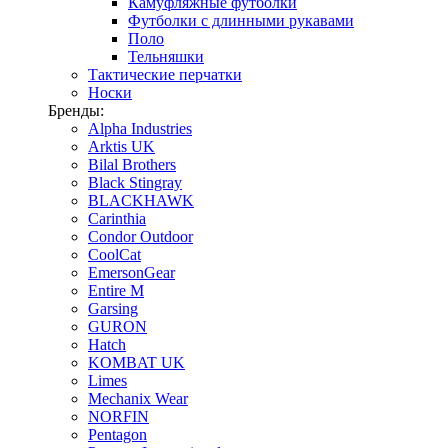
Камуфляжные футболки
Футболки с длинными рукавами
Поло
Тельняшки
Тактические перчатки
Носки
Бренды:
Alpha Industries
Arktis UK
Bilal Brothers
Black Stingray
BLACKHAWK
Carinthia
Condor Outdoor
CoolCat
EmersonGear
Entire M
Garsing
GURON
Hatch
KOMBAT UK
Limes
Mechanix Wear
NORFIN
Pentagon