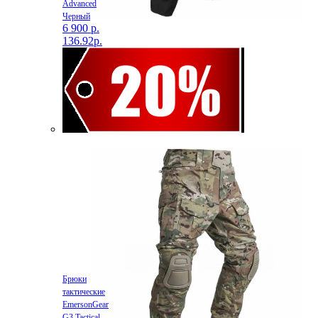
Advanced
Черный
6 900 р.
136.92р.
Брюки
тактические
EmersonGear
G3 Tactical