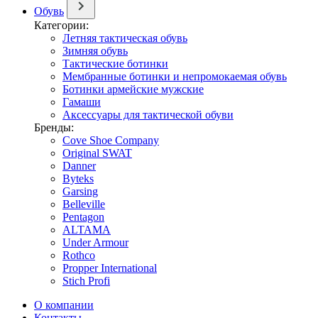
Обувь
Категории:
Летняя тактическая обувь
Зимняя обувь
Тактические ботинки
Мембранные ботинки и непромокаемая обувь
Ботинки армейские мужские
Гамаши
Аксессуары для тактической обуви
Бренды:
Cove Shoe Company
Original SWAT
Danner
Byteks
Garsing
Belleville
Pentagon
ALTAMA
Under Armour
Rothco
Propper International
Stich Profi
О компании
Контакты