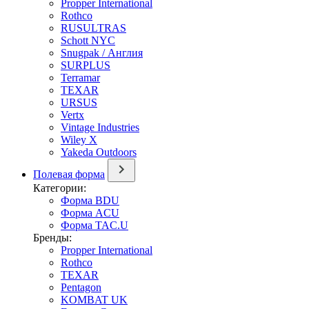
Propper International
Rothco
RUSULTRAS
Schott NYC
Snugpak / Англия
SURPLUS
Terramar
TEXAR
URSUS
Vertx
Vintage Industries
Wiley X
Yakeda Outdoors
Полевая форма
Категории:
Форма BDU
Форма ACU
Форма TAC.U
Бренды:
Propper International
Rothco
TEXAR
Pentagon
KOMBAT UK