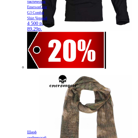
тактическая
EmersonGear
G3 Combat
Shirt Черный
4 500 р.
89.29р.
Шарф
снайперский