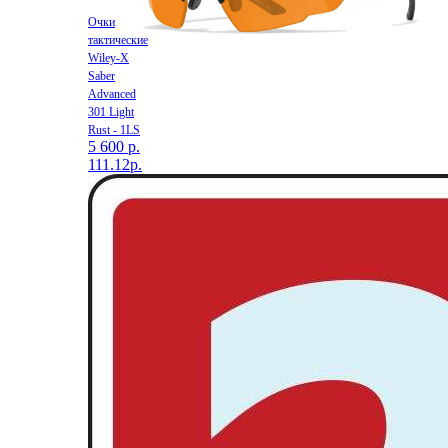
Очки
тактические
Wiley-X
Saber
Advanced
301 Light
Rust - 1LS
5 600 р.
111.12р.