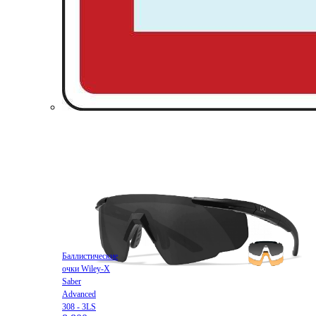
Баллистические
очки Wiley-X
Saber
Advanced
308 - 3LS