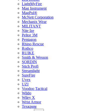
LightMyFire
Mag Instrument
MagPul®
McNett Corporation
Mechanix Wear
MILITANT
Nite Ize
Peltor 3M
Pentagon
Rhino Rescue
Rothco
RUIKE
Smith & Wesson
SORDIN
Stich Profi
Streamlight
SureFire
Uvex
UZI
Voodoo Tactical
Wildo
Wiley X
Wrist Armor
Техкрим