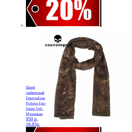
Шарф
снайперский
EmersonGear
Proforce Face
Sniper Veil -
Мультикам
950 р.
18.85р.