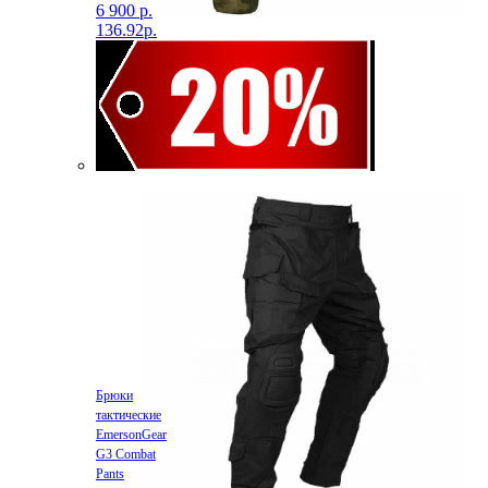
6 900 р.
136.92р.
Брюки
тактические
EmersonGear
G3 Combat
Pants