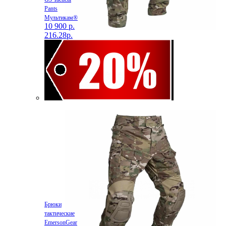
Pants
Мультикам®
10 900 р.
216.28р.
Брюки
тактические
EmersonGear