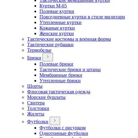
Тактические мембранные куртки
Куртки М-65
Полевые куртки
Повседневные куртки в стиле милитари
Утепленные куртки
Кожаные куртки
Женские куртки
Тактические костюмы и военная форма
Тактические рубашки
Термобелье
Брюки
Полевые брюки
Тактические брюки и штаны
Мембранные брюки
Утепленные брюки
Шорты
Флисовая тактическая одежда
Морские бушлаты
Свитера
Толстовки
Жилеты
Футболки
Футболки с рисунком
Однотонные футболки