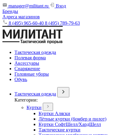
manager@militant.ru
Вход
Бренды
Адреса магазинов
8 (495) 965-60-40
8 (495) 789-79-63
Тактическая одежда
Полевая форма
Аксессуары
Снаряжение
Головные уборы
Обувь
Тактическая одежда
Категории:
Куртки
Куртки Аляски
Лётные куртки (бомбер и пилот)
Куртки СофтШелл/ХардШелл
Тактические куртки