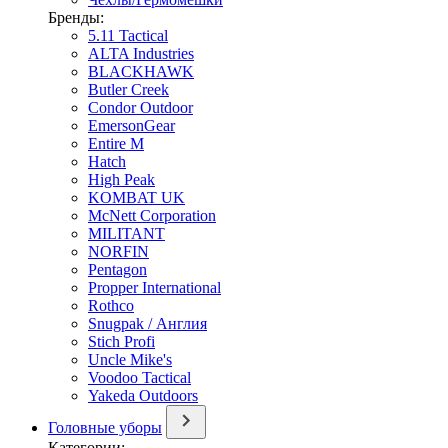
Бренды:
5.11 Tactical
ALTA Industries
BLACKHAWK
Butler Creek
Condor Outdoor
EmersonGear
Entire M
Hatch
High Peak
KOMBAT UK
McNett Corporation
MILITANT
NORFIN
Pentagon
Propper International
Rothco
Snugpak / Англия
Stich Profi
Uncle Mike's
Voodoo Tactical
Yakeda Outdoors
Головные уборы
Категории: