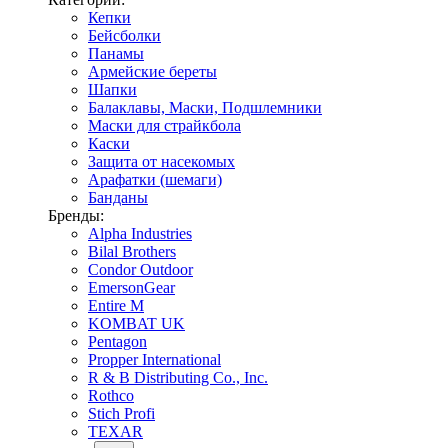
Кепки
Бейсболки
Панамы
Армейские береты
Шапки
Балаклавы, Маски, Подшлемники
Маски для страйкбола
Каски
Защита от насекомых
Арафатки (шемаги)
Банданы
Бренды:
Alpha Industries
Bilal Brothers
Condor Outdoor
EmersonGear
Entire M
KOMBAT UK
Pentagon
Propper International
R & B Distributing Co., Inc.
Rothco
Stich Profi
TEXAR