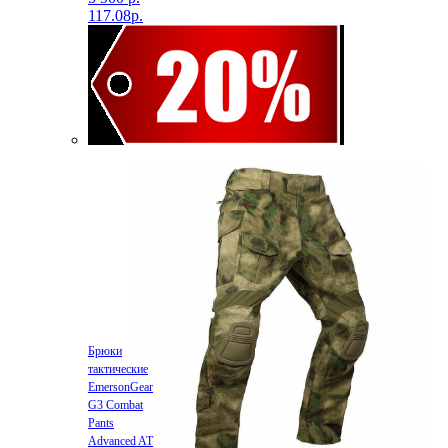
117.08р.
Брюки
тактические
EmersonGear
G3 Combat
Pants
Advanced AT