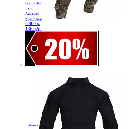
G3 Combat
Pants
Advanced
Мультикам
6 900 р.
136.92р.
Рубашка