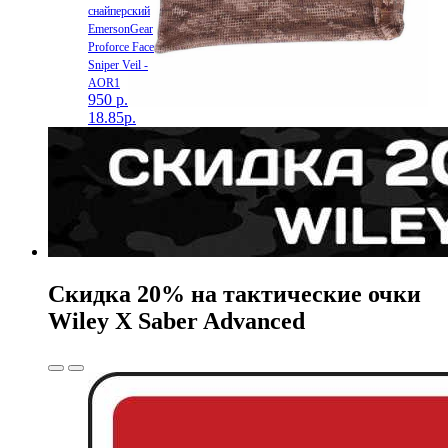
снайперский
EmersonGear
Proforce Face
Sniper Veil -
AOR1
950 р.
18.85р.
Скидка 20% на тактические очки
Wiley X Saber Advanced