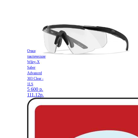
Очки
тактические
Wiley-X
Saber
Advanced
303 Clear -
1LS
5 600 р.
111.12р.