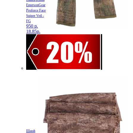
EmersonGear
Proforce Face
Sniper Veil -
FG
950 р.
18.85р.
Шарф