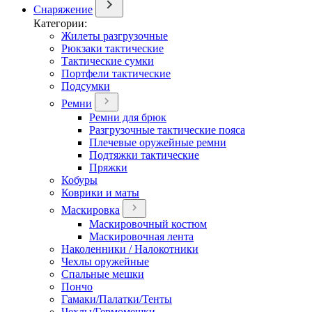
Снаряжение
Категории:
Жилеты разгрузочные
Рюкзаки тактические
Тактические сумки
Портфели тактические
Подсумки
Ремни
Ремни для брюк
Разгрузочные тактические пояса
Плечевые оружейные ремни
Подтяжки тактические
Пряжки
Кобуры
Коврики и маты
Маскировка
Маскировочный костюм
Маскировочная лента
Наколенники / Налокотники
Чехлы оружейные
Спальные мешки
Пончо
Гамаки/Палатки/Тенты
Чехлы/Гермомешки