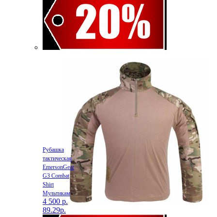
Рубашка
тактическая
EmersonGear
G3 Combat
Shirt
Мультикам
4 500 р.
89.29р.