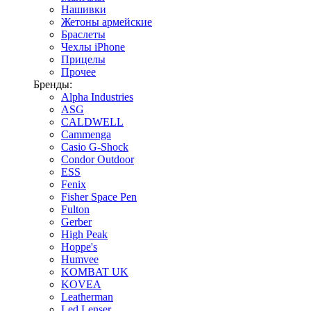
Нашивки
Жетоны армейские
Браслеты
Чехлы iPhone
Прицелы
Прочее
Бренды:
Alpha Industries
ASG
CALDWELL
Cammenga
Casio G-Shock
Condor Outdoor
ESS
Fenix
Fisher Space Pen
Fulton
Gerber
High Peak
Hoppe's
Humvee
KOMBAT UK
KOVEA
Leatherman
Led Lenser