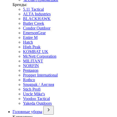
Бренды:
5.11 Tactical
ALTA Industries
BLACKHAWK
Butler Creek
Condor Outdoor
EmersonGear
Entire M
Hatch
High Peak
KOMBAT UK
McNett Corporation
MILITANT
NORFIN
Pentagon
Propper International
Rothco
Snugpak / Англия
Stich Profi
Uncle Mike's
Voodoo Tactical
Yakeda Outdoors
Головные уборы
Категории: