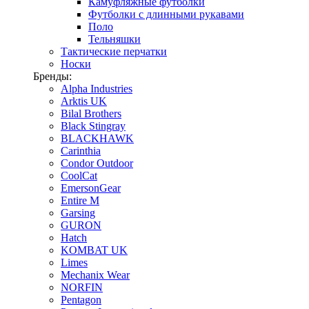
Камуфляжные футболки
Футболки с длинными рукавами
Поло
Тельняшки
Тактические перчатки
Носки
Бренды:
Alpha Industries
Arktis UK
Bilal Brothers
Black Stingray
BLACKHAWK
Carinthia
Condor Outdoor
CoolCat
EmersonGear
Entire M
Garsing
GURON
Hatch
KOMBAT UK
Limes
Mechanix Wear
NORFIN
Pentagon