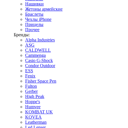
Нашивки
Жетоны армейские
Браслеты
Чехлы iPhone
Прицелы
Прочее
Бренды:
Alpha Industries
ASG
CALDWELL
Cammenga
Casio G-Shock
Condor Outdoor
ESS
Fenix
Fisher Space Pen
Fulton
Gerber
High Peak
Hoppe's
Humvee
KOMBAT UK
KOVEA
Leatherman
Led Lenser