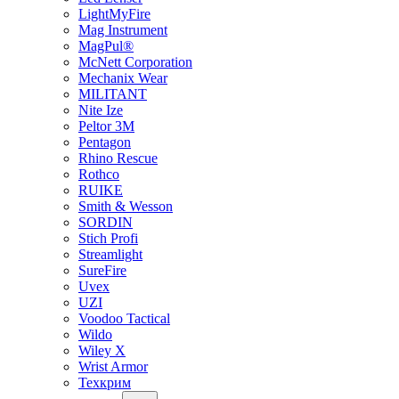
LightMyFire
Mag Instrument
MagPul®
McNett Corporation
Mechanix Wear
MILITANT
Nite Ize
Peltor 3M
Pentagon
Rhino Rescue
Rothco
RUIKE
Smith & Wesson
SORDIN
Stich Profi
Streamlight
SureFire
Uvex
UZI
Voodoo Tactical
Wildo
Wiley X
Wrist Armor
Техкрим