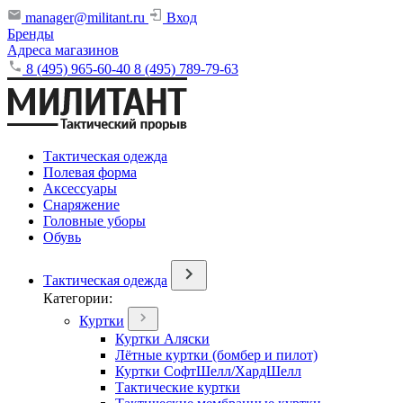
manager@militant.ru
Вход
Бренды
Адреса магазинов
8 (495) 965-60-40
8 (495) 789-79-63
Тактическая одежда
Полевая форма
Аксессуары
Снаряжение
Головные уборы
Обувь
Тактическая одежда
Категории:
Куртки
Куртки Аляски
Лётные куртки (бомбер и пилот)
Куртки СофтШелл/ХардШелл
Тактические куртки