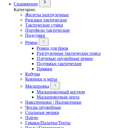
Снаряжение
Категории:
Жилеты разгрузочные
Рюкзаки тактические
Тактические сумки
Портфели тактические
Подсумки
Ремни
Ремни для брюк
Разгрузочные тактические пояса
Плечевые оружейные ремни
Подтяжки тактические
Пряжки
Кобуры
Коврики и маты
Маскировка
Маскировочный костюм
Маскировочная лента
Наколенники / Налокотники
Чехлы оружейные
Спальные мешки
Пончо
Гамаки/Палатки/Тенты
Чехлы/Гермомешки