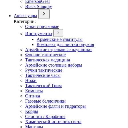
EmersonGear
Black Stingray
Аксессуары
Категории:
Очки стрелковые
Инструменты
Армейские мультитулы
Комплект для чистки оружия
Армейские стрелковые наушники
Фонари тактические
Тактическая медицина
Армейские столовые наборы
Ручки тактические
Тактические часы
Ножи
Тактический Грим
Компасы
Оптика
Газовые баллончики
Армейские фляги и гидраторы
Корды
Свистки / Карабины
Химический источник света
Мангалы