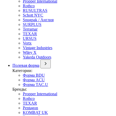
Propper International
Rothco
RUSULTRAS
Schott NYC
Snugpak / Англия
SURPLUS
Terramar
TEXAR
URSUS
Vertx
Vintage Industries
Wiley X
Yakeda Outdoors
Полевая форма
Категории:
Форма BDU
Форма ACU
Форма TAC.U
Бренды:
Propper International
Rothco
TEXAR
Pentagon
KOMBAT UK