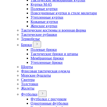
Тактические мембранные куртки
Куртки М-65
Полевые куртки
Повседневные куртки в стиле милитари
Утепленные куртки
Кожаные куртки
Женские куртки
Тактические костюмы и военная форма
Тактические рубашки
Термобелье
Брюки
Полевые брюки
Тактические брюки и штаны
Мембранные брюки
Утепленные брюки
Шорты
Флисовая тактическая одежда
Морские бушлаты
Свитера
Толстовки
Жилеты
Футболки
Футболки с рисунком
Однотонные футболки