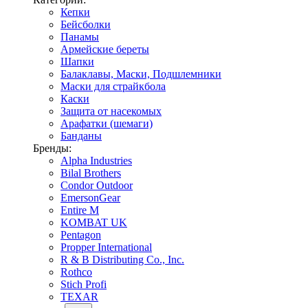
Кепки
Бейсболки
Панамы
Армейские береты
Шапки
Балаклавы, Маски, Подшлемники
Маски для страйкбола
Каски
Защита от насекомых
Арафатки (шемаги)
Банданы
Бренды:
Alpha Industries
Bilal Brothers
Condor Outdoor
EmersonGear
Entire M
KOMBAT UK
Pentagon
Propper International
R & B Distributing Co., Inc.
Rothco
Stich Profi
TEXAR