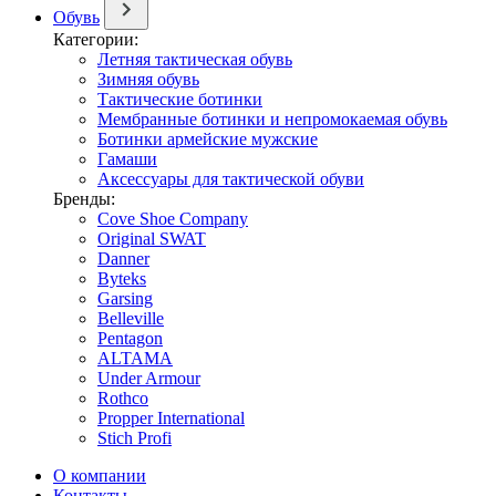
Обувь
Категории:
Летняя тактическая обувь
Зимняя обувь
Тактические ботинки
Мембранные ботинки и непромокаемая обувь
Ботинки армейские мужские
Гамаши
Аксессуары для тактической обуви
Бренды:
Cove Shoe Company
Original SWAT
Danner
Byteks
Garsing
Belleville
Pentagon
ALTAMA
Under Armour
Rothco
Propper International
Stich Profi
О компании
Контакты