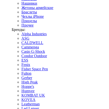
Нашивки
Жетоны армейские
Браслеты
Чехлы iPhone
Прицелы
Прочее
Бренды:
Alpha Industries
ASG
CALDWELL
Cammenga
Casio G-Shock
Condor Outdoor
ESS
Fenix
Fisher Space Pen
Fulton
Gerber
High Peak
Hoppe's
Humvee
KOMBAT UK
KOVEA
Leatherman
Led Lenser