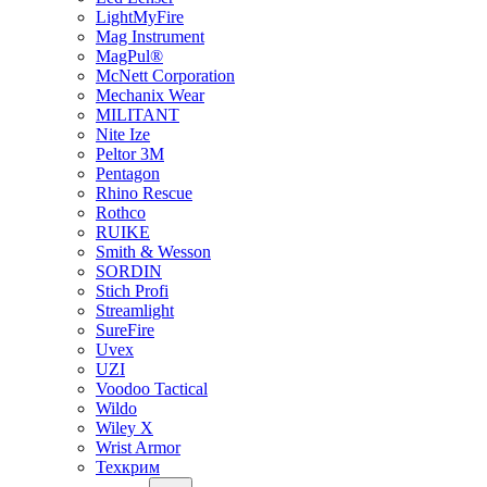
LightMyFire
Mag Instrument
MagPul®
McNett Corporation
Mechanix Wear
MILITANT
Nite Ize
Peltor 3M
Pentagon
Rhino Rescue
Rothco
RUIKE
Smith & Wesson
SORDIN
Stich Profi
Streamlight
SureFire
Uvex
UZI
Voodoo Tactical
Wildo
Wiley X
Wrist Armor
Техкрим