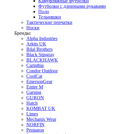
Камуфляжные футболки
Футболки с длинными рукавами
Поло
Тельняшки
Тактические перчатки
Носки
Бренды:
Alpha Industries
Arktis UK
Bilal Brothers
Black Stingray
BLACKHAWK
Carinthia
Condor Outdoor
CoolCat
EmersonGear
Entire M
Garsing
GURON
Hatch
KOMBAT UK
Limes
Mechanix Wear
NORFIN
Pentagon