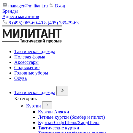
manager@militant.ru
Вход
Бренды
Адреса магазинов
8 (495) 965-60-40
8 (495) 789-79-63
Тактическая одежда
Полевая форма
Аксессуары
Снаряжение
Головные уборы
Обувь
Тактическая одежда
Категории:
Куртки
Куртки Аляски
Лётные куртки (бомбер и пилот)
Куртки СофтШелл/ХардШелл
Тактические куртки