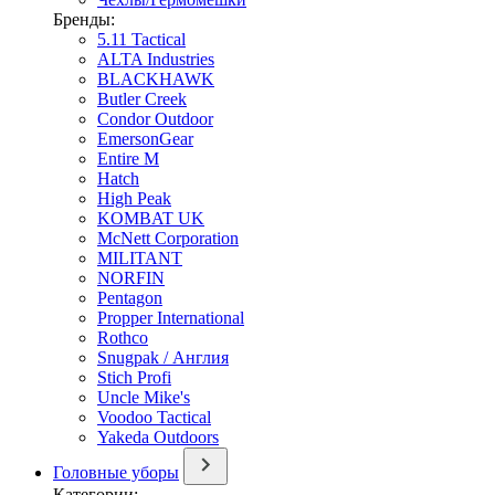
Бренды:
5.11 Tactical
ALTA Industries
BLACKHAWK
Butler Creek
Condor Outdoor
EmersonGear
Entire M
Hatch
High Peak
KOMBAT UK
McNett Corporation
MILITANT
NORFIN
Pentagon
Propper International
Rothco
Snugpak / Англия
Stich Profi
Uncle Mike's
Voodoo Tactical
Yakeda Outdoors
Головные уборы
Категории: