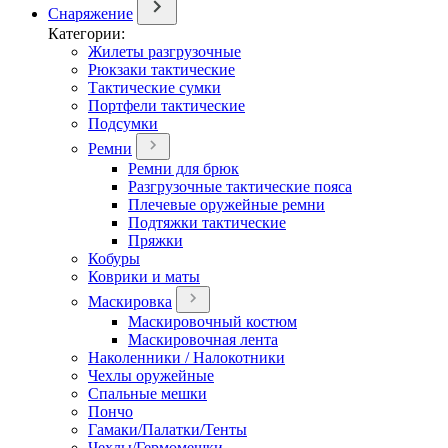
Снаряжение
Категории:
Жилеты разгрузочные
Рюкзаки тактические
Тактические сумки
Портфели тактические
Подсумки
Ремни
Ремни для брюк
Разгрузочные тактические пояса
Плечевые оружейные ремни
Подтяжки тактические
Пряжки
Кобуры
Коврики и маты
Маскировка
Маскировочный костюм
Маскировочная лента
Наколенники / Налокотники
Чехлы оружейные
Спальные мешки
Пончо
Гамаки/Палатки/Тенты
Чехлы/Гермомешки