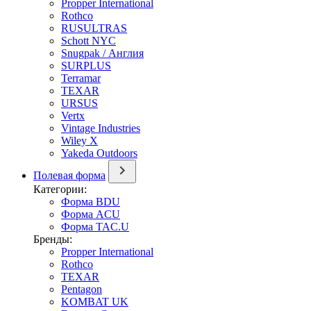
Propper International
Rothco
RUSULTRAS
Schott NYC
Snugpak / Англия
SURPLUS
Terramar
TEXAR
URSUS
Vertx
Vintage Industries
Wiley X
Yakeda Outdoors
Полевая форма
Категории:
Форма BDU
Форма ACU
Форма TAC.U
Бренды:
Propper International
Rothco
TEXAR
Pentagon
KOMBAT UK