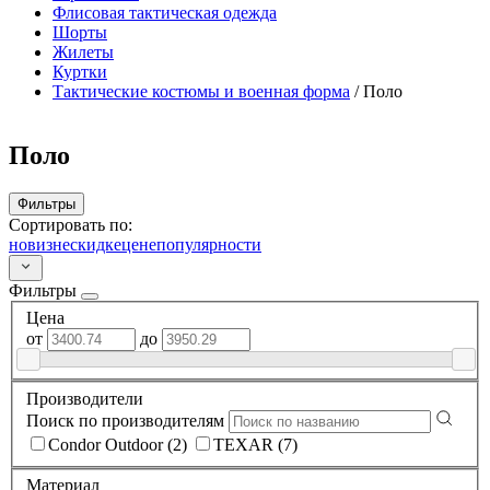
Флисовая тактическая одежда
Шорты
Жилеты
Куртки
Тактические костюмы и военная форма
/
Поло
Поло
Фильтры
Сортировать по:
новизне
скидке
цене
популярности
Фильтры
Цена
от
до
Производители
Поиск по производителям
Condor Outdoor (2)
TEXAR (7)
Материал