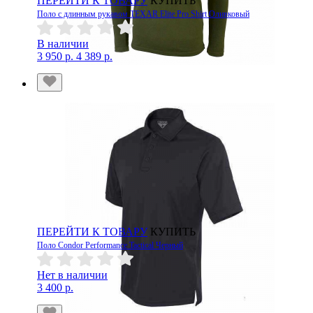
ПЕРЕЙТИ К ТОВАРУ
КУПИТЬ
Поло с длинным рукавом TEXAR Elite Pro Shirt Оливковый
В наличии
3 950 р.
4 389 р.
ПЕРЕЙТИ К ТОВАРУ
КУПИТЬ
Поло Condor Performance Tactical Черный
Нет в наличии
3 400 р.