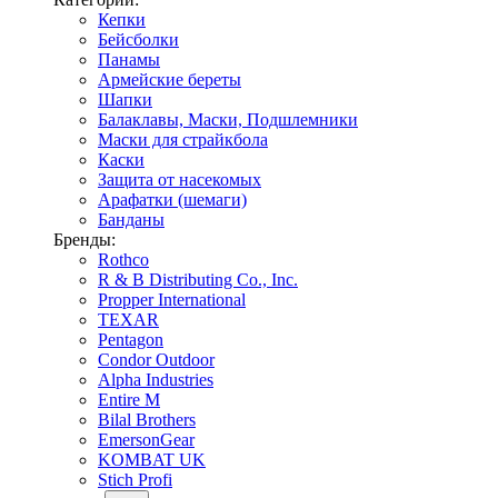
Кепки
Бейсболки
Панамы
Армейские береты
Шапки
Балаклавы, Маски, Подшлемники
Маски для страйкбола
Каски
Защита от насекомых
Арафатки (шемаги)
Банданы
Бренды:
Rothco
R & B Distributing Co., Inc.
Propper International
TEXAR
Pentagon
Condor Outdoor
Alpha Industries
Entire M
Bilal Brothers
EmersonGear
KOMBAT UK
Stich Profi