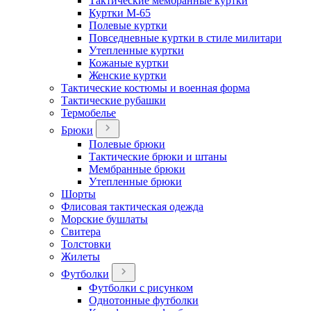
Тактические мембранные куртки
Куртки М-65
Полевые куртки
Повседневные куртки в стиле милитари
Утепленные куртки
Кожаные куртки
Женские куртки
Тактические костюмы и военная форма
Тактические рубашки
Термобелье
Брюки
Полевые брюки
Тактические брюки и штаны
Мембранные брюки
Утепленные брюки
Шорты
Флисовая тактическая одежда
Морские бушлаты
Свитера
Толстовки
Жилеты
Футболки
Футболки с рисунком
Однотонные футболки