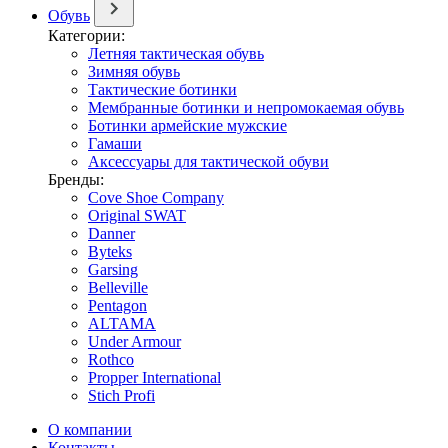
Обувь
Категории:
Летняя тактическая обувь
Зимняя обувь
Тактические ботинки
Мембранные ботинки и непромокаемая обувь
Ботинки армейские мужские
Гамаши
Аксессуары для тактической обуви
Бренды:
Cove Shoe Company
Original SWAT
Danner
Byteks
Garsing
Belleville
Pentagon
ALTAMA
Under Armour
Rothco
Propper International
Stich Profi
О компании
Контакты