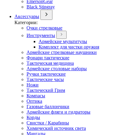
EmersonGear
Black Stingray
Аксессуары
Категории:
Очки стрелковые
Инструменты
Армейские мультитулы
Комплект для чистки оружия
Армейские стрелковые наушники
Фонари тактические
Тактическая медицина
Армейские столовые наборы
Ручки тактические
Тактические часы
Ножи
Тактический Грим
Компасы
Оптика
Газовые баллончики
Армейские фляги и гидраторы
Корды
Свистки / Карабины
Химический источник света
Мангалы