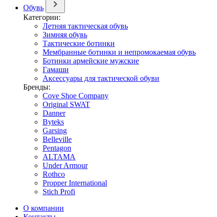
Обувь
Категории:
Летняя тактическая обувь
Зимняя обувь
Тактические ботинки
Мембранные ботинки и непромокаемая обувь
Ботинки армейские мужские
Гамаши
Аксессуары для тактической обуви
Бренды:
Cove Shoe Company
Original SWAT
Danner
Byteks
Garsing
Belleville
Pentagon
ALTAMA
Under Armour
Rothco
Propper International
Stich Profi
О компании
Контакты