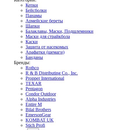
Кепки
Бейсболки
Панамы
Армейские береты
Шапки
Балаклавы, Маски, Подшлемники
Маски для страйкбола
Каски
Защита от насекомых
Арафатки (шемаги)
Банданы
Бренды:
Rothco
R & B Distributing Co., Inc.
Propper International
TEXAR
Pentagon
Condor Outdoor
Alpha Industries
Entire M
Bilal Brothers
EmersonGear
KOMBAT UK
Stich Profi