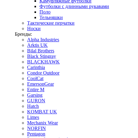
Камуфляжные футболки
Футболки с длинными рукавами
Поло
Тельняшки
Тактические перчатки
Носки
Бренды:
Alpha Industries
Arktis UK
Bilal Brothers
Black Stingray
BLACKHAWK
Carinthia
Condor Outdoor
CoolCat
EmersonGear
Entire M
Garsing
GURON
Hatch
KOMBAT UK
Limes
Mechanix Wear
NORFIN
Pentagon