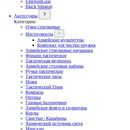
EmersonGear
Black Stingray
Аксессуары
Категории:
Очки стрелковые
Инструменты
Армейские мультитулы
Комплект для чистки оружия
Армейские стрелковые наушники
Фонари тактические
Тактическая медицина
Армейские столовые наборы
Ручки тактические
Тактические часы
Ножи
Тактический Грим
Компасы
Оптика
Газовые баллончики
Армейские фляги и гидраторы
Корды
Свистки / Карабины
Химический источник света
Мангалы