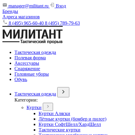
manager@militant.ru
Вход
Бренды
Адреса магазинов
8 (495) 965-60-40
8 (495) 789-79-63
Тактическая одежда
Полевая форма
Аксессуары
Снаряжение
Головные уборы
Обувь
Тактическая одежда
Категории:
Куртки
Куртки Аляски
Лётные куртки (бомбер и пилот)
Куртки СофтШелл/ХардШелл
Тактические куртки