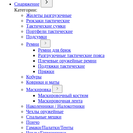
Снаряжение
Категории:
Жилеты разгрузочные
Рюкзаки тактические
Тактические сумки
Портфели тактические
Подсумки
Ремни
Ремни для брюк
Разгрузочные тактические пояса
Плечевые оружейные ремни
Подтяжки тактические
Пряжки
Кобуры
Коврики и маты
Маскировка
Маскировочный костюм
Маскировочная лента
Наколенники / Налокотники
Чехлы оружейные
Спальные мешки
Пончо
Гамаки/Палатки/Тенты
Чехлы/Гермомешки