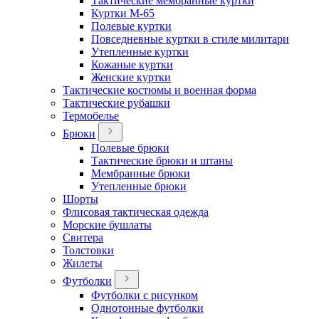
Тактические мембранные куртки
Куртки М-65
Полевые куртки
Повседневные куртки в стиле милитари
Утепленные куртки
Кожаные куртки
Женские куртки
Тактические костюмы и военная форма
Тактические рубашки
Термобелье
Брюки
Полевые брюки
Тактические брюки и штаны
Мембранные брюки
Утепленные брюки
Шорты
Флисовая тактическая одежда
Морские бушлаты
Свитера
Толстовки
Жилеты
Футболки
Футболки с рисунком
Однотонные футболки