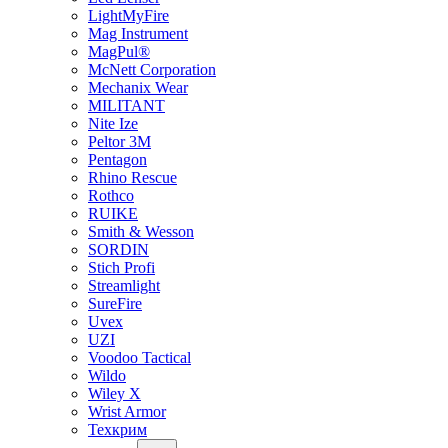
LightMyFire
Mag Instrument
MagPul®
McNett Corporation
Mechanix Wear
MILITANT
Nite Ize
Peltor 3M
Pentagon
Rhino Rescue
Rothco
RUIKE
Smith & Wesson
SORDIN
Stich Profi
Streamlight
SureFire
Uvex
UZI
Voodoo Tactical
Wildo
Wiley X
Wrist Armor
Техкрим