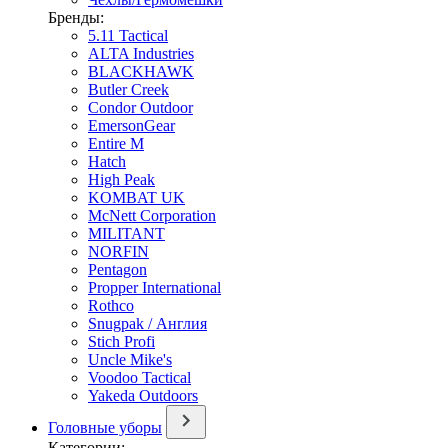
Бренды:
5.11 Tactical
ALTA Industries
BLACKHAWK
Butler Creek
Condor Outdoor
EmersonGear
Entire M
Hatch
High Peak
KOMBAT UK
McNett Corporation
MILITANT
NORFIN
Pentagon
Propper International
Rothco
Snugpak / Англия
Stich Profi
Uncle Mike's
Voodoo Tactical
Yakeda Outdoors
Головные уборы
Категории: