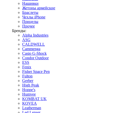
Нашивки
Жетоны армейские
Браслеты
Чехлы iPhone
Прицелы
Прочее
Бренды:
Alpha Industries
ASG
CALDWELL
Cammenga
Casio G-Shock
Condor Outdoor
ESS
Fenix
Fisher Space Pen
Fulton
Gerber
High Peak
Hoppe's
Humvee
KOMBAT UK
KOVEA
Leatherman
Led Lenser