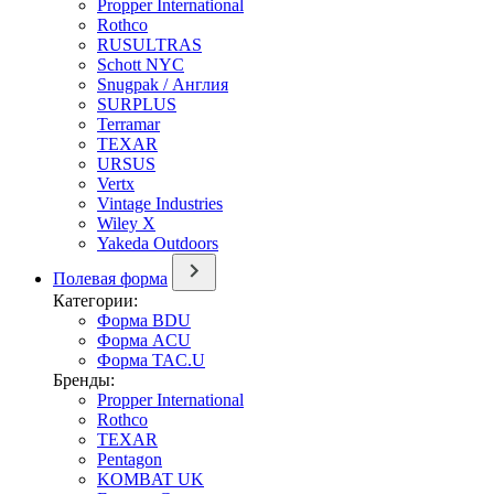
Propper International
Rothco
RUSULTRAS
Schott NYC
Snugpak / Англия
SURPLUS
Terramar
TEXAR
URSUS
Vertx
Vintage Industries
Wiley X
Yakeda Outdoors
Полевая форма
Категории:
Форма BDU
Форма ACU
Форма TAC.U
Бренды:
Propper International
Rothco
TEXAR
Pentagon
KOMBAT UK