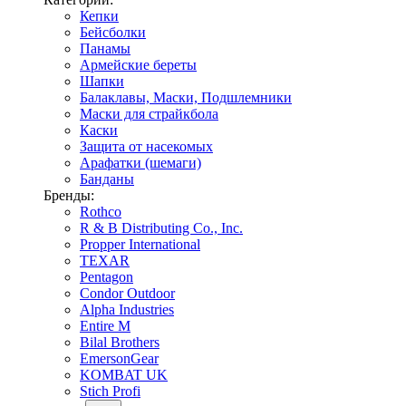
Кепки
Бейсболки
Панамы
Армейские береты
Шапки
Балаклавы, Маски, Подшлемники
Маски для страйкбола
Каски
Защита от насекомых
Арафатки (шемаги)
Банданы
Бренды:
Rothco
R & B Distributing Co., Inc.
Propper International
TEXAR
Pentagon
Condor Outdoor
Alpha Industries
Entire M
Bilal Brothers
EmersonGear
KOMBAT UK
Stich Profi