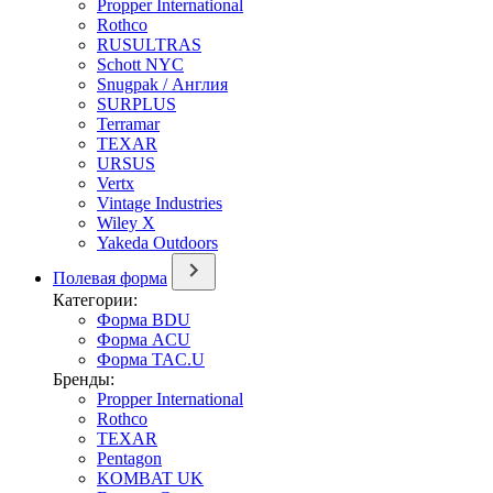
Propper International
Rothco
RUSULTRAS
Schott NYC
Snugpak / Англия
SURPLUS
Terramar
TEXAR
URSUS
Vertx
Vintage Industries
Wiley X
Yakeda Outdoors
Полевая форма
Категории:
Форма BDU
Форма ACU
Форма TAC.U
Бренды:
Propper International
Rothco
TEXAR
Pentagon
KOMBAT UK