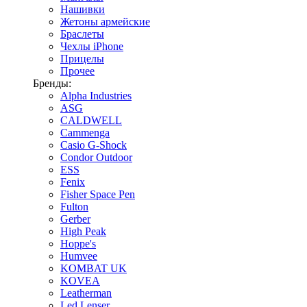
Нашивки
Жетоны армейские
Браслеты
Чехлы iPhone
Прицелы
Прочее
Бренды:
Alpha Industries
ASG
CALDWELL
Cammenga
Casio G-Shock
Condor Outdoor
ESS
Fenix
Fisher Space Pen
Fulton
Gerber
High Peak
Hoppe's
Humvee
KOMBAT UK
KOVEA
Leatherman
Led Lenser