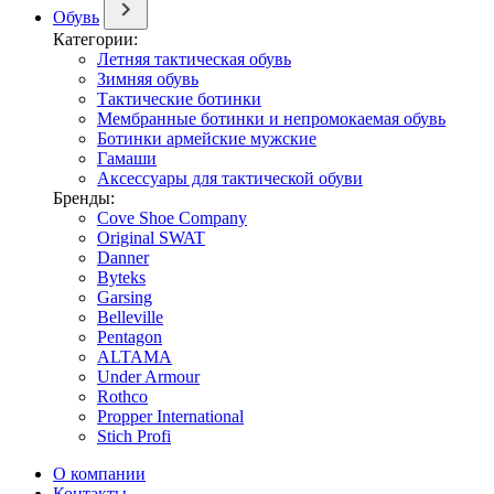
Обувь
Категории:
Летняя тактическая обувь
Зимняя обувь
Тактические ботинки
Мембранные ботинки и непромокаемая обувь
Ботинки армейские мужские
Гамаши
Аксессуары для тактической обуви
Бренды:
Cove Shoe Company
Original SWAT
Danner
Byteks
Garsing
Belleville
Pentagon
ALTAMA
Under Armour
Rothco
Propper International
Stich Profi
О компании
Контакты