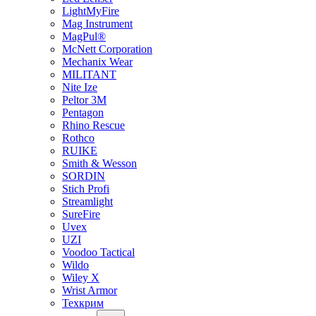
LightMyFire
Mag Instrument
MagPul®
McNett Corporation
Mechanix Wear
MILITANT
Nite Ize
Peltor 3M
Pentagon
Rhino Rescue
Rothco
RUIKE
Smith & Wesson
SORDIN
Stich Profi
Streamlight
SureFire
Uvex
UZI
Voodoo Tactical
Wildo
Wiley X
Wrist Armor
Техкрим