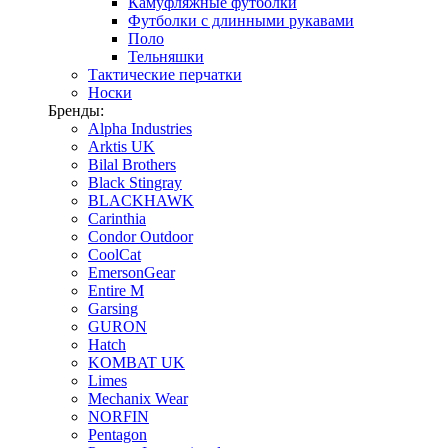
Камуфляжные футболки
Футболки с длинными рукавами
Поло
Тельняшки
Тактические перчатки
Носки
Бренды:
Alpha Industries
Arktis UK
Bilal Brothers
Black Stingray
BLACKHAWK
Carinthia
Condor Outdoor
CoolCat
EmersonGear
Entire M
Garsing
GURON
Hatch
KOMBAT UK
Limes
Mechanix Wear
NORFIN
Pentagon