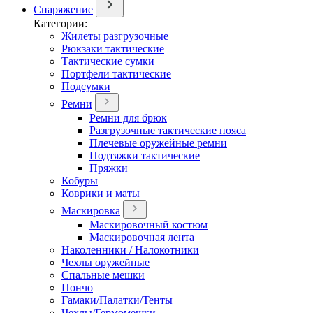
Снаряжение
Категории:
Жилеты разгрузочные
Рюкзаки тактические
Тактические сумки
Портфели тактические
Подсумки
Ремни
Ремни для брюк
Разгрузочные тактические пояса
Плечевые оружейные ремни
Подтяжки тактические
Пряжки
Кобуры
Коврики и маты
Маскировка
Маскировочный костюм
Маскировочная лента
Наколенники / Налокотники
Чехлы оружейные
Спальные мешки
Пончо
Гамаки/Палатки/Тенты
Чехлы/Гермомешки