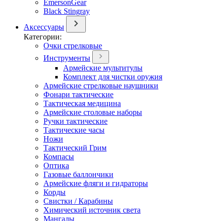
EmersonGear
Black Stingray
Аксессуары
Категории:
Очки стрелковые
Инструменты
Армейские мультитулы
Комплект для чистки оружия
Армейские стрелковые наушники
Фонари тактические
Тактическая медицина
Армейские столовые наборы
Ручки тактические
Тактические часы
Ножи
Тактический Грим
Компасы
Оптика
Газовые баллончики
Армейские фляги и гидраторы
Корды
Свистки / Карабины
Химический источник света
Мангалы