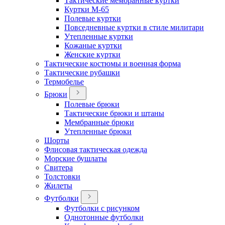
Тактические мембранные куртки
Куртки М-65
Полевые куртки
Повседневные куртки в стиле милитари
Утепленные куртки
Кожаные куртки
Женские куртки
Тактические костюмы и военная форма
Тактические рубашки
Термобелье
Брюки
Полевые брюки
Тактические брюки и штаны
Мембранные брюки
Утепленные брюки
Шорты
Флисовая тактическая одежда
Морские бушлаты
Свитера
Толстовки
Жилеты
Футболки
Футболки с рисунком
Однотонные футболки