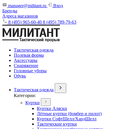
manager@militant.ru
Вход
Бренды
Адреса магазинов
8 (495) 965-60-40
8 (495) 789-79-63
Тактическая одежда
Полевая форма
Аксессуары
Снаряжение
Головные уборы
Обувь
Тактическая одежда
Категории:
Куртки
Куртки Аляски
Лётные куртки (бомбер и пилот)
Куртки СофтШелл/ХардШелл
Тактические куртки