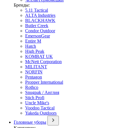
Бренды:
5.11 Tactical
ALTA Industries
BLACKHAWK
Butler Creek
Condor Outdoor
EmersonGear
Entire M
Hatch
High Peak
KOMBAT UK
McNett Corporation
MILITANT
NORFIN
Pentagon
Propper International
Rothco
Snugpak / Англия
Stich Profi
Uncle Mike's
Voodoo Tactical
Yakeda Outdoors
Головные уборы
Категории: