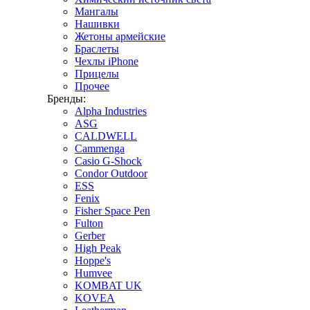
Мангалы
Нашивки
Жетоны армейские
Браслеты
Чехлы iPhone
Прицелы
Прочее
Бренды:
Alpha Industries
ASG
CALDWELL
Cammenga
Casio G-Shock
Condor Outdoor
ESS
Fenix
Fisher Space Pen
Fulton
Gerber
High Peak
Hoppe's
Humvee
KOMBAT UK
KOVEA