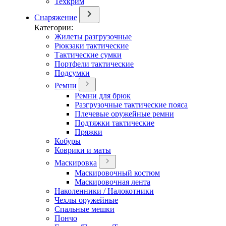
Техкрим
Снаряжение
Категории:
Жилеты разгрузочные
Рюкзаки тактические
Тактические сумки
Портфели тактические
Подсумки
Ремни
Ремни для брюк
Разгрузочные тактические пояса
Плечевые оружейные ремни
Подтяжки тактические
Пряжки
Кобуры
Коврики и маты
Маскировка
Маскировочный костюм
Маскировочная лента
Наколенники / Налокотники
Чехлы оружейные
Спальные мешки
Пончо