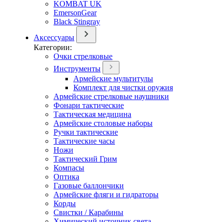
KOMBAT UK
EmersonGear
Black Stingray
Аксессуары
Категории:
Очки стрелковые
Инструменты
Армейские мультитулы
Комплект для чистки оружия
Армейские стрелковые наушники
Фонари тактические
Тактическая медицина
Армейские столовые наборы
Ручки тактические
Тактические часы
Ножи
Тактический Грим
Компасы
Оптика
Газовые баллончики
Армейские фляги и гидраторы
Корды
Свистки / Карабины
Химический источник света