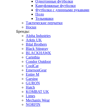
Однотонные футболки
Камуфляжные футболки
Футболки с длинными рукавами
Поло
Тельняшки
Тактические перчатки
Носки
Бренды:
Alpha Industries
Arktis UK
Bilal Brothers
Black Stingray
BLACKHAWK
Carinthia
Condor Outdoor
CoolCat
EmersonGear
Entire M
Garsing
GURON
Hatch
KOMBAT UK
Limes
Mechanix Wear
NORFIN