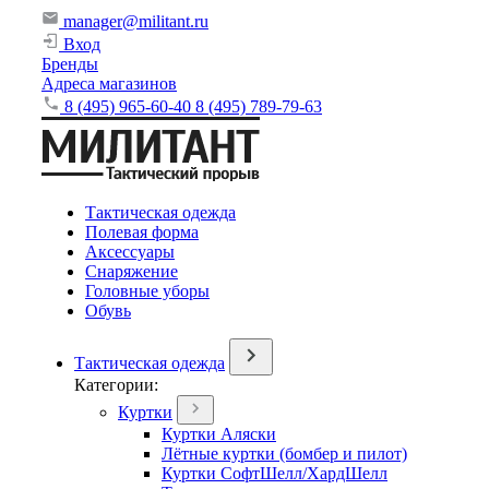
manager@militant.ru
Вход
Бренды
Адреса магазинов
8 (495) 965-60-40
8 (495) 789-79-63
Тактическая одежда
Полевая форма
Аксессуары
Снаряжение
Головные уборы
Обувь
Тактическая одежда
Категории:
Куртки
Куртки Аляски
Лётные куртки (бомбер и пилот)
Куртки СофтШелл/ХардШелл