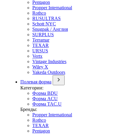
Pentagon
Propper International
Rothco
RUSULTRAS
Schott NYC
Snugpak / Англия
SURPLUS
Terramar
TEXAR
URSUS
Vertx
Vintage Industries
Wiley X
Yakeda Outdoors
Полевая форма
Категории:
Форма BDU
Форма ACU
Форма TAC.U
Бренды:
Propper International
Rothco
TEXAR
Pentagon