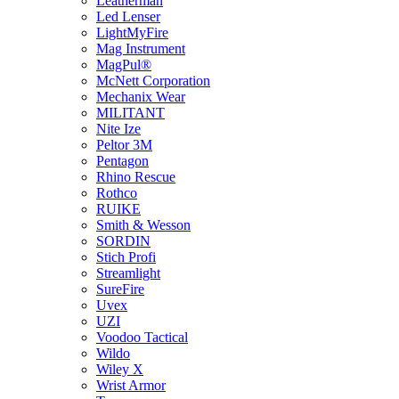
Leatherman
Led Lenser
LightMyFire
Mag Instrument
MagPul®
McNett Corporation
Mechanix Wear
MILITANT
Nite Ize
Peltor 3M
Pentagon
Rhino Rescue
Rothco
RUIKE
Smith & Wesson
SORDIN
Stich Profi
Streamlight
SureFire
Uvex
UZI
Voodoo Tactical
Wildo
Wiley X
Wrist Armor