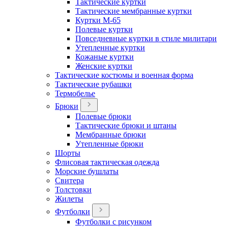
Тактические куртки
Тактические мембранные куртки
Куртки М-65
Полевые куртки
Повседневные куртки в стиле милитари
Утепленные куртки
Кожаные куртки
Женские куртки
Тактические костюмы и военная форма
Тактические рубашки
Термобелье
Брюки
Полевые брюки
Тактические брюки и штаны
Мембранные брюки
Утепленные брюки
Шорты
Флисовая тактическая одежда
Морские бушлаты
Свитера
Толстовки
Жилеты
Футболки
Футболки с рисунком