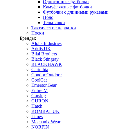
Однотонные футболки
Камуфляжные футболки
Футболки с длинными рукавами
Поло
Тельняшки
Тактические перчатки
Носки
Бренды:
Alpha Industries
Arktis UK
Bilal Brothers
Black Stingray
BLACKHAWK
Carinthia
Condor Outdoor
CoolCat
EmersonGear
Entire M
Garsing
GURON
Hatch
KOMBAT UK
Limes
Mechanix Wear
NORFIN