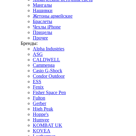
Мангалы
Нашивки
Жетоны армейские
Браслеты
Чехлы iPhone
Прицелы
Прочее
Бренды:
Alpha Industries
ASG
CALDWELL
Cammenga
Casio G-Shock
Condor Outdoor
ESS
Fenix
Fisher Space Pen
Fulton
Gerber
High Peak
Hoppe's
Humvee
KOMBAT UK
KOVEA