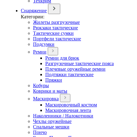
Техкрим
Снаряжение
Категории:
Жилеты разгрузочные
Рюкзаки тактические
Тактические сумки
Портфели тактические
Подсумки
Ремни
Ремни для брюк
Разгрузочные тактические пояса
Плечевые оружейные ремни
Подтяжки тактические
Пряжки
Кобуры
Коврики и маты
Маскировка
Маскировочный костюм
Маскировочная лента
Наколенники / Налокотники
Чехлы оружейные
Спальные мешки
Пончо