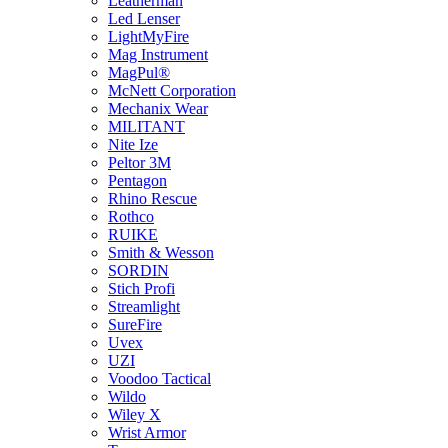
Leatherman
Led Lenser
LightMyFire
Mag Instrument
MagPul®
McNett Corporation
Mechanix Wear
MILITANT
Nite Ize
Peltor 3M
Pentagon
Rhino Rescue
Rothco
RUIKE
Smith & Wesson
SORDIN
Stich Profi
Streamlight
SureFire
Uvex
UZI
Voodoo Tactical
Wildo
Wiley X
Wrist Armor