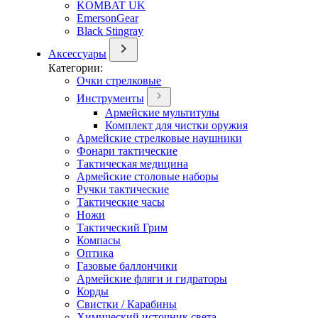
KOMBAT UK
EmersonGear
Black Stingray
Аксессуары
Категории:
Очки стрелковые
Инструменты
Армейские мультитулы
Комплект для чистки оружия
Армейские стрелковые наушники
Фонари тактические
Тактическая медицина
Армейские столовые наборы
Ручки тактические
Тактические часы
Ножи
Тактический Грим
Компасы
Оптика
Газовые баллончики
Армейские фляги и гидраторы
Корды
Свистки / Карабины
Химический источник света