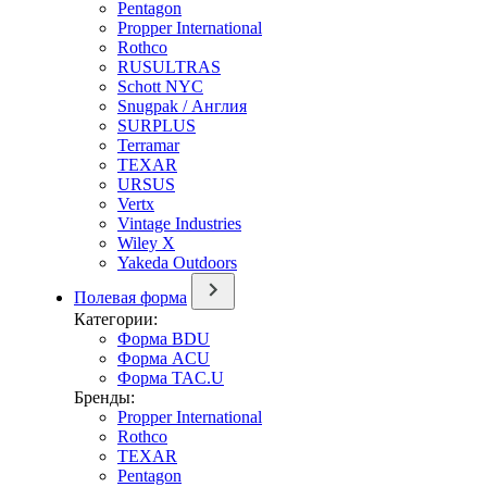
Pentagon
Propper International
Rothco
RUSULTRAS
Schott NYC
Snugpak / Англия
SURPLUS
Terramar
TEXAR
URSUS
Vertx
Vintage Industries
Wiley X
Yakeda Outdoors
Полевая форма
Категории:
Форма BDU
Форма ACU
Форма TAC.U
Бренды:
Propper International
Rothco
TEXAR
Pentagon