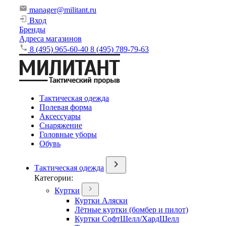
manager@militant.ru
Вход
Бренды
Адреса магазинов
8 (495) 965-60-40
8 (495) 789-79-63
Тактическая одежда
Полевая форма
Аксессуары
Снаряжение
Головные уборы
Обувь
Тактическая одежда
Категории:
Куртки
Куртки Аляски
Лётные куртки (бомбер и пилот)
Куртки СофтШелл/ХардШелл