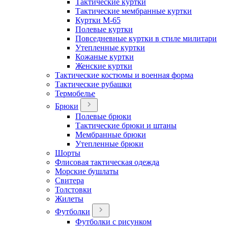
Тактические куртки
Тактические мембранные куртки
Куртки М-65
Полевые куртки
Повседневные куртки в стиле милитари
Утепленные куртки
Кожаные куртки
Женские куртки
Тактические костюмы и военная форма
Тактические рубашки
Термобелье
Брюки
Полевые брюки
Тактические брюки и штаны
Мембранные брюки
Утепленные брюки
Шорты
Флисовая тактическая одежда
Морские бушлаты
Свитера
Толстовки
Жилеты
Футболки
Футболки с рисунком