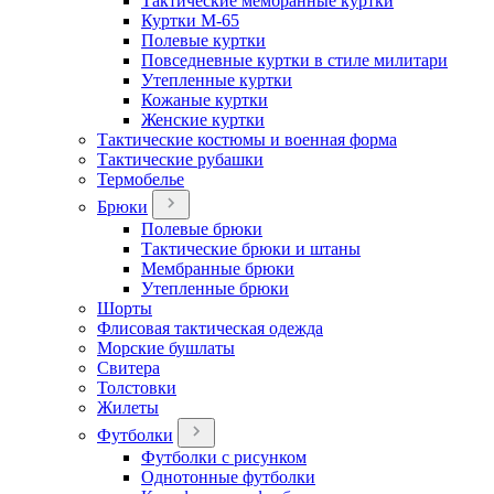
Тактические мембранные куртки
Куртки М-65
Полевые куртки
Повседневные куртки в стиле милитари
Утепленные куртки
Кожаные куртки
Женские куртки
Тактические костюмы и военная форма
Тактические рубашки
Термобелье
Брюки
Полевые брюки
Тактические брюки и штаны
Мембранные брюки
Утепленные брюки
Шорты
Флисовая тактическая одежда
Морские бушлаты
Свитера
Толстовки
Жилеты
Футболки
Футболки с рисунком
Однотонные футболки