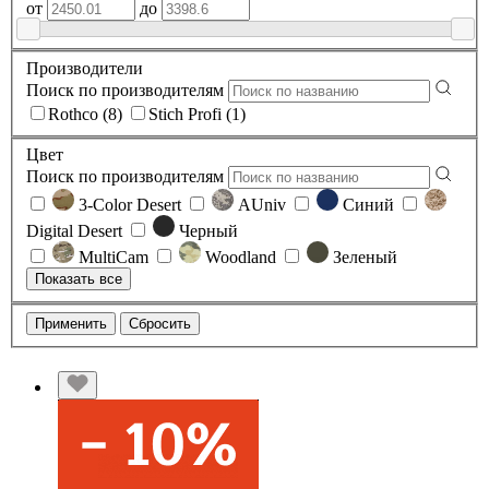
от
до
Производители
Поиск по производителям
Rothco (8)
Stich Profi (1)
Цвет
Поиск по производителям
3-Color Desert
AUniv
Синий
Digital Desert
Черный
MultiCam
Woodland
Зеленый
Показать все
Применить
Сбросить