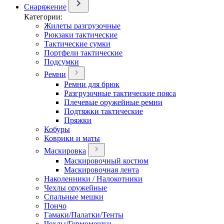
Снаряжение
Категории:
Жилеты разгрузочные
Рюкзаки тактические
Тактические сумки
Портфели тактические
Подсумки
Ремни
Ремни для брюк
Разгрузочные тактические пояса
Плечевые оружейные ремни
Подтяжки тактические
Пряжки
Кобуры
Коврики и маты
Маскировка
Маскировочный костюм
Маскировочная лента
Наколенники / Налокотники
Чехлы оружейные
Спальные мешки
Пончо
Гамаки/Палатки/Тенты
Чехлы/Гермомешки