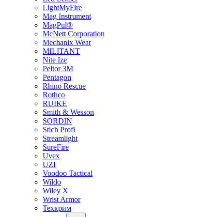
LightMyFire
Mag Instrument
MagPul®
McNett Corporation
Mechanix Wear
MILITANT
Nite Ize
Peltor 3M
Pentagon
Rhino Rescue
Rothco
RUIKE
Smith & Wesson
SORDIN
Stich Profi
Streamlight
SureFire
Uvex
UZI
Voodoo Tactical
Wildo
Wiley X
Wrist Armor
Техкрим