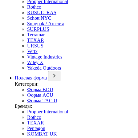
Propper International
Rothco
RUSULTRAS
Schott NYC
Snugpak / Англия
SURPLUS
Terramar
TEXAR
URSUS
Vertx
Vintage Industries
Wiley X
Yakeda Outdoors
Полевая форма
Категории:
Форма BDU
Форма ACU
Форма TAC.U
Бренды:
Propper International
Rothco
TEXAR
Pentagon
KOMBAT UK