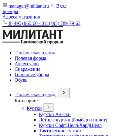
manager@militant.ru
Вход
Бренды
Адреса магазинов
8 (495) 965-60-40
8 (495) 789-79-63
Тактическая одежда
Полевая форма
Аксессуары
Снаряжение
Головные уборы
Обувь
Тактическая одежда
Категории:
Куртки
Куртки Аляски
Лётные куртки (бомбер и пилот)
Куртки СофтШелл/ХардШелл
Тактические куртки