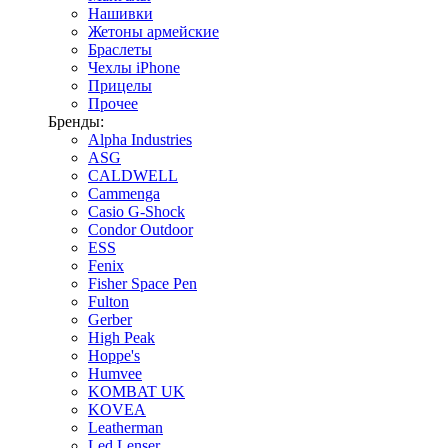
Нашивки
Жетоны армейские
Браслеты
Чехлы iPhone
Прицелы
Прочее
Бренды:
Alpha Industries
ASG
CALDWELL
Cammenga
Casio G-Shock
Condor Outdoor
ESS
Fenix
Fisher Space Pen
Fulton
Gerber
High Peak
Hoppe's
Humvee
KOMBAT UK
KOVEA
Leatherman
Led Lenser