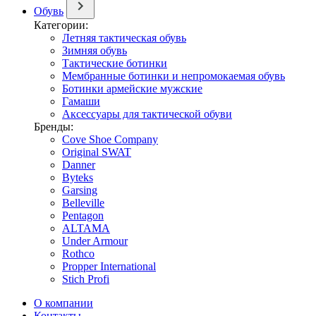
Обувь
Категории:
Летняя тактическая обувь
Зимняя обувь
Тактические ботинки
Мембранные ботинки и непромокаемая обувь
Ботинки армейские мужские
Гамаши
Аксессуары для тактической обуви
Бренды:
Cove Shoe Company
Original SWAT
Danner
Byteks
Garsing
Belleville
Pentagon
ALTAMA
Under Armour
Rothco
Propper International
Stich Profi
О компании
Контакты