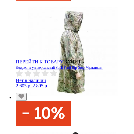
ПЕРЕЙТИ К ТОВАРУ
КУПИТЬ
Дождевик универсальный Stich Profi Rip-Stop Мультикам
Нет в наличии
2 605 р.
2 895 р.