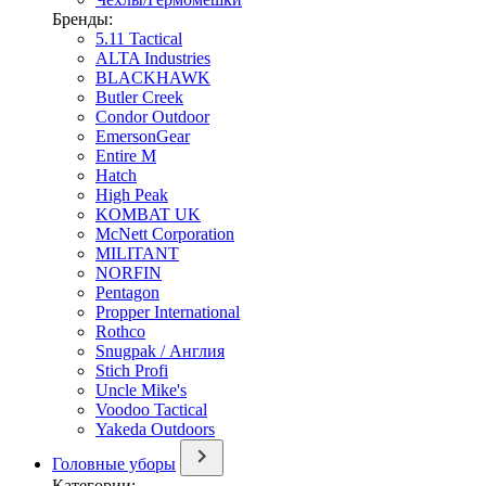
Бренды:
5.11 Tactical
ALTA Industries
BLACKHAWK
Butler Creek
Condor Outdoor
EmersonGear
Entire M
Hatch
High Peak
KOMBAT UK
McNett Corporation
MILITANT
NORFIN
Pentagon
Propper International
Rothco
Snugpak / Англия
Stich Profi
Uncle Mike's
Voodoo Tactical
Yakeda Outdoors
Головные уборы
Категории: