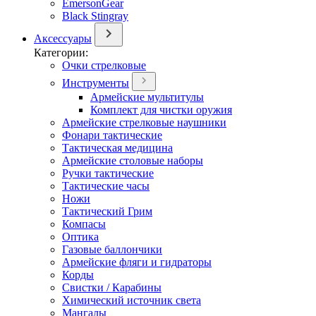
EmersonGear
Black Stingray
Аксессуары
Категории:
Очки стрелковые
Инструменты
Армейские мультитулы
Комплект для чистки оружия
Армейские стрелковые наушники
Фонари тактические
Тактическая медицина
Армейские столовые наборы
Ручки тактические
Тактические часы
Ножи
Тактический Грим
Компасы
Оптика
Газовые баллончики
Армейские фляги и гидраторы
Корды
Свистки / Карабины
Химический источник света
Мангалы