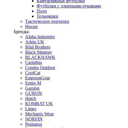
Камуфляжные футболки
Футболки с длинными рукавами
Поло
Тельняшки
Тактические перчатки
Носки
Бренды:
Alpha Industries
Arktis UK
Bilal Brothers
Black Stingray
BLACKHAWK
Carinthia
Condor Outdoor
CoolCat
EmersonGear
Entire M
Garsing
GURON
Hatch
KOMBAT UK
Limes
Mechanix Wear
NORFIN
Pentagon