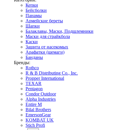
Кепки
Бейсболки
Панамы
Армейские береты
Шапки
Балаклавы, Маски, Подшлемники
Маски для страйкбола
Каски
Защита от насекомых
Арафатки (шемаги)
Банданы
Бренды:
Rothco
R & B Distributing Co., Inc.
Propper International
TEXAR
Pentagon
Condor Outdoor
Alpha Industries
Entire M
Bilal Brothers
EmersonGear
KOMBAT UK
Stich Profi