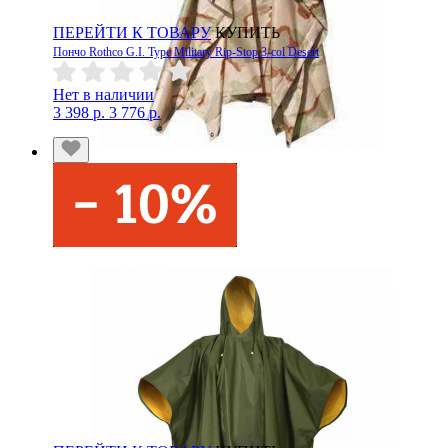
ПЕРЕЙТИ К ТОВАРУ
КУПИТЬ
Пончо Rothco G.I. Type Military Rip-Stop 3-col Desert
Нет в наличии
3 398 р.
3 776 р.