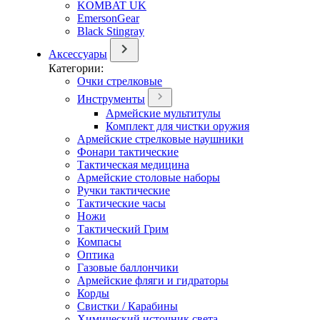
KOMBAT UK
EmersonGear
Black Stingray
Аксессуары
Категории:
Очки стрелковые
Инструменты
Армейские мультитулы
Комплект для чистки оружия
Армейские стрелковые наушники
Фонари тактические
Тактическая медицина
Армейские столовые наборы
Ручки тактические
Тактические часы
Ножи
Тактический Грим
Компасы
Оптика
Газовые баллончики
Армейские фляги и гидраторы
Корды
Свистки / Карабины
Химический источник света