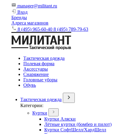
manager@militant.ru
Вход
Бренды
Адреса магазинов
8 (495) 965-60-40
8 (495) 789-79-63
Тактическая одежда
Полевая форма
Аксессуары
Снаряжение
Головные уборы
Обувь
Тактическая одежда
Категории:
Куртки
Куртки Аляски
Лётные куртки (бомбер и пилот)
Куртки СофтШелл/ХардШелл