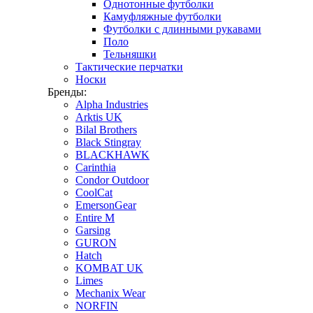
Однотонные футболки
Камуфляжные футболки
Футболки с длинными рукавами
Поло
Тельняшки
Тактические перчатки
Носки
Бренды:
Alpha Industries
Arktis UK
Bilal Brothers
Black Stingray
BLACKHAWK
Carinthia
Condor Outdoor
CoolCat
EmersonGear
Entire M
Garsing
GURON
Hatch
KOMBAT UK
Limes
Mechanix Wear
NORFIN