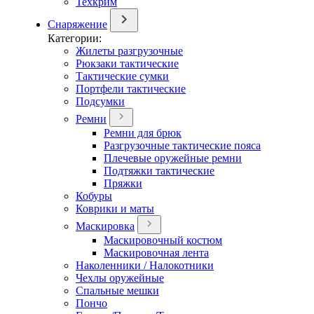
Техкрим
Снаряжение
Категории:
Жилеты разгрузочные
Рюкзаки тактические
Тактические сумки
Портфели тактические
Подсумки
Ремни
Ремни для брюк
Разгрузочные тактические пояса
Плечевые оружейные ремни
Подтяжки тактические
Пряжки
Кобуры
Коврики и маты
Маскировка
Маскировочный костюм
Маскировочная лента
Наколенники / Налокотники
Чехлы оружейные
Спальные мешки
Пончо