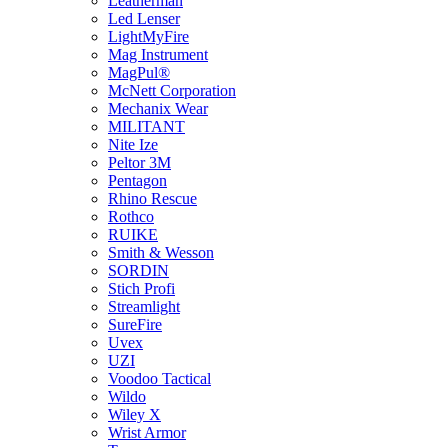
Leatherman
Led Lenser
LightMyFire
Mag Instrument
MagPul®
McNett Corporation
Mechanix Wear
MILITANT
Nite Ize
Peltor 3M
Pentagon
Rhino Rescue
Rothco
RUIKE
Smith & Wesson
SORDIN
Stich Profi
Streamlight
SureFire
Uvex
UZI
Voodoo Tactical
Wildo
Wiley X
Wrist Armor