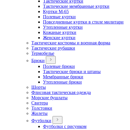
Тактические куртки
Тактические мембранные куртки
Куртки М-65
Полевые куртки
Повседневные куртки в стиле милитари
Утепленные куртки
Кожаные куртки
Женские куртки
Тактические костюмы и военная форма
Тактические рубашки
Термобелье
Брюки
Полевые брюки
Тактические брюки и штаны
Мембранные брюки
Утепленные брюки
Шорты
Флисовая тактическая одежда
Морские бушлаты
Свитера
Толстовки
Жилеты
Футболки
Футболки с рисунком