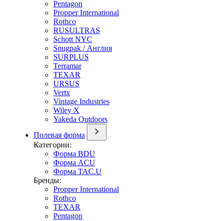
Pentagon
Propper International
Rothco
RUSULTRAS
Schott NYC
Snugpak / Англия
SURPLUS
Terramar
TEXAR
URSUS
Vertx
Vintage Industries
Wiley X
Yakeda Outdoors
Полевая форма
Категории:
Форма BDU
Форма ACU
Форма TAC.U
Бренды:
Propper International
Rothco
TEXAR
Pentagon