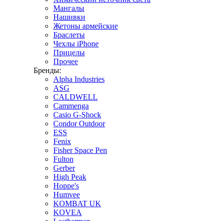
Мангалы
Нашивки
Жетоны армейские
Браслеты
Чехлы iPhone
Прицелы
Прочее
Бренды:
Alpha Industries
ASG
CALDWELL
Cammenga
Casio G-Shock
Condor Outdoor
ESS
Fenix
Fisher Space Pen
Fulton
Gerber
High Peak
Hoppe's
Humvee
KOMBAT UK
KOVEA