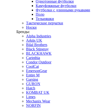
Однотонные футболки
Камуфляжные футболки
Футболки с длинными рукавами
Поло
Тельняшки
Тактические перчатки
Носки
Бренды:
Alpha Industries
Arktis UK
Bilal Brothers
Black Stingray
BLACKHAWK
Carinthia
Condor Outdoor
CoolCat
EmersonGear
Entire M
Garsing
GURON
Hatch
KOMBAT UK
Limes
Mechanix Wear
NORFIN