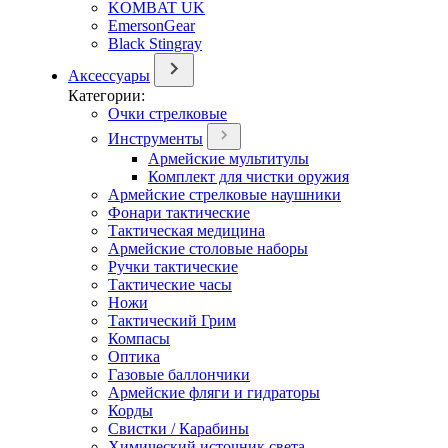
KOMBAT UK
EmersonGear
Black Stingray
Аксессуары
Категории:
Очки стрелковые
Инструменты
Армейские мультитулы
Комплект для чистки оружия
Армейские стрелковые наушники
Фонари тактические
Тактическая медицина
Армейские столовые наборы
Ручки тактические
Тактические часы
Ножи
Тактический Грим
Компасы
Оптика
Газовые баллончики
Армейские фляги и гидраторы
Корды
Свистки / Карабины
Химический источник света