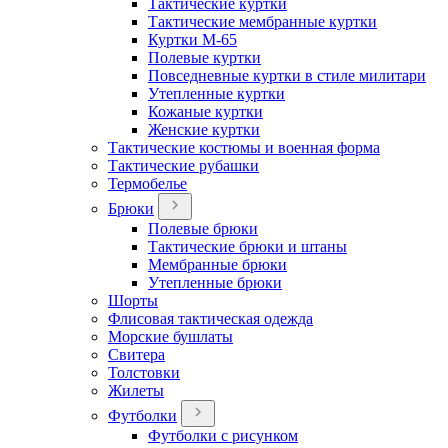
Тактические куртки
Тактические мембранные куртки
Куртки М-65
Полевые куртки
Повседневные куртки в стиле милитари
Утепленные куртки
Кожаные куртки
Женские куртки
Тактические костюмы и военная форма
Тактические рубашки
Термобелье
Брюки
Полевые брюки
Тактические брюки и штаны
Мембранные брюки
Утепленные брюки
Шорты
Флисовая тактическая одежда
Морские бушлаты
Свитера
Толстовки
Жилеты
Футболки
Футболки с рисунком