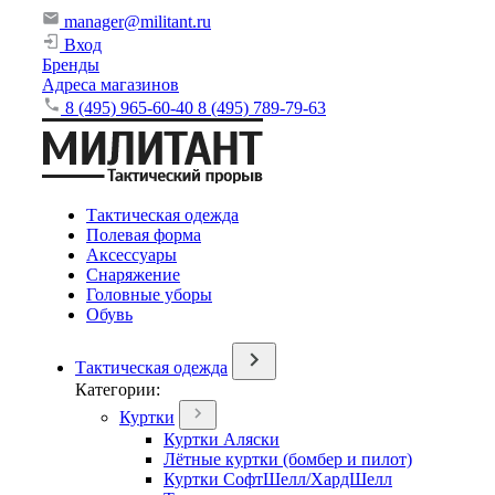
manager@militant.ru
Вход
Бренды
Адреса магазинов
8 (495) 965-60-40
8 (495) 789-79-63
Тактическая одежда
Полевая форма
Аксессуары
Снаряжение
Головные уборы
Обувь
Тактическая одежда
Категории:
Куртки
Куртки Аляски
Лётные куртки (бомбер и пилот)
Куртки СофтШелл/ХардШелл