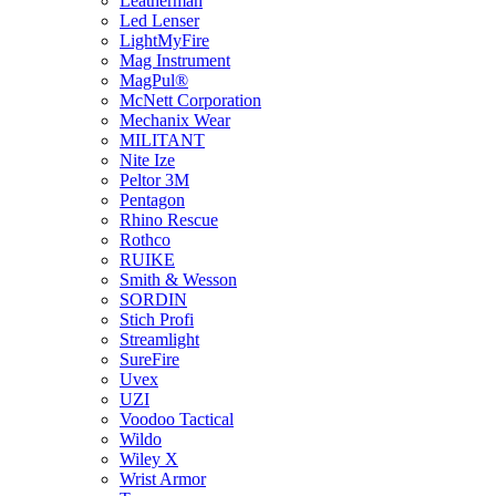
Leatherman
Led Lenser
LightMyFire
Mag Instrument
MagPul®
McNett Corporation
Mechanix Wear
MILITANT
Nite Ize
Peltor 3M
Pentagon
Rhino Rescue
Rothco
RUIKE
Smith & Wesson
SORDIN
Stich Profi
Streamlight
SureFire
Uvex
UZI
Voodoo Tactical
Wildo
Wiley X
Wrist Armor