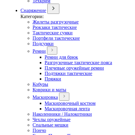
Техкрим
Снаряжение
Категории:
Жилеты разгрузочные
Рюкзаки тактические
Тактические сумки
Портфели тактические
Подсумки
Ремни
Ремни для брюк
Разгрузочные тактические пояса
Плечевые оружейные ремни
Подтяжки тактические
Пряжки
Кобуры
Коврики и маты
Маскировка
Маскировочный костюм
Маскировочная лента
Наколенники / Налокотники
Чехлы оружейные
Спальные мешки
Пончо