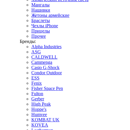
Мангалы
Нашивки
Жетоны армейские
Браслеты
Чехлы iPhone
Прицелы
Прочее
Бренды:
Alpha Industries
ASG
CALDWELL
Cammenga
Casio G-Shock
Condor Outdoor
ESS
Fenix
Fisher Space Pen
Fulton
Gerber
High Peak
Hoppe's
Humvee
KOMBAT UK
KOVEA