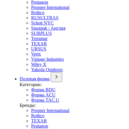
Pentagon
Propper International
Rothco
RUSULTRAS
Schott NYC
Snugpak / Англия
SURPLUS
Terramar
TEXAR
URSUS
Vertx
Vintage Industries
Wiley X
Yakeda Outdoors
Полевая форма
Категории:
Форма BDU
Форма ACU
Форма TAC.U
Бренды:
Propper International
Rothco
TEXAR
Pentagon