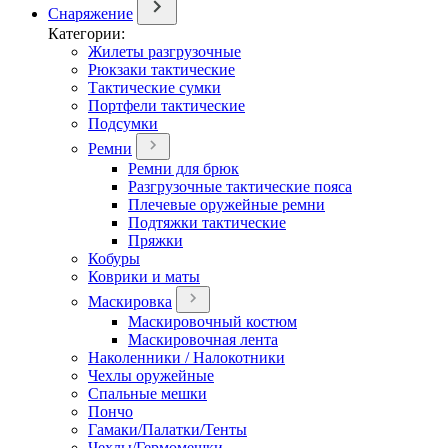
Снаряжение
Категории:
Жилеты разгрузочные
Рюкзаки тактические
Тактические сумки
Портфели тактические
Подсумки
Ремни
Ремни для брюк
Разгрузочные тактические пояса
Плечевые оружейные ремни
Подтяжки тактические
Пряжки
Кобуры
Коврики и маты
Маскировка
Маскировочный костюм
Маскировочная лента
Наколенники / Налокотники
Чехлы оружейные
Спальные мешки
Пончо
Гамаки/Палатки/Тенты
Чехлы/Гермомешки