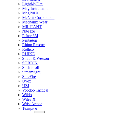
LightMyFire
Mag Instrument
MagPul®
McNett Corporation
Mechanix Wear
MILITANT
Nite Ize
Peltor 3M
Pentagon
Rhino Rescue
Rothco
RUIKE
Smith & Wesson
SORDIN
Stich Profi
Streamlight
SureFire
Uvex
UZI
Voodoo Tactical
Wildo
Wiley X
Wrist Armor
Техкрим