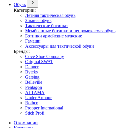
Обувь
Категории:
Летняя тактическая обувь
Зимняя обувь
Тактические ботинки
Мембранные ботинки и непромокаемая обувь
Ботинки армейские мужские
Гамаши
Аксессуары для тактической обуви
Бренды:
Cove Shoe Company
Original SWAT
Danner
Byteks
Garsing
Belleville
Pentagon
ALTAMA
Under Armour
Rothco
Propper International
Stich Profi
О компании
Контакты