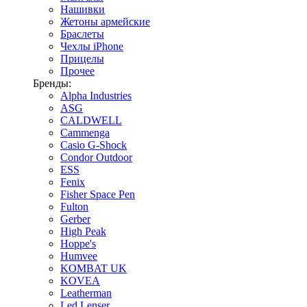
Нашивки
Жетоны армейские
Браслеты
Чехлы iPhone
Прицелы
Прочее
Бренды:
Alpha Industries
ASG
CALDWELL
Cammenga
Casio G-Shock
Condor Outdoor
ESS
Fenix
Fisher Space Pen
Fulton
Gerber
High Peak
Hoppe's
Humvee
KOMBAT UK
KOVEA
Leatherman
Led Lenser