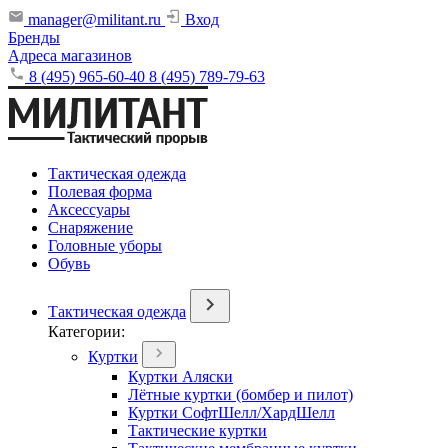
manager@militant.ru
Вход
Бренды
Адреса магазинов
8 (495) 965-60-40
8 (495) 789-79-63
Тактическая одежда
Полевая форма
Аксессуары
Снаряжение
Головные уборы
Обувь
Тактическая одежда
Категории:
Куртки
Куртки Аляски
Лётные куртки (бомбер и пилот)
Куртки СофтШелл/ХардШелл
Тактические куртки