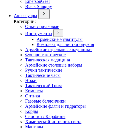
EmersonGear
Black Stingray
Аксессуары
Категории:
Очки стрелковые
Инструменты
Армейские мультитулы
Комплект для чистки оружия
Армейские стрелковые наушники
Фонари тактические
Тактическая медицина
Армейские столовые наборы
Ручки тактические
Тактические часы
Ножи
Тактический Грим
Компасы
Оптика
Газовые баллончики
Армейские фляги и гидраторы
Корды
Свистки / Карабины
Химический источник света
Мангалы