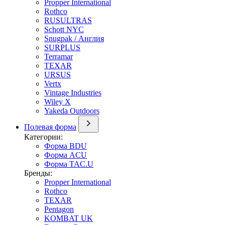
Propper International
Rothco
RUSULTRAS
Schott NYC
Snugpak / Англия
SURPLUS
Terramar
TEXAR
URSUS
Vertx
Vintage Industries
Wiley X
Yakeda Outdoors
Полевая форма
Категории:
Форма BDU
Форма ACU
Форма TAC.U
Бренды:
Propper International
Rothco
TEXAR
Pentagon
KOMBAT UK