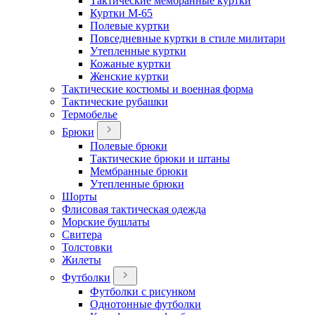
Тактические мембранные куртки
Куртки М-65
Полевые куртки
Повседневные куртки в стиле милитари
Утепленные куртки
Кожаные куртки
Женские куртки
Тактические костюмы и военная форма
Тактические рубашки
Термобелье
Брюки
Полевые брюки
Тактические брюки и штаны
Мембранные брюки
Утепленные брюки
Шорты
Флисовая тактическая одежда
Морские бушлаты
Свитера
Толстовки
Жилеты
Футболки
Футболки с рисунком
Однотонные футболки