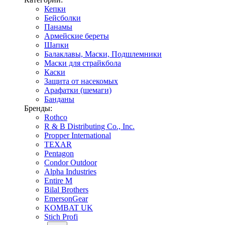
Кепки
Бейсболки
Панамы
Армейские береты
Шапки
Балаклавы, Маски, Подшлемники
Маски для страйкбола
Каски
Защита от насекомых
Арафатки (шемаги)
Банданы
Бренды:
Rothco
R & B Distributing Co., Inc.
Propper International
TEXAR
Pentagon
Condor Outdoor
Alpha Industries
Entire M
Bilal Brothers
EmersonGear
KOMBAT UK
Stich Profi