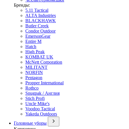
Бренды:
5.11 Tactical
ALTA Industries
BLACKHAWK
Butler Creek
Condor Outdoor
EmersonGear
Entire M
Hatch
High Peak
KOMBAT UK
McNett Corporation
MILITANT
NORFIN
Pentagon
Propper International
Rothco
Snugpak / Англия
Stich Profi
Uncle Mike's
Voodoo Tactical
Yakeda Outdoors
Головные уборы
Категории: