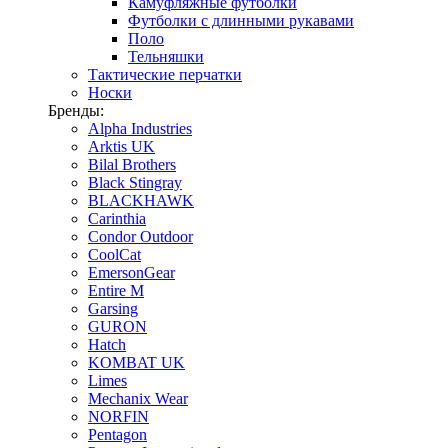
Камуфляжные футболки
Футболки с длинными рукавами
Поло
Тельняшки
Тактические перчатки
Носки
Бренды:
Alpha Industries
Arktis UK
Bilal Brothers
Black Stingray
BLACKHAWK
Carinthia
Condor Outdoor
CoolCat
EmersonGear
Entire M
Garsing
GURON
Hatch
KOMBAT UK
Limes
Mechanix Wear
NORFIN
Pentagon