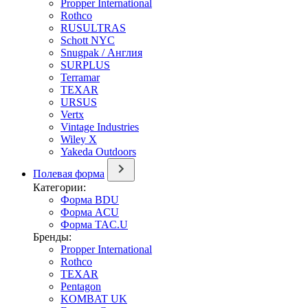
Propper International
Rothco
RUSULTRAS
Schott NYC
Snugpak / Англия
SURPLUS
Terramar
TEXAR
URSUS
Vertx
Vintage Industries
Wiley X
Yakeda Outdoors
Полевая форма
Категории:
Форма BDU
Форма ACU
Форма TAC.U
Бренды:
Propper International
Rothco
TEXAR
Pentagon
KOMBAT UK