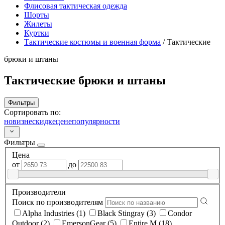
Флисовая тактическая одежда
Шорты
Жилеты
Куртки
Тактические костюмы и военная форма
/
Тактические
брюки и штаны
Тактические брюки и штаны
Фильтры
Сортировать по:
новизне
скидке
цене
популярности
Фильтры
Цена
от
до
Производители
Поиск по производителям
Alpha Industries (1)
Black Stingray (3)
Condor
Outdoor (2)
EmersonGear (5)
Entire M (18)