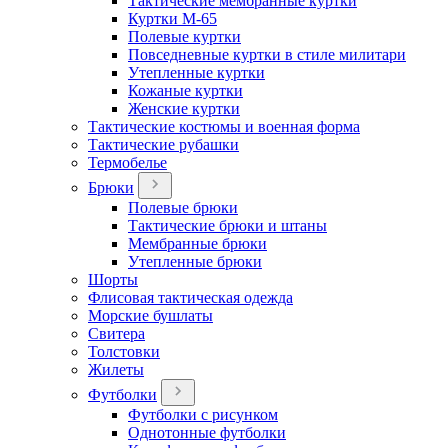
Тактические мембранные куртки
Куртки М-65
Полевые куртки
Повседневные куртки в стиле милитари
Утепленные куртки
Кожаные куртки
Женские куртки
Тактические костюмы и военная форма
Тактические рубашки
Термобелье
Брюки
Полевые брюки
Тактические брюки и штаны
Мембранные брюки
Утепленные брюки
Шорты
Флисовая тактическая одежда
Морские бушлаты
Свитера
Толстовки
Жилеты
Футболки
Футболки с рисунком
Однотонные футболки