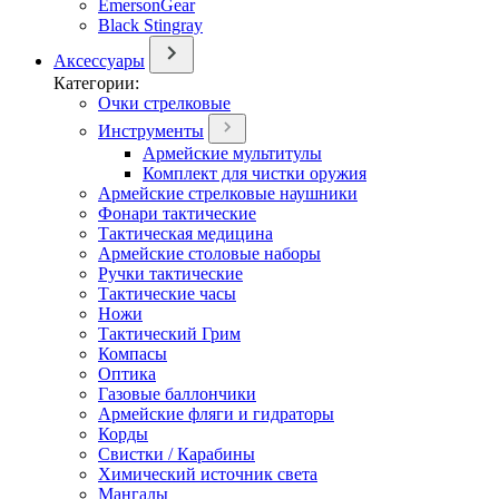
EmersonGear
Black Stingray
Аксессуары
Категории:
Очки стрелковые
Инструменты
Армейские мультитулы
Комплект для чистки оружия
Армейские стрелковые наушники
Фонари тактические
Тактическая медицина
Армейские столовые наборы
Ручки тактические
Тактические часы
Ножи
Тактический Грим
Компасы
Оптика
Газовые баллончики
Армейские фляги и гидраторы
Корды
Свистки / Карабины
Химический источник света
Мангалы