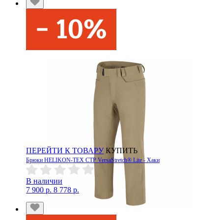
ПЕРЕЙТИ К ТОВАРУ
КУПИТЬ
Брюки HELIKON-TEX CTP VersaStretch® Lite - Хаки
В наличии
7 900 р.
8 778 р.