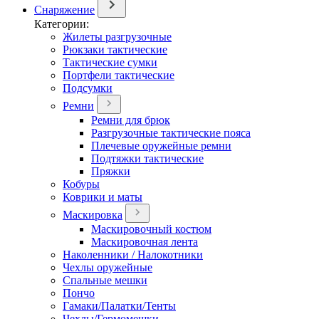
Снаряжение
Категории:
Жилеты разгрузочные
Рюкзаки тактические
Тактические сумки
Портфели тактические
Подсумки
Ремни
Ремни для брюк
Разгрузочные тактические пояса
Плечевые оружейные ремни
Подтяжки тактические
Пряжки
Кобуры
Коврики и маты
Маскировка
Маскировочный костюм
Маскировочная лента
Наколенники / Налокотники
Чехлы оружейные
Спальные мешки
Пончо
Гамаки/Палатки/Тенты
Чехлы/Гермомешки