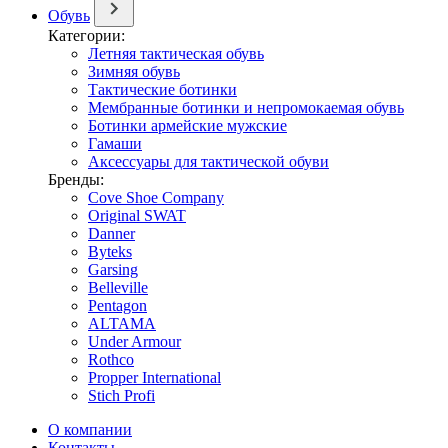
Обувь
Категории:
Летняя тактическая обувь
Зимняя обувь
Тактические ботинки
Мембранные ботинки и непромокаемая обувь
Ботинки армейские мужские
Гамаши
Аксессуары для тактической обуви
Бренды:
Cove Shoe Company
Original SWAT
Danner
Byteks
Garsing
Belleville
Pentagon
ALTAMA
Under Armour
Rothco
Propper International
Stich Profi
О компании
Контакты