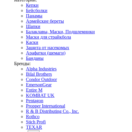
Кепки
Бейсболки
Панамы
Армейские береты
Шапки
Балаклавы, Маски, Подшлемники
Маски для страйкбола
Каски
Защита от насекомых
Арафатки (шемаги)
Банданы
Бренды:
Alpha Industries
Bilal Brothers
Condor Outdoor
EmersonGear
Entire M
KOMBAT UK
Pentagon
Propper International
R & B Distributing Co., Inc.
Rothco
Stich Profi
TEXAR