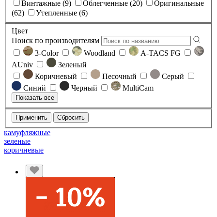
Винтажные (9)
Облегченные (20)
Оригинальные
(62)
Утепленные (6)
Цвет
Поиск по производителям
3-Color
Woodland
A-TACS FG
AUniv
Зеленый
Коричневый
Песочный
Серый
Синий
Черный
MultiCam
Показать все
Применить
Сбросить
камуфляжные
зеленые
коричневые