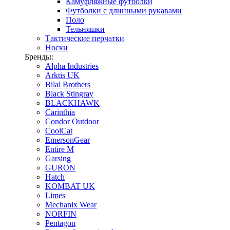
Камуфляжные футболки
Футболки с длинными рукавами
Поло
Тельняшки
Тактические перчатки
Носки
Бренды:
Alpha Industries
Arktis UK
Bilal Brothers
Black Stingray
BLACKHAWK
Carinthia
Condor Outdoor
CoolCat
EmersonGear
Entire M
Garsing
GURON
Hatch
KOMBAT UK
Limes
Mechanix Wear
NORFIN
Pentagon