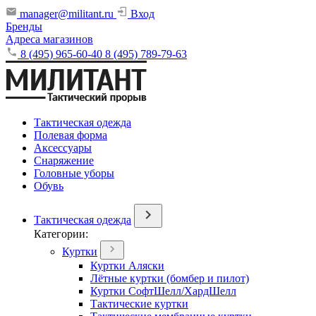
manager@militant.ru
Вход
Бренды
Адреса магазинов
8 (495) 965-60-40
8 (495) 789-79-63
Тактическая одежда
Полевая форма
Аксессуары
Снаряжение
Головные уборы
Обувь
Тактическая одежда
Категории:
Куртки
Куртки Аляски
Лётные куртки (бомбер и пилот)
Куртки СофтШелл/ХардШелл
Тактические куртки