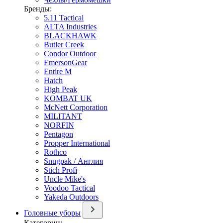
Бренды:
5.11 Tactical
ALTA Industries
BLACKHAWK
Butler Creek
Condor Outdoor
EmersonGear
Entire M
Hatch
High Peak
KOMBAT UK
McNett Corporation
MILITANT
NORFIN
Pentagon
Propper International
Rothco
Snugpak / Англия
Stich Profi
Uncle Mike's
Voodoo Tactical
Yakeda Outdoors
Головные уборы
Категории: