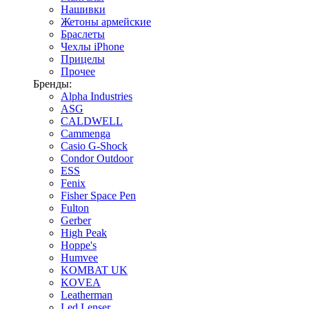
Нашивки
Жетоны армейские
Браслеты
Чехлы iPhone
Прицелы
Прочее
Бренды:
Alpha Industries
ASG
CALDWELL
Cammenga
Casio G-Shock
Condor Outdoor
ESS
Fenix
Fisher Space Pen
Fulton
Gerber
High Peak
Hoppe's
Humvee
KOMBAT UK
KOVEA
Leatherman
Led Lenser