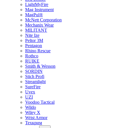
LightMyFire
Mag Instrument
MagPul®
McNett Corporation
Mechanix Wear
MILITANT
Nite Ize
Peltor 3M
Pentagon
Rhino Rescue
Rothco
RUIKE
Smith & Wesson
SORDIN
Stich Profi
Streamlight
SureFire
Uvex
UZI
Voodoo Tactical
Wildo
Wiley X
Wrist Armor
Техкрим