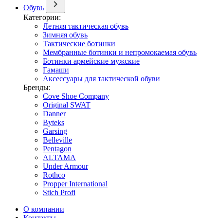
Обувь
Категории:
Летняя тактическая обувь
Зимняя обувь
Тактические ботинки
Мембранные ботинки и непромокаемая обувь
Ботинки армейские мужские
Гамаши
Аксессуары для тактической обуви
Бренды:
Cove Shoe Company
Original SWAT
Danner
Byteks
Garsing
Belleville
Pentagon
ALTAMA
Under Armour
Rothco
Propper International
Stich Profi
О компании
Контакты