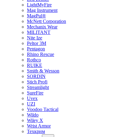
LightMyFire
Mag Instrument
MagPul®
McNett Corporation
Mechanix Wear
MILITANT
Nite Ize
Peltor 3M
Pentagon
Rhino Rescue
Rothco
RUIKE
Smith & Wesson
SORDIN
Stich Profi
Streamlight
SureFire
Uvex
UZI
Voodoo Tactical
Wildo
Wiley X
Wrist Armor
Техкрим