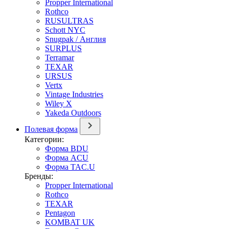
Propper International
Rothco
RUSULTRAS
Schott NYC
Snugpak / Англия
SURPLUS
Terramar
TEXAR
URSUS
Vertx
Vintage Industries
Wiley X
Yakeda Outdoors
Полевая форма
Категории:
Форма BDU
Форма ACU
Форма TAC.U
Бренды:
Propper International
Rothco
TEXAR
Pentagon
KOMBAT UK