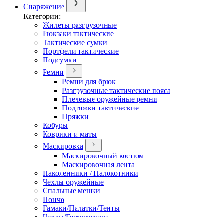
Снаряжение
Категории:
Жилеты разгрузочные
Рюкзаки тактические
Тактические сумки
Портфели тактические
Подсумки
Ремни
Ремни для брюк
Разгрузочные тактические пояса
Плечевые оружейные ремни
Подтяжки тактические
Пряжки
Кобуры
Коврики и маты
Маскировка
Маскировочный костюм
Маскировочная лента
Наколенники / Налокотники
Чехлы оружейные
Спальные мешки
Пончо
Гамаки/Палатки/Тенты
Чехлы/Гермомешки