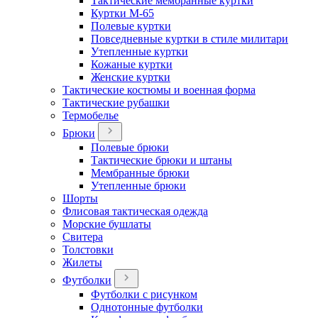
Тактические мембранные куртки
Куртки М-65
Полевые куртки
Повседневные куртки в стиле милитари
Утепленные куртки
Кожаные куртки
Женские куртки
Тактические костюмы и военная форма
Тактические рубашки
Термобелье
Брюки
Полевые брюки
Тактические брюки и штаны
Мембранные брюки
Утепленные брюки
Шорты
Флисовая тактическая одежда
Морские бушлаты
Свитера
Толстовки
Жилеты
Футболки
Футболки с рисунком
Однотонные футболки