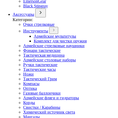
EmersonGear
Black Stingray
Аксессуары
Категории:
Очки стрелковые
Инструменты
Армейские мультитулы
Комплект для чистки оружия
Армейские стрелковые наушники
Фонари тактические
Тактическая медицина
Армейские столовые наборы
Ручки тактические
Тактические часы
Ножи
Тактический Грим
Компасы
Оптика
Газовые баллончики
Армейские фляги и гидраторы
Корды
Свистки / Карабины
Химический источник света
Мангалы