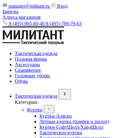
manager@militant.ru
Вход
Бренды
Адреса магазинов
8 (495) 965-60-40
8 (495) 789-79-63
Тактическая одежда
Полевая форма
Аксессуары
Снаряжение
Головные уборы
Обувь
Тактическая одежда
Категории:
Куртки
Куртки Аляски
Лётные куртки (бомбер и пилот)
Куртки СофтШелл/ХардШелл
Тактические куртки