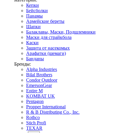
Кепки
Бейсболки
Панамы
Армейские береты
Шапки
Балаклавы, Маски, Подшлемники
Маски для страйкбола
Каски
Защита от насекомых
Арафатки (шемаги)
Банданы
Бренды:
Alpha Industries
Bilal Brothers
Condor Outdoor
EmersonGear
Entire M
KOMBAT UK
Pentagon
Propper International
R & B Distributing Co., Inc.
Rothco
Stich Profi
TEXAR