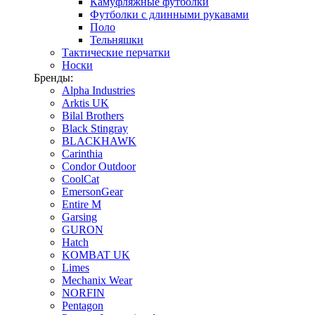
Камуфляжные футболки
Футболки с длинными рукавами
Поло
Тельняшки
Тактические перчатки
Носки
Бренды:
Alpha Industries
Arktis UK
Bilal Brothers
Black Stingray
BLACKHAWK
Carinthia
Condor Outdoor
CoolCat
EmersonGear
Entire M
Garsing
GURON
Hatch
KOMBAT UK
Limes
Mechanix Wear
NORFIN
Pentagon