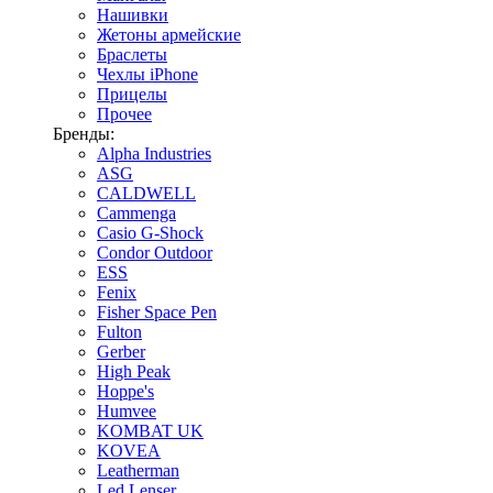
Нашивки
Жетоны армейские
Браслеты
Чехлы iPhone
Прицелы
Прочее
Бренды:
Alpha Industries
ASG
CALDWELL
Cammenga
Casio G-Shock
Condor Outdoor
ESS
Fenix
Fisher Space Pen
Fulton
Gerber
High Peak
Hoppe's
Humvee
KOMBAT UK
KOVEA
Leatherman
Led Lenser