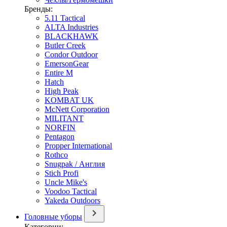
Бренды:
5.11 Tactical
ALTA Industries
BLACKHAWK
Butler Creek
Condor Outdoor
EmersonGear
Entire M
Hatch
High Peak
KOMBAT UK
McNett Corporation
MILITANT
NORFIN
Pentagon
Propper International
Rothco
Snugpak / Англия
Stich Profi
Uncle Mike's
Voodoo Tactical
Yakeda Outdoors
Головные уборы
Категории: