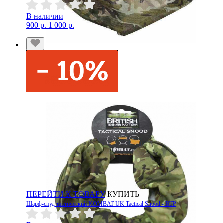
В наличии
900 р.
1 000 р.
ПЕРЕЙТИ К ТОВАРУ
КУПИТЬ
Шарф-снуд тактический KOMBAT UK Tactical Snood - BTP