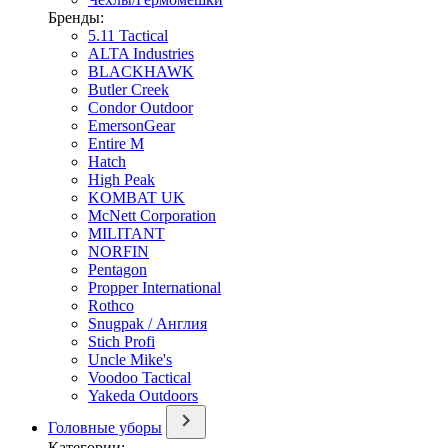
Бренды:
5.11 Tactical
ALTA Industries
BLACKHAWK
Butler Creek
Condor Outdoor
EmersonGear
Entire M
Hatch
High Peak
KOMBAT UK
McNett Corporation
MILITANT
NORFIN
Pentagon
Propper International
Rothco
Snugpak / Англия
Stich Profi
Uncle Mike's
Voodoo Tactical
Yakeda Outdoors
Головные уборы
Категории: