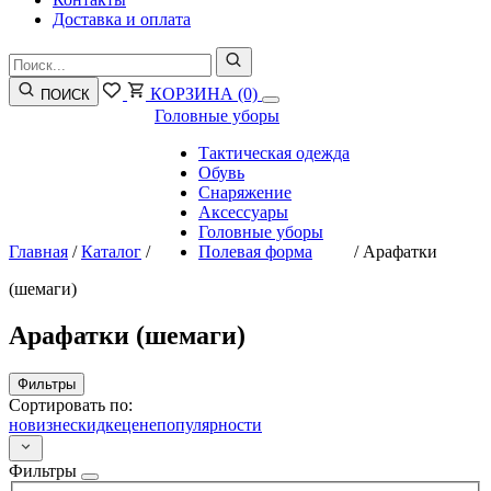
Доставка и оплата
КОРЗИНА
(0)
ПОИСК
Головные уборы
Тактическая одежда
Обувь
Снаряжение
Аксессуары
Головные уборы
Главная
/
Каталог
/
Полевая форма
/
Арафатки
(шемаги)
Арафатки (шемаги)
Фильтры
Сортировать по:
новизне
скидке
цене
популярности
Фильтры