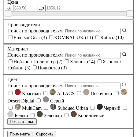
Цена
от
до
Производители
Поиск по производителям
EmersonGear (3)
KOMBAT UK (11)
Rothco (10)
Материал
Поиск по производителям
Нейлон / Полиэстер (2)
Хлопок (14)
Хлопок /
Нейлон (3)
Полиэстер (3)
Цвет
Поиск по производителям
Красный
A-TACS
Песочный
Desert Digital
Серый
MultiCam
Subdued Urban
Черный
Белый
Зеленый
Коричневый
Показать все
Применить
Сбросить