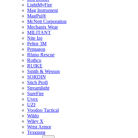
LightMyFire
Mag Instrument
MagPul®
McNett Corporation
Mechanix Wear
MILITANT
Nite Ize
Peltor 3M
Pentagon
Rhino Rescue
Rothco
RUIKE
Smith & Wesson
SORDIN
Stich Profi
Streamlight
SureFire
Uvex
UZI
Voodoo Tactical
Wildo
Wiley X
Wrist Armor
Техкрим