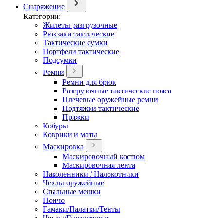
Снаряжение
Категории:
Жилеты разгрузочные
Рюкзаки тактические
Тактические сумки
Портфели тактические
Подсумки
Ремни
Ремни для брюк
Разгрузочные тактические пояса
Плечевые оружейные ремни
Подтяжки тактические
Пряжки
Кобуры
Коврики и маты
Маскировка
Маскировочный костюм
Маскировочная лента
Наколенники / Налокотники
Чехлы оружейные
Спальные мешки
Пончо
Гамаки/Палатки/Тенты
Чехлы/Гермомешки