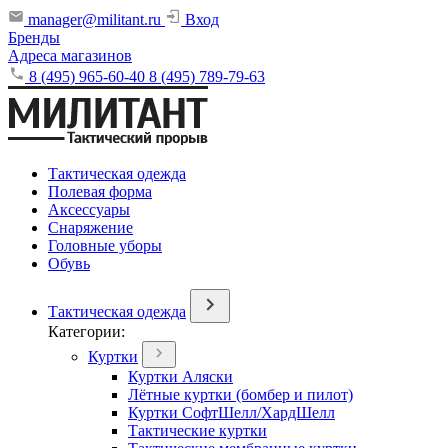
manager@militant.ru
Вход
Бренды
Адреса магазинов
8 (495) 965-60-40
8 (495) 789-79-63
Тактическая одежда
Полевая форма
Аксессуары
Снаряжение
Головные уборы
Обувь
Тактическая одежда
Категории:
Куртки
Куртки Аляски
Лётные куртки (бомбер и пилот)
Куртки СофтШелл/ХардШелл
Тактические куртки