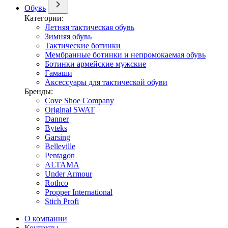
Обувь
Категории:
Летняя тактическая обувь
Зимняя обувь
Тактические ботинки
Мембранные ботинки и непромокаемая обувь
Ботинки армейские мужские
Гамаши
Аксессуары для тактической обуви
Бренды:
Cove Shoe Company
Original SWAT
Danner
Byteks
Garsing
Belleville
Pentagon
ALTAMA
Under Armour
Rothco
Propper International
Stich Profi
О компании
Контакты