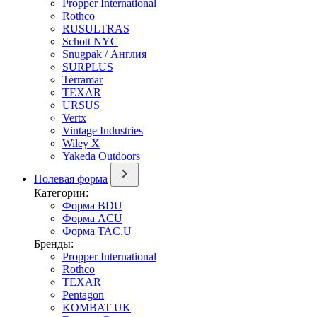
Propper International
Rothco
RUSULTRAS
Schott NYC
Snugpak / Англия
SURPLUS
Terramar
TEXAR
URSUS
Vertx
Vintage Industries
Wiley X
Yakeda Outdoors
Полевая форма
Категории:
Форма BDU
Форма ACU
Форма TAC.U
Бренды:
Propper International
Rothco
TEXAR
Pentagon
KOMBAT UK