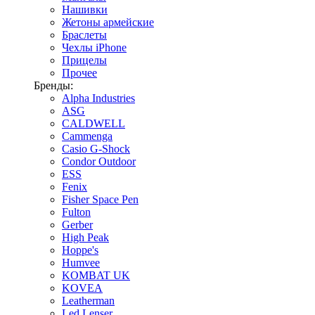
Нашивки
Жетоны армейские
Браслеты
Чехлы iPhone
Прицелы
Прочее
Бренды:
Alpha Industries
ASG
CALDWELL
Cammenga
Casio G-Shock
Condor Outdoor
ESS
Fenix
Fisher Space Pen
Fulton
Gerber
High Peak
Hoppe's
Humvee
KOMBAT UK
KOVEA
Leatherman
Led Lenser