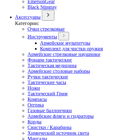
EmersonGear
Black Stingray
Аксессуары
Категории:
Очки стрелковые
Инструменты
Армейские мультитулы
Комплект для чистки оружия
Армейские стрелковые наушники
Фонари тактические
Тактическая медицина
Армейские столовые наборы
Ручки тактические
Тактические часы
Ножи
Тактический Грим
Компасы
Оптика
Газовые баллончики
Армейские фляги и гидраторы
Корды
Свистки / Карабины
Химический источник света
Мангалы