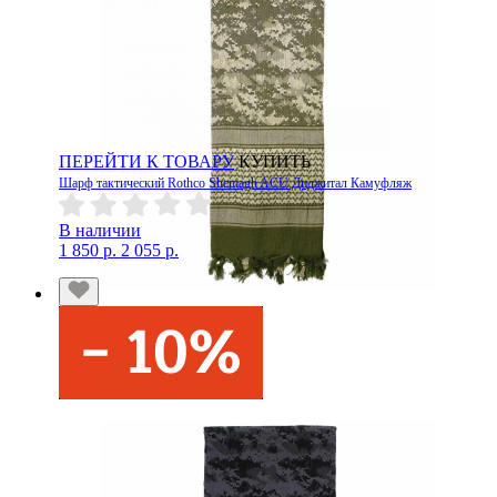
ПЕРЕЙТИ К ТОВАРУ
КУПИТЬ
Шарф тактический Rothco Shemagh ACU Диджитал Камуфляж
В наличии
1 850 р.
2 055 р.