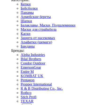
Кепки
Бейсболки
Панамы
Армейские береты
Шапки
Балаклавы, Маски, Подшлемники
Маски для страйкбола
Каски
Защита от насекомых
Арафатки (шемаги)
Банданы
Бренды:
Alpha Industries
Bilal Brothers
Condor Outdoor
EmersonGear
Entire M
KOMBAT UK
Pentagon
Propper International
R & B Distributing Co., Inc.
Rothco
Stich Profi
TEXAR