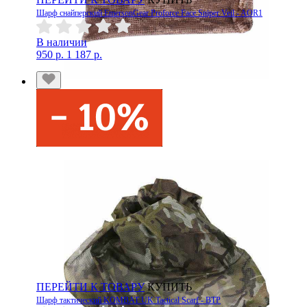
Шарф снайперский EmersonGear Proforce Face Sniper Veil - AOR1
В наличии
950 р.
1 187 р.
ПЕРЕЙТИ К ТОВАРУ
КУПИТЬ
Шарф тактический KOMBAT UK Tactical Scarf - BTP