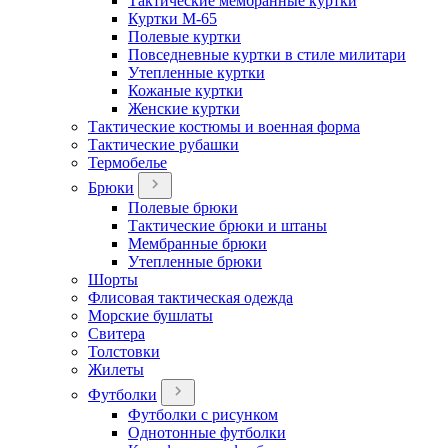
Тактические мембранные куртки
Куртки М-65
Полевые куртки
Повседневные куртки в стиле милитари
Утепленные куртки
Кожаные куртки
Женские куртки
Тактические костюмы и военная форма
Тактические рубашки
Термобелье
Брюки
Полевые брюки
Тактические брюки и штаны
Мембранные брюки
Утепленные брюки
Шорты
Флисовая тактическая одежда
Морские бушлаты
Свитера
Толстовки
Жилеты
Футболки
Футболки с рисунком
Однотонные футболки