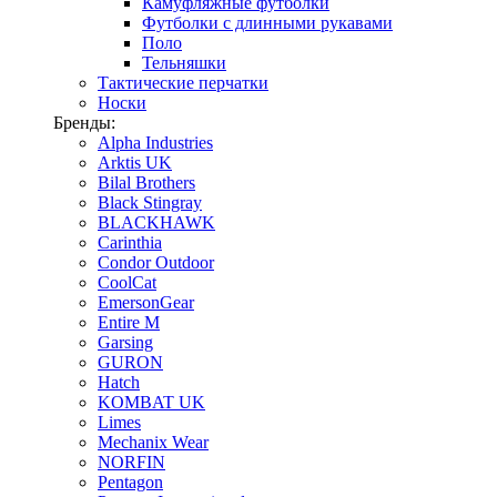
Камуфляжные футболки
Футболки с длинными рукавами
Поло
Тельняшки
Тактические перчатки
Носки
Бренды:
Alpha Industries
Arktis UK
Bilal Brothers
Black Stingray
BLACKHAWK
Carinthia
Condor Outdoor
CoolCat
EmersonGear
Entire M
Garsing
GURON
Hatch
KOMBAT UK
Limes
Mechanix Wear
NORFIN
Pentagon