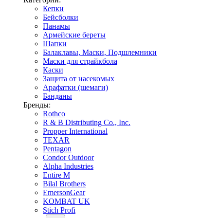
Кепки
Бейсболки
Панамы
Армейские береты
Шапки
Балаклавы, Маски, Подшлемники
Маски для страйкбола
Каски
Защита от насекомых
Арафатки (шемаги)
Банданы
Бренды:
Rothco
R & B Distributing Co., Inc.
Propper International
TEXAR
Pentagon
Condor Outdoor
Alpha Industries
Entire M
Bilal Brothers
EmersonGear
KOMBAT UK
Stich Profi