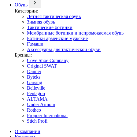
Обувь
Категории:
Летняя тактическая обувь
Зимняя обувь
Тактические ботинки
Мембранные ботинки и непромокаемая обувь
Ботинки армейские мужские
Гамаши
Аксессуары для тактической обуви
Бренды:
Cove Shoe Company
Original SWAT
Danner
Byteks
Garsing
Belleville
Pentagon
ALTAMA
Under Armour
Rothco
Propper International
Stich Profi
О компании
Контакты