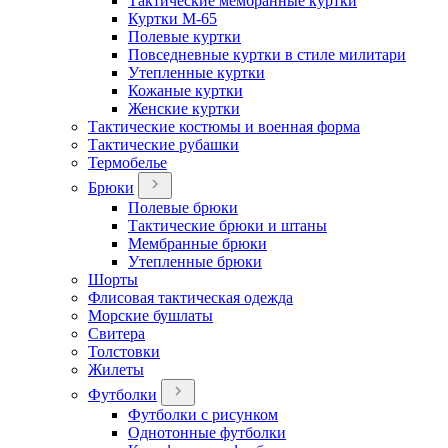
Тактические мембранные куртки
Куртки М-65
Полевые куртки
Повседневные куртки в стиле милитари
Утепленные куртки
Кожаные куртки
Женские куртки
Тактические костюмы и военная форма
Тактические рубашки
Термобелье
Брюки
Полевые брюки
Тактические брюки и штаны
Мембранные брюки
Утепленные брюки
Шорты
Флисовая тактическая одежда
Морские бушлаты
Свитера
Толстовки
Жилеты
Футболки
Футболки с рисунком
Однотонные футболки