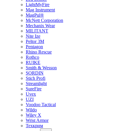
LightMyFire
Mag Instrument
MagPul®
McNett Corporation
Mechanix Wear
MILITANT
Nite Ize
Peltor 3M
Pentagon
Rhino Rescue
Rothco
RUIKE
Smith & Wesson
SORDIN
Stich Profi
Streamlight
SureFire
Uvex
UZI
Voodoo Tactical
Wildo
Wiley X
Wrist Armor
Техкрим