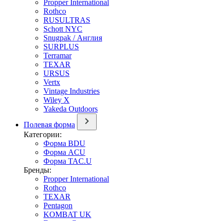
Propper International
Rothco
RUSULTRAS
Schott NYC
Snugpak / Англия
SURPLUS
Terramar
TEXAR
URSUS
Vertx
Vintage Industries
Wiley X
Yakeda Outdoors
Полевая форма
Категории:
Форма BDU
Форма ACU
Форма TAC.U
Бренды:
Propper International
Rothco
TEXAR
Pentagon
KOMBAT UK