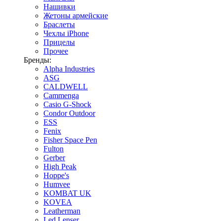
Нашивки
Жетоны армейские
Браслеты
Чехлы iPhone
Прицелы
Прочее
Бренды:
Alpha Industries
ASG
CALDWELL
Cammenga
Casio G-Shock
Condor Outdoor
ESS
Fenix
Fisher Space Pen
Fulton
Gerber
High Peak
Hoppe's
Humvee
KOMBAT UK
KOVEA
Leatherman
Led Lenser