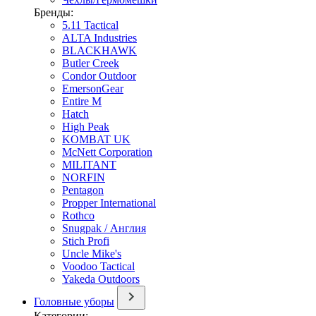
Бренды:
5.11 Tactical
ALTA Industries
BLACKHAWK
Butler Creek
Condor Outdoor
EmersonGear
Entire M
Hatch
High Peak
KOMBAT UK
McNett Corporation
MILITANT
NORFIN
Pentagon
Propper International
Rothco
Snugpak / Англия
Stich Profi
Uncle Mike's
Voodoo Tactical
Yakeda Outdoors
Головные уборы
Категории: