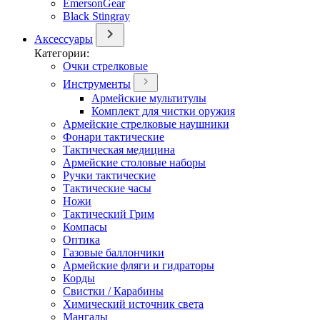
EmersonGear
Black Stingray
Аксессуары
Категории:
Очки стрелковые
Инструменты
Армейские мультитулы
Комплект для чистки оружия
Армейские стрелковые наушники
Фонари тактические
Тактическая медицина
Армейские столовые наборы
Ручки тактические
Тактические часы
Ножи
Тактический Грим
Компасы
Оптика
Газовые баллончики
Армейские фляги и гидраторы
Корды
Свистки / Карабины
Химический источник света
Мангалы