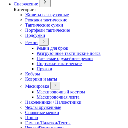
Снаряжение
Категории:
Жилеты разгрузочные
Рюкзаки тактические
Тактические сумки
Портфели тактические
Подсумки
Ремни
Ремни для брюк
Разгрузочные тактические пояса
Плечевые оружейные ремни
Подтяжки тактические
Пряжки
Кобуры
Коврики и маты
Маскировка
Маскировочный костюм
Маскировочная лента
Наколенники / Налокотники
Чехлы оружейные
Спальные мешки
Пончо
Гамаки/Палатки/Тенты
Чехлы/Гермомешки