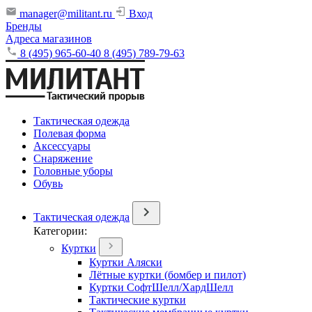
manager@militant.ru
Вход
Бренды
Адреса магазинов
8 (495) 965-60-40
8 (495) 789-79-63
Тактическая одежда
Полевая форма
Аксессуары
Снаряжение
Головные уборы
Обувь
Тактическая одежда
Категории:
Куртки
Куртки Аляски
Лётные куртки (бомбер и пилот)
Куртки СофтШелл/ХардШелл
Тактические куртки