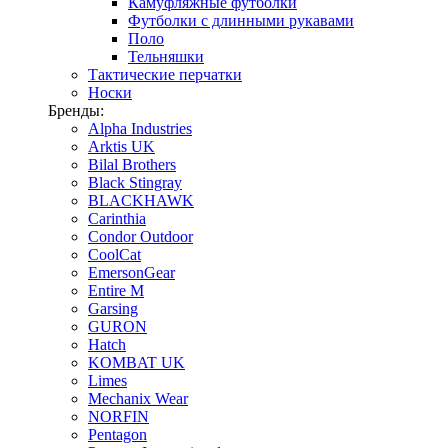
Камуфляжные футболки
Футболки с длинными рукавами
Поло
Тельняшки
Тактические перчатки
Носки
Бренды:
Alpha Industries
Arktis UK
Bilal Brothers
Black Stingray
BLACKHAWK
Carinthia
Condor Outdoor
CoolCat
EmersonGear
Entire M
Garsing
GURON
Hatch
KOMBAT UK
Limes
Mechanix Wear
NORFIN
Pentagon