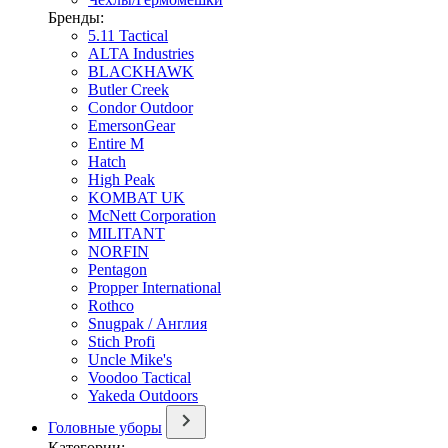
Бренды:
5.11 Tactical
ALTA Industries
BLACKHAWK
Butler Creek
Condor Outdoor
EmersonGear
Entire M
Hatch
High Peak
KOMBAT UK
McNett Corporation
MILITANT
NORFIN
Pentagon
Propper International
Rothco
Snugpak / Англия
Stich Profi
Uncle Mike's
Voodoo Tactical
Yakeda Outdoors
Головные уборы
Категории: