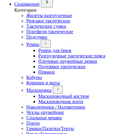
Снаряжение
Категории:
Жилеты разгрузочные
Рюкзаки тактические
Тактические сумки
Портфели тактические
Подсумки
Ремни
Ремни для брюк
Разгрузочные тактические пояса
Плечевые оружейные ремни
Подтяжки тактические
Пряжки
Кобуры
Коврики и маты
Маскировка
Маскировочный костюм
Маскировочная лента
Наколенники / Налокотники
Чехлы оружейные
Спальные мешки
Пончо
Гамаки/Палатки/Тенты
Чехлы/Гермомешки