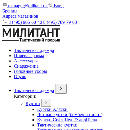
manager@militant.ru
Вход
Бренды
Адреса магазинов
8 (495) 965-60-40
8 (495) 789-79-63
Тактическая одежда
Полевая форма
Аксессуары
Снаряжение
Головные уборы
Обувь
Тактическая одежда
Категории:
Куртки
Куртки Аляски
Лётные куртки (бомбер и пилот)
Куртки СофтШелл/ХардШелл
Тактические куртки