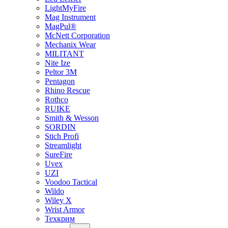
LightMyFire
Mag Instrument
MagPul®
McNett Corporation
Mechanix Wear
MILITANT
Nite Ize
Peltor 3M
Pentagon
Rhino Rescue
Rothco
RUIKE
Smith & Wesson
SORDIN
Stich Profi
Streamlight
SureFire
Uvex
UZI
Voodoo Tactical
Wildo
Wiley X
Wrist Armor
Техкрим