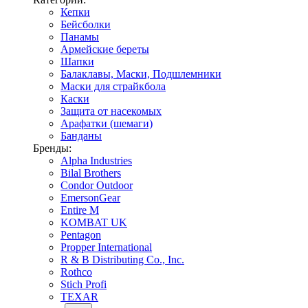
Кепки
Бейсболки
Панамы
Армейские береты
Шапки
Балаклавы, Маски, Подшлемники
Маски для страйкбола
Каски
Защита от насекомых
Арафатки (шемаги)
Банданы
Бренды:
Alpha Industries
Bilal Brothers
Condor Outdoor
EmersonGear
Entire M
KOMBAT UK
Pentagon
Propper International
R & B Distributing Co., Inc.
Rothco
Stich Profi
TEXAR