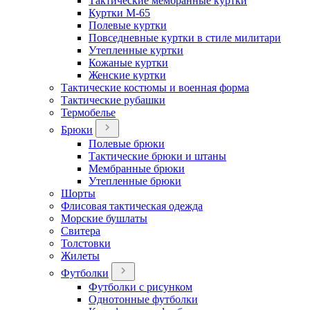
Тактические мембранные куртки
Куртки М-65
Полевые куртки
Повседневные куртки в стиле милитари
Утепленные куртки
Кожаные куртки
Женские куртки
Тактические костюмы и военная форма
Тактические рубашки
Термобелье
Брюки
Полевые брюки
Тактические брюки и штаны
Мембранные брюки
Утепленные брюки
Шорты
Флисовая тактическая одежда
Морские бушлаты
Свитера
Толстовки
Жилеты
Футболки
Футболки с рисунком
Однотонные футболки