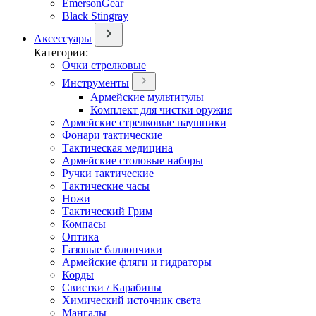
EmersonGear
Black Stingray
Аксессуары
Категории:
Очки стрелковые
Инструменты
Армейские мультитулы
Комплект для чистки оружия
Армейские стрелковые наушники
Фонари тактические
Тактическая медицина
Армейские столовые наборы
Ручки тактические
Тактические часы
Ножи
Тактический Грим
Компасы
Оптика
Газовые баллончики
Армейские фляги и гидраторы
Корды
Свистки / Карабины
Химический источник света
Мангалы