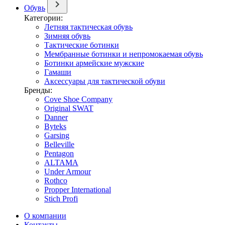
Обувь
Категории:
Летняя тактическая обувь
Зимняя обувь
Тактические ботинки
Мембранные ботинки и непромокаемая обувь
Ботинки армейские мужские
Гамаши
Аксессуары для тактической обуви
Бренды:
Cove Shoe Company
Original SWAT
Danner
Byteks
Garsing
Belleville
Pentagon
ALTAMA
Under Armour
Rothco
Propper International
Stich Profi
О компании
Контакты