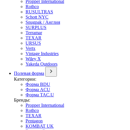
Propper International
Rothco
RUSULTRAS
Schott NYC
Snugpak / Англия
SURPLUS
Terramar
TEXAR
URSUS
Vertx
Vintage Industries
Wiley X
Yakeda Outdoors
Полевая форма
Категории:
Форма BDU
Форма ACU
Форма TAC.U
Бренды:
Propper International
Rothco
TEXAR
Pentagon
KOMBAT UK