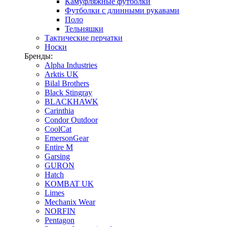
Камуфляжные футболки
Футболки с длинными рукавами
Поло
Тельняшки
Тактические перчатки
Носки
Бренды:
Alpha Industries
Arktis UK
Bilal Brothers
Black Stingray
BLACKHAWK
Carinthia
Condor Outdoor
CoolCat
EmersonGear
Entire M
Garsing
GURON
Hatch
KOMBAT UK
Limes
Mechanix Wear
NORFIN
Pentagon