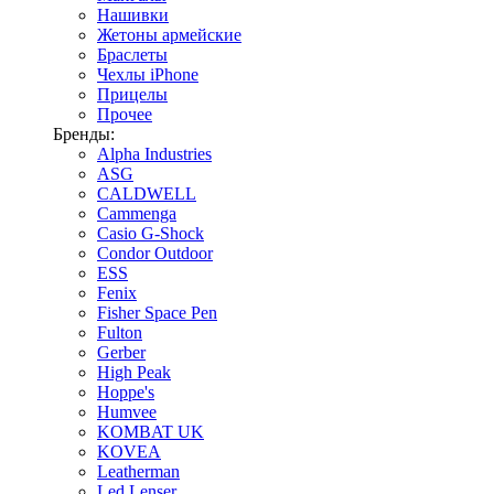
Нашивки
Жетоны армейские
Браслеты
Чехлы iPhone
Прицелы
Прочее
Бренды:
Alpha Industries
ASG
CALDWELL
Cammenga
Casio G-Shock
Condor Outdoor
ESS
Fenix
Fisher Space Pen
Fulton
Gerber
High Peak
Hoppe's
Humvee
KOMBAT UK
KOVEA
Leatherman
Led Lenser