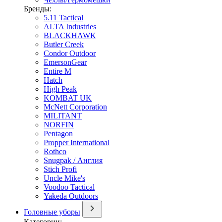
Бренды:
5.11 Tactical
ALTA Industries
BLACKHAWK
Butler Creek
Condor Outdoor
EmersonGear
Entire M
Hatch
High Peak
KOMBAT UK
McNett Corporation
MILITANT
NORFIN
Pentagon
Propper International
Rothco
Snugpak / Англия
Stich Profi
Uncle Mike's
Voodoo Tactical
Yakeda Outdoors
Головные уборы
Категории: