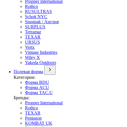
Propper International
Rothco
RUSULTRAS
Schott NYC
Snugpak / Англия
SURPLUS
Terramar
TEXAR
URSUS
Vertx
Vintage Industries
Wiley X
Yakeda Outdoors
Полевая форма
Категории:
Форма BDU
Форма ACU
Форма TAC.U
Бренды:
Propper International
Rothco
TEXAR
Pentagon
KOMBAT UK