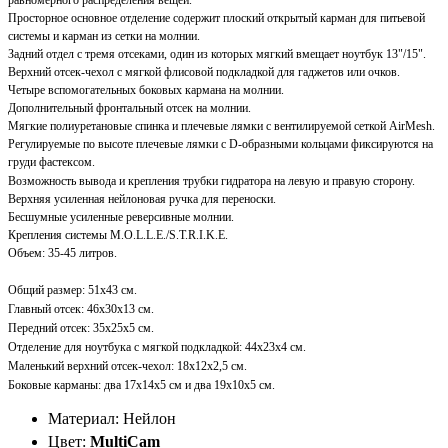
Просторное основное отделение содержит плоский открытый карман для питьевой
системы и карман из сетки на молнии.
Задний отдел с тремя отсеками, один из которых мягкий вмещает ноутбук 13"/15"
.
Верхний отсек-чехол с мягкой флисовой подкладкой для гаджетов или очков.
Четыре вспомогательных боковых кармана на молнии.
Дополнительный фронтальный отсек на молнии.
Мягкие
полиуретановые спинка и плечевые лямки с вентилируемой сеткой AirMesh.
Регулируемые по высоте плечевые лямки с D-образными кольцами фиксируются на
груди фастексом.
Возможность вывода и крепления трубки гидратора на левую и правую сторону.
Верхняя усиленная
нейлоновая ручка для переноски.
Бесшумные усиленные реверсивные молнии.
Крепления системы M.O.L.L.E./S.T.R.I.K.E.
Объем: 35-45 литров.
Общий размер: 51х43 см.
Главный отсек: 46х30х13 см.
Передний отсек: 35х25х5 см.
Отделение для ноутбука с мягкой подкладкой: 44х23х4 см.
Маленький верхний отсек-чехол: 18х12х2,5 см.
Боковые карманы: два 17х14х5 см и два 19х10х5 см.
Материал: Нейлон
Цвет:
MultiCam