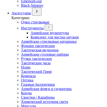
EmersonGear
Black Stingray
Аксессуары
Категории:
Очки стрелковые
Инструменты
Армейские мультитулы
Комплект для чистки оружия
Армейские стрелковые наушники
Фонари тактические
Тактическая медицина
Армейские столовые наборы
Ручки тактические
Тактические часы
Ножи
Тактический Грим
Компасы
Оптика
Газовые баллончики
Армейские фляги и гидраторы
Корды
Свистки / Карабины
Химический источник света
Мангалы