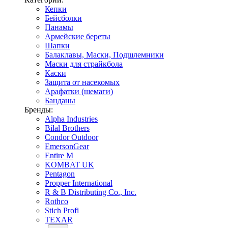
Кепки
Бейсболки
Панамы
Армейские береты
Шапки
Балаклавы, Маски, Подшлемники
Маски для страйкбола
Каски
Защита от насекомых
Арафатки (шемаги)
Банданы
Бренды:
Alpha Industries
Bilal Brothers
Condor Outdoor
EmersonGear
Entire M
KOMBAT UK
Pentagon
Propper International
R & B Distributing Co., Inc.
Rothco
Stich Profi
TEXAR