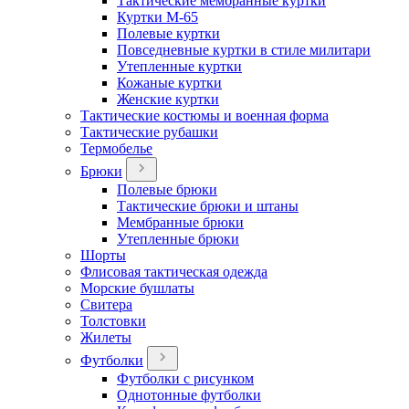
Тактические мембранные куртки
Куртки М-65
Полевые куртки
Повседневные куртки в стиле милитари
Утепленные куртки
Кожаные куртки
Женские куртки
Тактические костюмы и военная форма
Тактические рубашки
Термобелье
Брюки
Полевые брюки
Тактические брюки и штаны
Мембранные брюки
Утепленные брюки
Шорты
Флисовая тактическая одежда
Морские бушлаты
Свитера
Толстовки
Жилеты
Футболки
Футболки с рисунком
Однотонные футболки