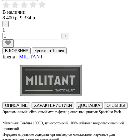
В наличии
8 400 р.
9 334 р.
-
1
+
В КОРЗИНУ
Купить в 1 клик
Бренд:
MILITANT
ОПИСАНИЕ
ХАРАКТЕРИСТИКИ
ДОСТАВКА
ОТЗЫВЫ
Эргономичный нейлоновый мультифункциональный рюкзак Specialist Pack.
Материал: Cordura 1000D, износостойкий 100% нейлон с водооталкивающей
пропиткой.
Переднее отделение содержит органайзер со множеством карманов д
ля
равномерного распределения вещей.