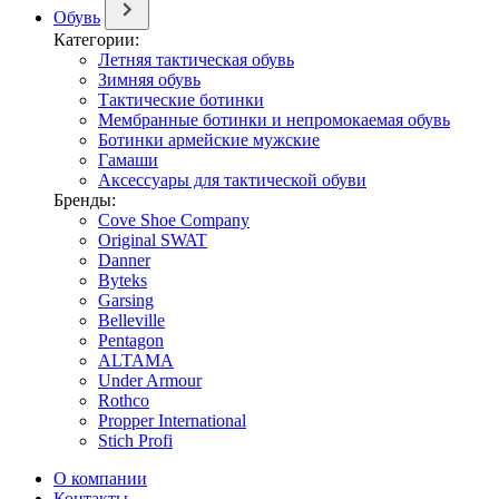
Обувь
Категории:
Летняя тактическая обувь
Зимняя обувь
Тактические ботинки
Мембранные ботинки и непромокаемая обувь
Ботинки армейские мужские
Гамаши
Аксессуары для тактической обуви
Бренды:
Cove Shoe Company
Original SWAT
Danner
Byteks
Garsing
Belleville
Pentagon
ALTAMA
Under Armour
Rothco
Propper International
Stich Profi
О компании
Контакты