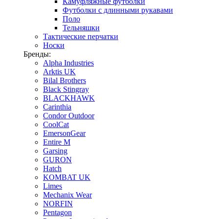
Камуфляжные футболки
Футболки с длинными рукавами
Поло
Тельняшки
Тактические перчатки
Носки
Бренды:
Alpha Industries
Arktis UK
Bilal Brothers
Black Stingray
BLACKHAWK
Carinthia
Condor Outdoor
CoolCat
EmersonGear
Entire M
Garsing
GURON
Hatch
KOMBAT UK
Limes
Mechanix Wear
NORFIN
Pentagon