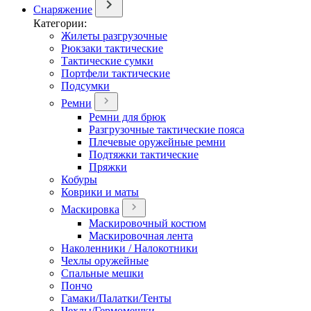
Снаряжение
Категории:
Жилеты разгрузочные
Рюкзаки тактические
Тактические сумки
Портфели тактические
Подсумки
Ремни
Ремни для брюк
Разгрузочные тактические пояса
Плечевые оружейные ремни
Подтяжки тактические
Пряжки
Кобуры
Коврики и маты
Маскировка
Маскировочный костюм
Маскировочная лента
Наколенники / Налокотники
Чехлы оружейные
Спальные мешки
Пончо
Гамаки/Палатки/Тенты
Чехлы/Гермомешки