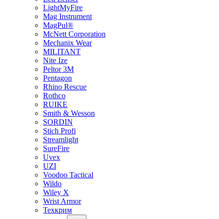
LightMyFire
Mag Instrument
MagPul®
McNett Corporation
Mechanix Wear
MILITANT
Nite Ize
Peltor 3M
Pentagon
Rhino Rescue
Rothco
RUIKE
Smith & Wesson
SORDIN
Stich Profi
Streamlight
SureFire
Uvex
UZI
Voodoo Tactical
Wildo
Wiley X
Wrist Armor
Техкрим