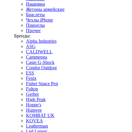
Нашивки
Жетоны армейские
Браслеты
Чехлы iPhone
Прицелы
Прочее
Бренды:
Alpha Industries
ASG
CALDWELL
Cammenga
Casio G-Shock
Condor Outdoor
ESS
Fenix
Fisher Space Pen
Fulton
Gerber
High Peak
Hoppe's
Humvee
KOMBAT UK
KOVEA
Leatherman
Led Lenser