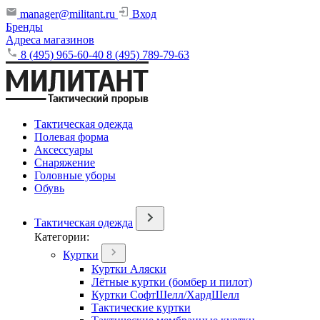
manager@militant.ru
Вход
Бренды
Адреса магазинов
8 (495) 965-60-40
8 (495) 789-79-63
Тактическая одежда
Полевая форма
Аксессуары
Снаряжение
Головные уборы
Обувь
Тактическая одежда
Категории:
Куртки
Куртки Аляски
Лётные куртки (бомбер и пилот)
Куртки СофтШелл/ХардШелл
Тактические куртки