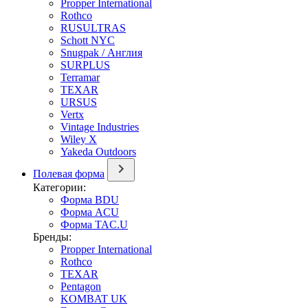
Propper International
Rothco
RUSULTRAS
Schott NYC
Snugpak / Англия
SURPLUS
Terramar
TEXAR
URSUS
Vertx
Vintage Industries
Wiley X
Yakeda Outdoors
Полевая форма
Категории:
Форма BDU
Форма ACU
Форма TAC.U
Бренды:
Propper International
Rothco
TEXAR
Pentagon
KOMBAT UK