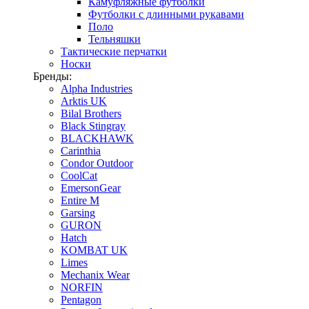
Камуфляжные футболки
Футболки с длинными рукавами
Поло
Тельняшки
Тактические перчатки
Носки
Бренды:
Alpha Industries
Arktis UK
Bilal Brothers
Black Stingray
BLACKHAWK
Carinthia
Condor Outdoor
CoolCat
EmersonGear
Entire M
Garsing
GURON
Hatch
KOMBAT UK
Limes
Mechanix Wear
NORFIN
Pentagon