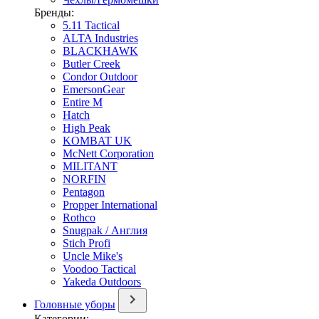
Бренды:
5.11 Tactical
ALTA Industries
BLACKHAWK
Butler Creek
Condor Outdoor
EmersonGear
Entire M
Hatch
High Peak
KOMBAT UK
McNett Corporation
MILITANT
NORFIN
Pentagon
Propper International
Rothco
Snugpak / Англия
Stich Profi
Uncle Mike's
Voodoo Tactical
Yakeda Outdoors
Головные уборы
Категории: