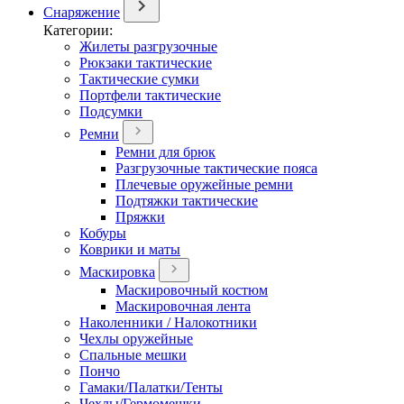
Снаряжение
Категории:
Жилеты разгрузочные
Рюкзаки тактические
Тактические сумки
Портфели тактические
Подсумки
Ремни
Ремни для брюк
Разгрузочные тактические пояса
Плечевые оружейные ремни
Подтяжки тактические
Пряжки
Кобуры
Коврики и маты
Маскировка
Маскировочный костюм
Маскировочная лента
Наколенники / Налокотники
Чехлы оружейные
Спальные мешки
Пончо
Гамаки/Палатки/Тенты
Чехлы/Гермомешки