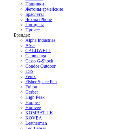
Нашивки
Жетоны армейские
Браслеты
Чехлы iPhone
Прицелы
Прочее
Бренды:
Alpha Industries
ASG
CALDWELL
Cammenga
Casio G-Shock
Condor Outdoor
ESS
Fenix
Fisher Space Pen
Fulton
Gerber
High Peak
Hoppe's
Humvee
KOMBAT UK
KOVEA
Leatherman
Led Lenser