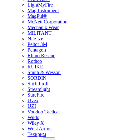
LightMyFire
Mag Instrument
MagPul®
McNett Corporation
Mechanix Wear
MILITANT
Nite Ize
Peltor 3M
Pentagon
Rhino Rescue
Rothco
RUIKE
Smith & Wesson
SORDIN
Stich Profi
Streamlight
SureFire
Uvex
UZI
Voodoo Tactical
Wildo
Wiley X
Wrist Armor
Техкрим