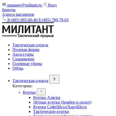
manager@militant.ru
Вход
Бренды
Адреса магазинов
8 (495) 965-60-40
8 (495) 789-79-63
Тактическая одежда
Полевая форма
Аксессуары
Снаряжение
Головные уборы
Обувь
Тактическая одежда
Категории:
Куртки
Куртки Аляски
Лётные куртки (бомбер и пилот)
Куртки СофтШелл/ХардШелл
Тактические куртки