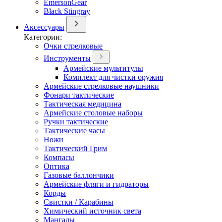
EmersonGear
Black Stingray
Аксессуары
Категории:
Очки стрелковые
Инструменты
Армейские мультитулы
Комплект для чистки оружия
Армейские стрелковые наушники
Фонари тактические
Тактическая медицина
Армейские столовые наборы
Ручки тактические
Тактические часы
Ножи
Тактический Грим
Компасы
Оптика
Газовые баллончики
Армейские фляги и гидраторы
Корды
Свистки / Карабины
Химический источник света
Мангалы