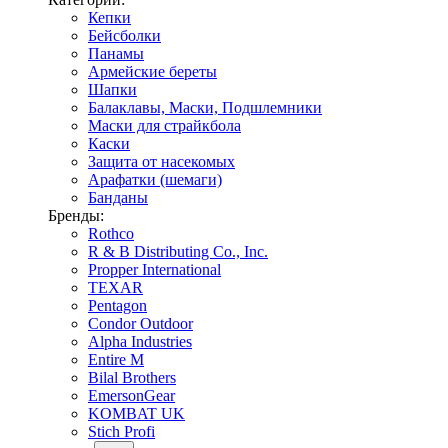
Кепки
Бейсболки
Панамы
Армейские береты
Шапки
Балаклавы, Маски, Подшлемники
Маски для страйкбола
Каски
Защита от насекомых
Арафатки (шемаги)
Банданы
Бренды:
Rothco
R & B Distributing Co., Inc.
Propper International
TEXAR
Pentagon
Condor Outdoor
Alpha Industries
Entire M
Bilal Brothers
EmersonGear
KOMBAT UK
Stich Profi