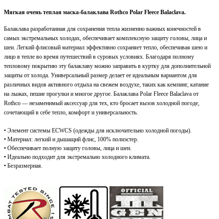
Мягкая очень теплая маска-балаклава Rothco Polar Fleece Balaclava.
Балаклава разработанная для сохранения тепла жизненно важных конечностей в
самых экстремальных холодах, обеспечивает комплексную защиту головы, лица и
шеи. Легкий флисовый материал эффективно сохраняет тепло, обеспечивая шею и
лицо в тепле во время путешествий в суровых условиях. Благодаря полному
тепловому покрытию эту балаклаву можно заправить в куртку для дополнительной
защиты от холода. Универсальный размер делает ее идеальным вариантом для
различных видов активного отдыха на свежем воздухе, таких как кемпинг, катание
на лыжах, пешие прогулки и многое другое. Балаклава Polar Fleece Balaclava от
Rothco — незаменимый аксессуар для тех, кто бросает вызов холодной погоде,
сочетающий в себе тепло, комфорт и универсальность.
• Элемент системы ECWCS (одежды для исключительно холодной погоды).
• Материал: легкий и дышащий флис, 100% полиэстер.
• Обеспечивает полную защиту головы, лица и шеи.
• Идеально подходит для экстремально холодного климата.
• Безразмерная.