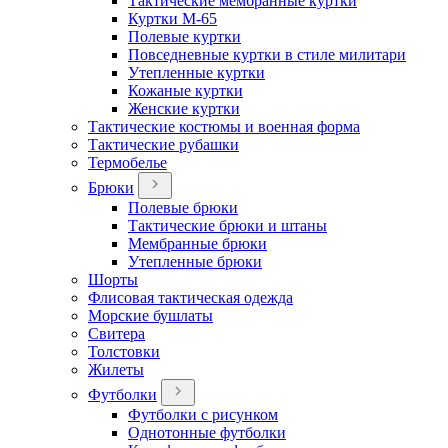
Тактические мембранные куртки
Куртки М-65
Полевые куртки
Повседневные куртки в стиле милитари
Утепленные куртки
Кожаные куртки
Женские куртки
Тактические костюмы и военная форма
Тактические рубашки
Термобелье
Брюки
Полевые брюки
Тактические брюки и штаны
Мембранные брюки
Утепленные брюки
Шорты
Флисовая тактическая одежда
Морские бушлаты
Свитера
Толстовки
Жилеты
Футболки
Футболки с рисунком
Однотонные футболки