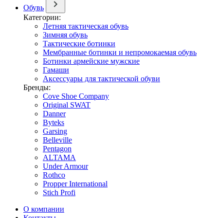
Обувь
Категории:
Летняя тактическая обувь
Зимняя обувь
Тактические ботинки
Мембранные ботинки и непромокаемая обувь
Ботинки армейские мужские
Гамаши
Аксессуары для тактической обуви
Бренды:
Cove Shoe Company
Original SWAT
Danner
Byteks
Garsing
Belleville
Pentagon
ALTAMA
Under Armour
Rothco
Propper International
Stich Profi
О компании
Контакты