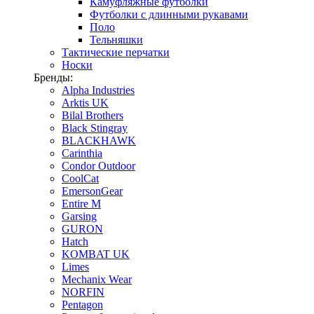
Камуфляжные футболки
Футболки с длинными рукавами
Поло
Тельняшки
Тактические перчатки
Носки
Бренды:
Alpha Industries
Arktis UK
Bilal Brothers
Black Stingray
BLACKHAWK
Carinthia
Condor Outdoor
CoolCat
EmersonGear
Entire M
Garsing
GURON
Hatch
KOMBAT UK
Limes
Mechanix Wear
NORFIN
Pentagon