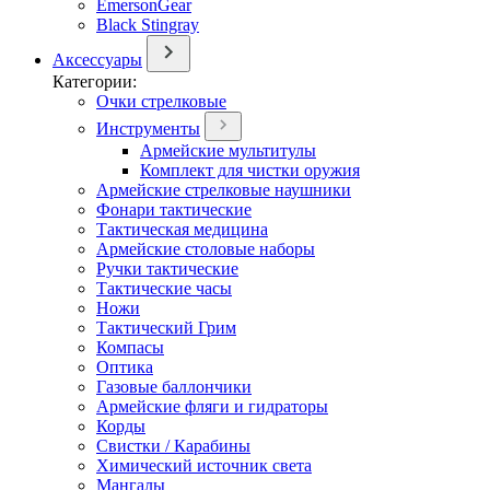
EmersonGear
Black Stingray
Аксессуары
Категории:
Очки стрелковые
Инструменты
Армейские мультитулы
Комплект для чистки оружия
Армейские стрелковые наушники
Фонари тактические
Тактическая медицина
Армейские столовые наборы
Ручки тактические
Тактические часы
Ножи
Тактический Грим
Компасы
Оптика
Газовые баллончики
Армейские фляги и гидраторы
Корды
Свистки / Карабины
Химический источник света
Мангалы