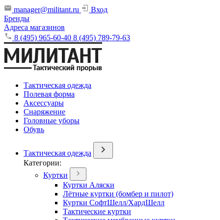
manager@militant.ru
Вход
Бренды
Адреса магазинов
8 (495) 965-60-40
8 (495) 789-79-63
Тактическая одежда
Полевая форма
Аксессуары
Снаряжение
Головные уборы
Обувь
Тактическая одежда
Категории:
Куртки
Куртки Аляски
Лётные куртки (бомбер и пилот)
Куртки СофтШелл/ХардШелл
Тактические куртки