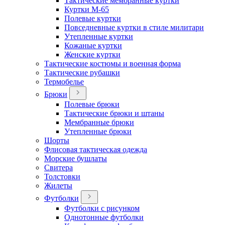
Тактические мембранные куртки
Куртки М-65
Полевые куртки
Повседневные куртки в стиле милитари
Утепленные куртки
Кожаные куртки
Женские куртки
Тактические костюмы и военная форма
Тактические рубашки
Термобелье
Брюки
Полевые брюки
Тактические брюки и штаны
Мембранные брюки
Утепленные брюки
Шорты
Флисовая тактическая одежда
Морские бушлаты
Свитера
Толстовки
Жилеты
Футболки
Футболки с рисунком
Однотонные футболки