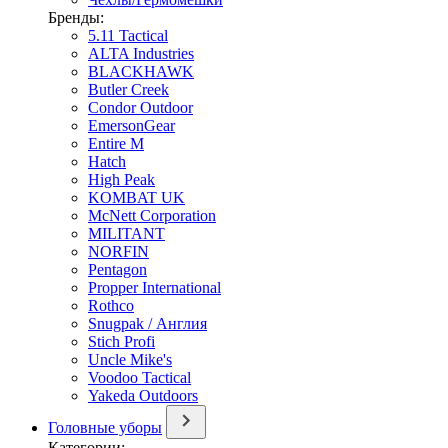
Бренды:
5.11 Tactical
ALTA Industries
BLACKHAWK
Butler Creek
Condor Outdoor
EmersonGear
Entire M
Hatch
High Peak
KOMBAT UK
McNett Corporation
MILITANT
NORFIN
Pentagon
Propper International
Rothco
Snugpak / Англия
Stich Profi
Uncle Mike's
Voodoo Tactical
Yakeda Outdoors
Головные уборы
Категории: