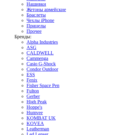
Нашивки
Жетоны армейские
Браслеты
Чехлы iPhone
Прицелы
Прочее
Бренды:
Alpha Industries
ASG
CALDWELL
Cammenga
Casio G-Shock
Condor Outdoor
ESS
Fenix
Fisher Space Pen
Fulton
Gerber
High Peak
Hoppe's
Humvee
KOMBAT UK
KOVEA
Leatherman
Led Lenser