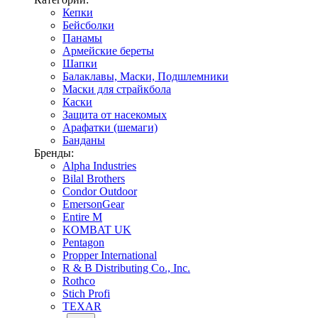
Кепки
Бейсболки
Панамы
Армейские береты
Шапки
Балаклавы, Маски, Подшлемники
Маски для страйкбола
Каски
Защита от насекомых
Арафатки (шемаги)
Банданы
Бренды:
Alpha Industries
Bilal Brothers
Condor Outdoor
EmersonGear
Entire M
KOMBAT UK
Pentagon
Propper International
R & B Distributing Co., Inc.
Rothco
Stich Profi
TEXAR