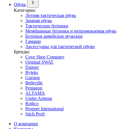
Обувь
Категории:
Летняя тактическая обувь
Зимняя обувь
Тактические ботинки
Мембранные ботинки и непромокаемая обувь
Ботинки армейские мужские
Гамаши
Аксессуары для тактической обуви
Бренды:
Cove Shoe Company
Original SWAT
Danner
Byteks
Garsing
Belleville
Pentagon
ALTAMA
Under Armour
Rothco
Propper International
Stich Profi
О компании
Контакты