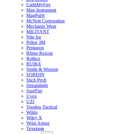
LightMyFire
Mag Instrument
MagPul®
McNett Corporation
Mechanix Wear
MILITANT
Nite Ize
Peltor 3M
Pentagon
Rhino Rescue
Rothco
RUIKE
Smith & Wesson
SORDIN
Stich Profi
Streamlight
SureFire
Uvex
UZI
Voodoo Tactical
Wildo
Wiley X
Wrist Armor
Техкрим