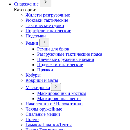
Снаряжение
Категории:
Жилеты разгрузочные
Рюкзаки тактические
Тактические сумки
Портфели тактические
Подсумки
Ремни
Ремни для брюк
Разгрузочные тактические пояса
Плечевые оружейные ремни
Подтяжки тактические
Пряжки
Кобуры
Коврики и маты
Маскировка
Маскировочный костюм
Маскировочная лента
Наколенники / Налокотники
Чехлы оружейные
Спальные мешки
Пончо
Гамаки/Палатки/Тенты
Чехлы/Гермомешки