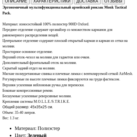
ОПИСАНИЕ
ХАРАКТЕРИСТИКИ
ДОСТАВКА
ОТЗЫВЫ
Эргономичный мультифункциональный армейский рюкзак Monk Tactical
Pack.
Материал: износостойкий 100% полиэстер 900D Oxford.
Переднее отделение содержит органайзер со множеством карманов д
ля
равномерного распределения вещей.
Центральное отделение содержит плоский открытый карман и карман из сетки на
молнии.
Просторное основное отделение
.
Верхний отсек-чехол на молнии для гаджетов или очков.
Дополнительный фронтальный отсек на молнии.
Скрытый задний отдел на молнии.
Мягкие
полиуретановые спинка и плечевые лямки с вентилируемой сеткой AirMesh.
Регулируемые по высоте плечевые лямки фиксируются на груди фастексом.
Верхняя усиленная
нейлоновая ручка для переноски.
Боковые компрессионные ремни.
Бесшумные усиленные реверсивные молнии.
Крепления системы M.O.L.L.E./S.T.R.I.K.E.
Общий размер: 45х35х25 см.
Объем: 35-40 литров.
Вес: 1.3 кг.
Материал: Полиэстер
Цвет:
Зеленый