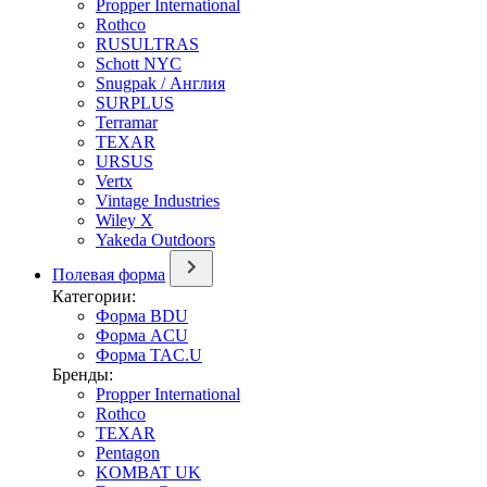
Propper International
Rothco
RUSULTRAS
Schott NYC
Snugpak / Англия
SURPLUS
Terramar
TEXAR
URSUS
Vertx
Vintage Industries
Wiley X
Yakeda Outdoors
Полевая форма
Категории:
Форма BDU
Форма ACU
Форма TAC.U
Бренды:
Propper International
Rothco
TEXAR
Pentagon
KOMBAT UK