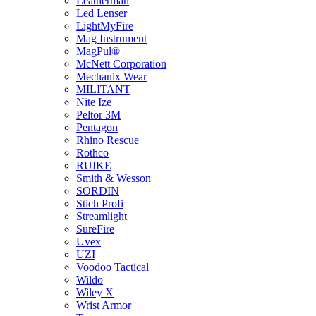
Leatherman
Led Lenser
LightMyFire
Mag Instrument
MagPul®
McNett Corporation
Mechanix Wear
MILITANT
Nite Ize
Peltor 3M
Pentagon
Rhino Rescue
Rothco
RUIKE
Smith & Wesson
SORDIN
Stich Profi
Streamlight
SureFire
Uvex
UZI
Voodoo Tactical
Wildo
Wiley X
Wrist Armor