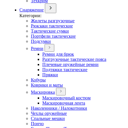
Техкрим
Снаряжение
Категории:
Жилеты разгрузочные
Рюкзаки тактические
Тактические сумки
Портфели тактические
Подсумки
Ремни
Ремни для брюк
Разгрузочные тактические пояса
Плечевые оружейные ремни
Подтяжки тактические
Пряжки
Кобуры
Коврики и маты
Маскировка
Маскировочный костюм
Маскировочная лента
Наколенники / Налокотники
Чехлы оружейные
Спальные мешки
Пончо