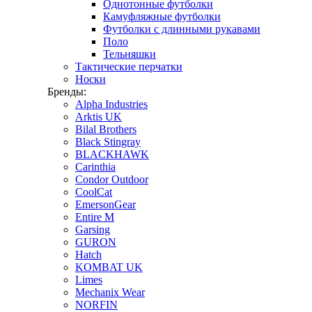
Однотонные футболки
Камуфляжные футболки
Футболки с длинными рукавами
Поло
Тельняшки
Тактические перчатки
Носки
Бренды:
Alpha Industries
Arktis UK
Bilal Brothers
Black Stingray
BLACKHAWK
Carinthia
Condor Outdoor
CoolCat
EmersonGear
Entire M
Garsing
GURON
Hatch
KOMBAT UK
Limes
Mechanix Wear
NORFIN