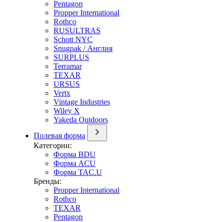
Pentagon
Propper International
Rothco
RUSULTRAS
Schott NYC
Snugpak / Англия
SURPLUS
Terramar
TEXAR
URSUS
Vertx
Vintage Industries
Wiley X
Yakeda Outdoors
Полевая форма
Категории:
Форма BDU
Форма ACU
Форма TAC.U
Бренды:
Propper International
Rothco
TEXAR
Pentagon