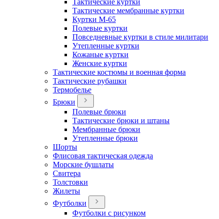
Тактические куртки
Тактические мембранные куртки
Куртки М-65
Полевые куртки
Повседневные куртки в стиле милитари
Утепленные куртки
Кожаные куртки
Женские куртки
Тактические костюмы и военная форма
Тактические рубашки
Термобелье
Брюки
Полевые брюки
Тактические брюки и штаны
Мембранные брюки
Утепленные брюки
Шорты
Флисовая тактическая одежда
Морские бушлаты
Свитера
Толстовки
Жилеты
Футболки
Футболки с рисунком