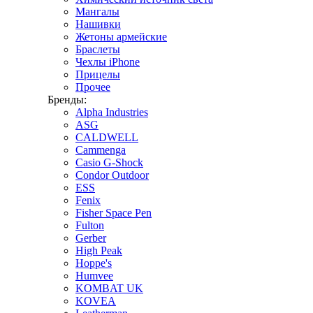
Мангалы
Нашивки
Жетоны армейские
Браслеты
Чехлы iPhone
Прицелы
Прочее
Бренды:
Alpha Industries
ASG
CALDWELL
Cammenga
Casio G-Shock
Condor Outdoor
ESS
Fenix
Fisher Space Pen
Fulton
Gerber
High Peak
Hoppe's
Humvee
KOMBAT UK
KOVEA