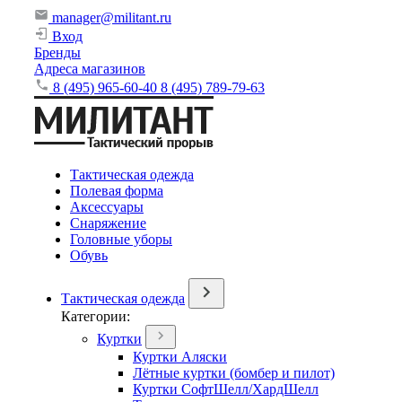
manager@militant.ru
Вход
Бренды
Адреса магазинов
8 (495) 965-60-40
8 (495) 789-79-63
Тактическая одежда
Полевая форма
Аксессуары
Снаряжение
Головные уборы
Обувь
Тактическая одежда
Категории:
Куртки
Куртки Аляски
Лётные куртки (бомбер и пилот)
Куртки СофтШелл/ХардШелл