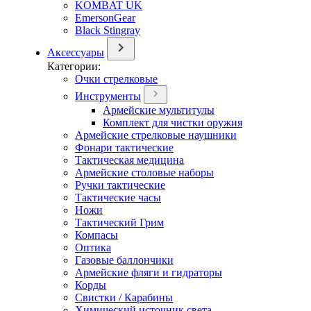
KOMBAT UK
EmersonGear
Black Stingray
Аксессуары
Категории:
Очки стрелковые
Инструменты
Армейские мультитулы
Комплект для чистки оружия
Армейские стрелковые наушники
Фонари тактические
Тактическая медицина
Армейские столовые наборы
Ручки тактические
Тактические часы
Ножи
Тактический Грим
Компасы
Оптика
Газовые баллончики
Армейские фляги и гидраторы
Корды
Свистки / Карабины
Химический источник света