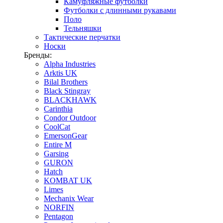
Камуфляжные футболки
Футболки с длинными рукавами
Поло
Тельняшки
Тактические перчатки
Носки
Бренды:
Alpha Industries
Arktis UK
Bilal Brothers
Black Stingray
BLACKHAWK
Carinthia
Condor Outdoor
CoolCat
EmersonGear
Entire M
Garsing
GURON
Hatch
KOMBAT UK
Limes
Mechanix Wear
NORFIN
Pentagon