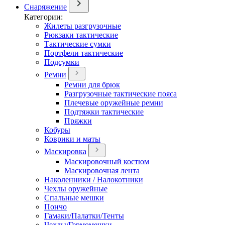
Снаряжение
Категории:
Жилеты разгрузочные
Рюкзаки тактические
Тактические сумки
Портфели тактические
Подсумки
Ремни
Ремни для брюк
Разгрузочные тактические пояса
Плечевые оружейные ремни
Подтяжки тактические
Пряжки
Кобуры
Коврики и маты
Маскировка
Маскировочный костюм
Маскировочная лента
Наколенники / Налокотники
Чехлы оружейные
Спальные мешки
Пончо
Гамаки/Палатки/Тенты
Чехлы/Гермомешки