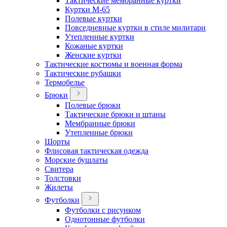
Тактические мембранные куртки
Куртки М-65
Полевые куртки
Повседневные куртки в стиле милитари
Утепленные куртки
Кожаные куртки
Женские куртки
Тактические костюмы и военная форма
Тактические рубашки
Термобелье
Брюки
Полевые брюки
Тактические брюки и штаны
Мембранные брюки
Утепленные брюки
Шорты
Флисовая тактическая одежда
Морские бушлаты
Свитера
Толстовки
Жилеты
Футболки
Футболки с рисунком
Однотонные футболки