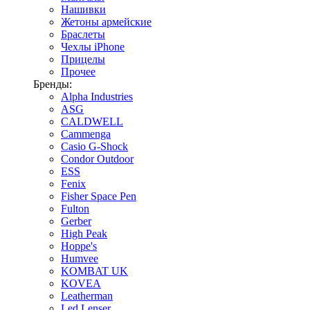
Нашивки
Жетоны армейские
Браслеты
Чехлы iPhone
Прицелы
Прочее
Бренды:
Alpha Industries
ASG
CALDWELL
Cammenga
Casio G-Shock
Condor Outdoor
ESS
Fenix
Fisher Space Pen
Fulton
Gerber
High Peak
Hoppe's
Humvee
KOMBAT UK
KOVEA
Leatherman
Led Lenser