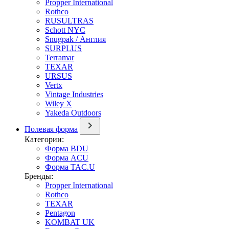
Propper International
Rothco
RUSULTRAS
Schott NYC
Snugpak / Англия
SURPLUS
Terramar
TEXAR
URSUS
Vertx
Vintage Industries
Wiley X
Yakeda Outdoors
Полевая форма
Категории:
Форма BDU
Форма ACU
Форма TAC.U
Бренды:
Propper International
Rothco
TEXAR
Pentagon
KOMBAT UK