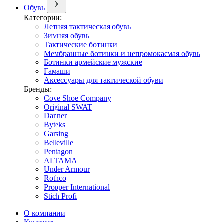
Обувь
Категории:
Летняя тактическая обувь
Зимняя обувь
Тактические ботинки
Мембранные ботинки и непромокаемая обувь
Ботинки армейские мужские
Гамаши
Аксессуары для тактической обуви
Бренды:
Cove Shoe Company
Original SWAT
Danner
Byteks
Garsing
Belleville
Pentagon
ALTAMA
Under Armour
Rothco
Propper International
Stich Profi
О компании
Контакты