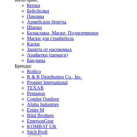
Кепки
Бейсболки
Панамы
Армейские береты
Шапки
Балаклавы, Маски, Подшлемники
Маски для страйкбола
Каски
Защита от насекомых
Арафатки (шемаги)
Банданы
Бренды:
Rothco
R & B Distributing Co., Inc.
Propper International
TEXAR
Pentagon
Condor Outdoor
Alpha Industries
Entire M
Bilal Brothers
EmersonGear
KOMBAT UK
Stich Profi