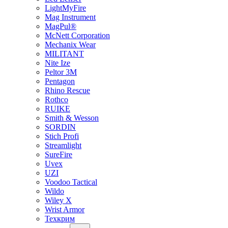
LightMyFire
Mag Instrument
MagPul®
McNett Corporation
Mechanix Wear
MILITANT
Nite Ize
Peltor 3M
Pentagon
Rhino Rescue
Rothco
RUIKE
Smith & Wesson
SORDIN
Stich Profi
Streamlight
SureFire
Uvex
UZI
Voodoo Tactical
Wildo
Wiley X
Wrist Armor
Техкрим