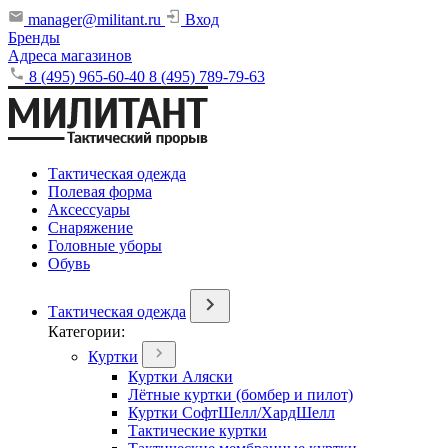
manager@militant.ru
Вход
Бренды
Адреса магазинов
8 (495) 965-60-40
8 (495) 789-79-63
Тактическая одежда
Полевая форма
Аксессуары
Снаряжение
Головные уборы
Обувь
Тактическая одежда
Категории:
Куртки
Куртки Аляски
Лётные куртки (бомбер и пилот)
Куртки СофтШелл/ХардШелл
Тактические куртки