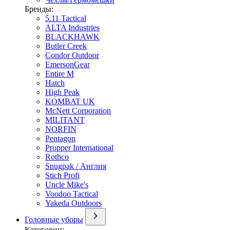
Бренды:
5.11 Tactical
ALTA Industries
BLACKHAWK
Butler Creek
Condor Outdoor
EmersonGear
Entire M
Hatch
High Peak
KOMBAT UK
McNett Corporation
MILITANT
NORFIN
Pentagon
Propper International
Rothco
Snugpak / Англия
Stich Profi
Uncle Mike's
Voodoo Tactical
Yakeda Outdoors
Головные уборы
Категории: