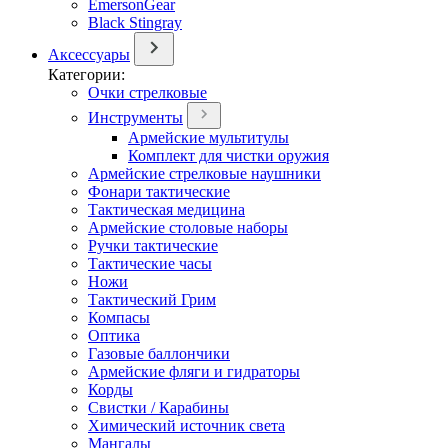
EmersonGear
Black Stingray
Аксессуары
Категории:
Очки стрелковые
Инструменты
Армейские мультитулы
Комплект для чистки оружия
Армейские стрелковые наушники
Фонари тактические
Тактическая медицина
Армейские столовые наборы
Ручки тактические
Тактические часы
Ножи
Тактический Грим
Компасы
Оптика
Газовые баллончики
Армейские фляги и гидраторы
Корды
Свистки / Карабины
Химический источник света
Мангалы