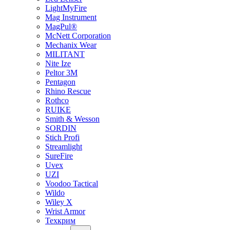
LightMyFire
Mag Instrument
MagPul®
McNett Corporation
Mechanix Wear
MILITANT
Nite Ize
Peltor 3M
Pentagon
Rhino Rescue
Rothco
RUIKE
Smith & Wesson
SORDIN
Stich Profi
Streamlight
SureFire
Uvex
UZI
Voodoo Tactical
Wildo
Wiley X
Wrist Armor
Техкрим