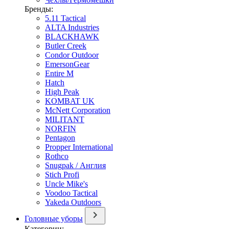
Бренды:
5.11 Tactical
ALTA Industries
BLACKHAWK
Butler Creek
Condor Outdoor
EmersonGear
Entire M
Hatch
High Peak
KOMBAT UK
McNett Corporation
MILITANT
NORFIN
Pentagon
Propper International
Rothco
Snugpak / Англия
Stich Profi
Uncle Mike's
Voodoo Tactical
Yakeda Outdoors
Головные уборы
Категории: