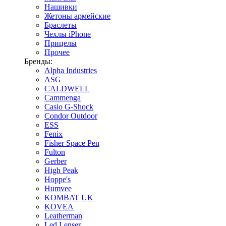
Нашивки
Жетоны армейские
Браслеты
Чехлы iPhone
Прицелы
Прочее
Бренды:
Alpha Industries
ASG
CALDWELL
Cammenga
Casio G-Shock
Condor Outdoor
ESS
Fenix
Fisher Space Pen
Fulton
Gerber
High Peak
Hoppe's
Humvee
KOMBAT UK
KOVEA
Leatherman
Led Lenser