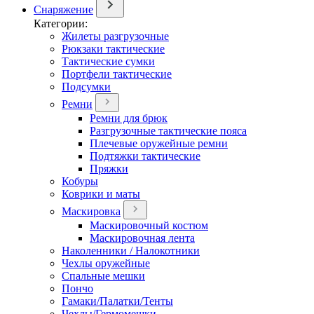
Снаряжение
Категории:
Жилеты разгрузочные
Рюкзаки тактические
Тактические сумки
Портфели тактические
Подсумки
Ремни
Ремни для брюк
Разгрузочные тактические пояса
Плечевые оружейные ремни
Подтяжки тактические
Пряжки
Кобуры
Коврики и маты
Маскировка
Маскировочный костюм
Маскировочная лента
Наколенники / Налокотники
Чехлы оружейные
Спальные мешки
Пончо
Гамаки/Палатки/Тенты
Чехлы/Гермомешки