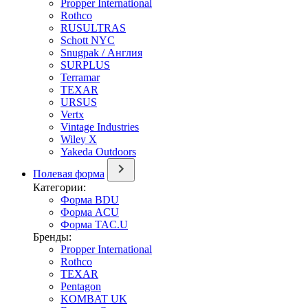
Propper International
Rothco
RUSULTRAS
Schott NYC
Snugpak / Англия
SURPLUS
Terramar
TEXAR
URSUS
Vertx
Vintage Industries
Wiley X
Yakeda Outdoors
Полевая форма
Категории:
Форма BDU
Форма ACU
Форма TAC.U
Бренды:
Propper International
Rothco
TEXAR
Pentagon
KOMBAT UK