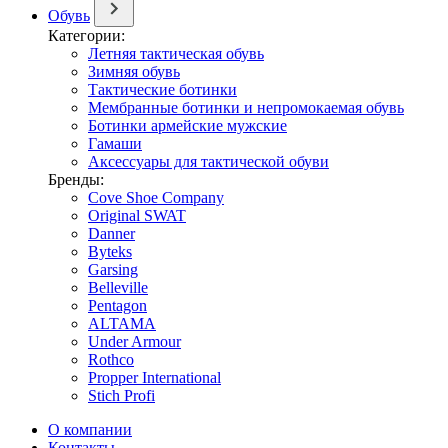
Обувь
Категории:
Летняя тактическая обувь
Зимняя обувь
Тактические ботинки
Мембранные ботинки и непромокаемая обувь
Ботинки армейские мужские
Гамаши
Аксессуары для тактической обуви
Бренды:
Cove Shoe Company
Original SWAT
Danner
Byteks
Garsing
Belleville
Pentagon
ALTAMA
Under Armour
Rothco
Propper International
Stich Profi
О компании
Контакты