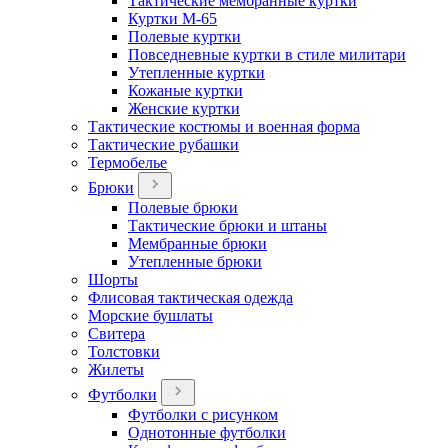
Тактические мембранные куртки
Куртки М-65
Полевые куртки
Повседневные куртки в стиле милитари
Утепленные куртки
Кожаные куртки
Женские куртки
Тактические костюмы и военная форма
Тактические рубашки
Термобелье
Брюки
Полевые брюки
Тактические брюки и штаны
Мембранные брюки
Утепленные брюки
Шорты
Флисовая тактическая одежда
Морские бушлаты
Свитера
Толстовки
Жилеты
Футболки
Футболки с рисунком
Однотонные футболки