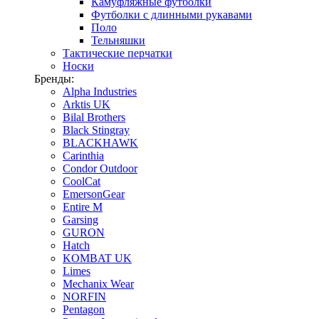
Камуфляжные футболки
Футболки с длинными рукавами
Поло
Тельняшки
Тактические перчатки
Носки
Бренды:
Alpha Industries
Arktis UK
Bilal Brothers
Black Stingray
BLACKHAWK
Carinthia
Condor Outdoor
CoolCat
EmersonGear
Entire M
Garsing
GURON
Hatch
KOMBAT UK
Limes
Mechanix Wear
NORFIN
Pentagon