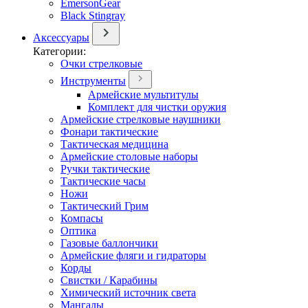
EmersonGear
Black Stingray
Аксессуары
Категории:
Очки стрелковые
Инструменты
Армейские мультитулы
Комплект для чистки оружия
Армейские стрелковые наушники
Фонари тактические
Тактическая медицина
Армейские столовые наборы
Ручки тактические
Тактические часы
Ножи
Тактический Грим
Компасы
Оптика
Газовые баллончики
Армейские фляги и гидраторы
Корды
Свистки / Карабины
Химический источник света
Мангалы