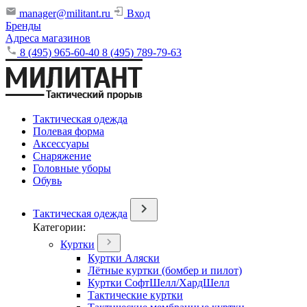
manager@militant.ru
Вход
Бренды
Адреса магазинов
8 (495) 965-60-40
8 (495) 789-79-63
Тактическая одежда
Полевая форма
Аксессуары
Снаряжение
Головные уборы
Обувь
Тактическая одежда
Категории:
Куртки
Куртки Аляски
Лётные куртки (бомбер и пилот)
Куртки СофтШелл/ХардШелл
Тактические куртки