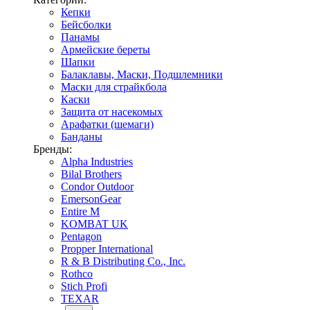
Кепки
Бейсболки
Панамы
Армейские береты
Шапки
Балаклавы, Маски, Подшлемники
Маски для страйкбола
Каски
Защита от насекомых
Арафатки (шемаги)
Банданы
Бренды:
Alpha Industries
Bilal Brothers
Condor Outdoor
EmersonGear
Entire M
KOMBAT UK
Pentagon
Propper International
R & B Distributing Co., Inc.
Rothco
Stich Profi
TEXAR