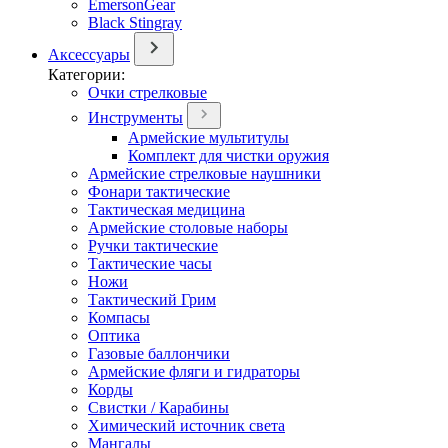
EmersonGear
Black Stingray
Аксессуары
Категории:
Очки стрелковые
Инструменты
Армейские мультитулы
Комплект для чистки оружия
Армейские стрелковые наушники
Фонари тактические
Тактическая медицина
Армейские столовые наборы
Ручки тактические
Тактические часы
Ножи
Тактический Грим
Компасы
Оптика
Газовые баллончики
Армейские фляги и гидраторы
Корды
Свистки / Карабины
Химический источник света
Мангалы