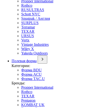
Propper International
Rothco
RUSULTRAS
Schott NYC
Snugpak / Англия
SURPLUS
Terramar
TEXAR
URSUS
Vertx
Vintage Industries
Wiley X
Yakeda Outdoors
Полевая форма
Категории:
Форма BDU
Форма ACU
Форма TAC.U
Бренды:
Propper International
Rothco
TEXAR
Pentagon
KOMBAT UK