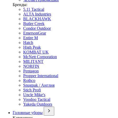
Бренды:
5.11 Tactical
ALTA Industries
BLACKHAWK
Butler Creek
Condor Outdoor
EmersonGear
Entire M
Hatch
High Peak
KOMBAT UK
McNett Corporation
MILITANT
NORFIN
Pentagon
Propper International
Rothco
Snugpak / Англия
Stich Profi
Uncle Mike's
Voodoo Tactical
Yakeda Outdoors
Головные уборы
Категории: