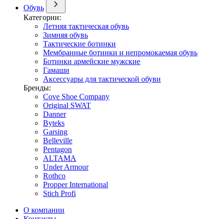
Обувь
Категории:
Летняя тактическая обувь
Зимняя обувь
Тактические ботинки
Мембранные ботинки и непромокаемая обувь
Ботинки армейские мужские
Гамаши
Аксессуары для тактической обуви
Бренды:
Cove Shoe Company
Original SWAT
Danner
Byteks
Garsing
Belleville
Pentagon
ALTAMA
Under Armour
Rothco
Propper International
Stich Profi
О компании
Контакты