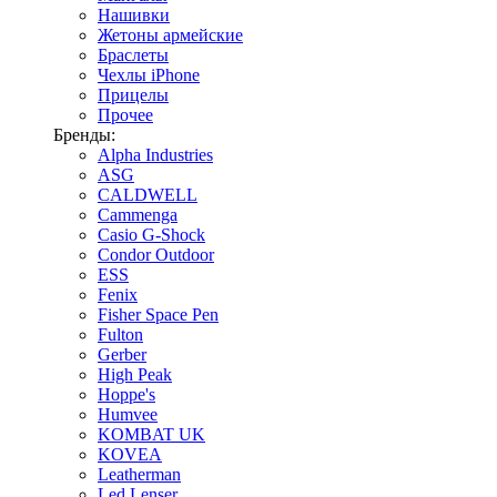
Нашивки
Жетоны армейские
Браслеты
Чехлы iPhone
Прицелы
Прочее
Бренды:
Alpha Industries
ASG
CALDWELL
Cammenga
Casio G-Shock
Condor Outdoor
ESS
Fenix
Fisher Space Pen
Fulton
Gerber
High Peak
Hoppe's
Humvee
KOMBAT UK
KOVEA
Leatherman
Led Lenser