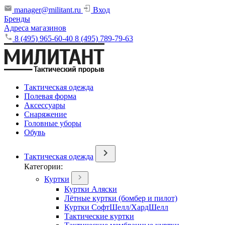
manager@militant.ru
Вход
Бренды
Адреса магазинов
8 (495) 965-60-40
8 (495) 789-79-63
Тактическая одежда
Полевая форма
Аксессуары
Снаряжение
Головные уборы
Обувь
Тактическая одежда
Категории:
Куртки
Куртки Аляски
Лётные куртки (бомбер и пилот)
Куртки СофтШелл/ХардШелл
Тактические куртки