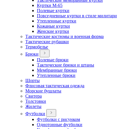
Тактические мембранные куртки
Куртки М-65
Полевые куртки
Повседневные куртки в стиле милитари
Утепленные куртки
Кожаные куртки
Женские куртки
Тактические костюмы и военная форма
Тактические рубашки
Термобелье
Брюки
Полевые брюки
Тактические брюки и штаны
Мембранные брюки
Утепленные брюки
Шорты
Флисовая тактическая одежда
Морские бушлаты
Свитера
Толстовки
Жилеты
Футболки
Футболки с рисунком
Однотонные футболки