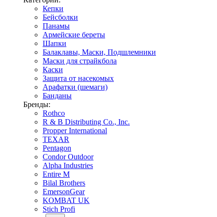
Кепки
Бейсболки
Панамы
Армейские береты
Шапки
Балаклавы, Маски, Подшлемники
Маски для страйкбола
Каски
Защита от насекомых
Арафатки (шемаги)
Банданы
Бренды:
Rothco
R & B Distributing Co., Inc.
Propper International
TEXAR
Pentagon
Condor Outdoor
Alpha Industries
Entire M
Bilal Brothers
EmersonGear
KOMBAT UK
Stich Profi