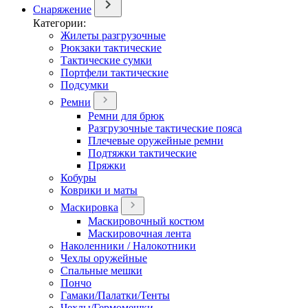
Снаряжение
Категории:
Жилеты разгрузочные
Рюкзаки тактические
Тактические сумки
Портфели тактические
Подсумки
Ремни
Ремни для брюк
Разгрузочные тактические пояса
Плечевые оружейные ремни
Подтяжки тактические
Пряжки
Кобуры
Коврики и маты
Маскировка
Маскировочный костюм
Маскировочная лента
Наколенники / Налокотники
Чехлы оружейные
Спальные мешки
Пончо
Гамаки/Палатки/Тенты
Чехлы/Гермомешки