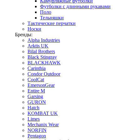
Камуфляжные футболки
Футболки с длинными рукавами
Поло
Тельняшки
Тактические перчатки
Носки
Бренды:
Alpha Industries
Arktis UK
Bilal Brothers
Black Stingray
BLACKHAWK
Carinthia
Condor Outdoor
CoolCat
EmersonGear
Entire M
Garsing
GURON
Hatch
KOMBAT UK
Limes
Mechanix Wear
NORFIN
Pentagon