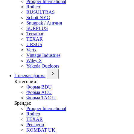
Propper International
Rothco
RUSULTRAS
Schott NYC
Snugpak / Англия
SURPLUS
Terramar
TEXAR
URSUS
Vertx
Vintage Industries
Wiley X
Yakeda Outdoors
Полевая форма
Категории:
Форма BDU
Форма ACU
Форма TAC.U
Бренды:
Propper International
Rothco
TEXAR
Pentagon
KOMBAT UK