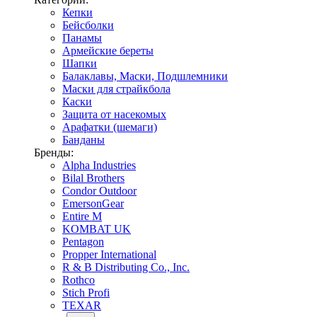
Кепки
Бейсболки
Панамы
Армейские береты
Шапки
Балаклавы, Маски, Подшлемники
Маски для страйкбола
Каски
Защита от насекомых
Арафатки (шемаги)
Банданы
Бренды:
Alpha Industries
Bilal Brothers
Condor Outdoor
EmersonGear
Entire M
KOMBAT UK
Pentagon
Propper International
R & B Distributing Co., Inc.
Rothco
Stich Profi
TEXAR