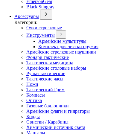
EmersonGear
Black Stingray
Аксессуары
Категории:
Очки стрелковые
Инструменты
Армейские мультитулы
Комплект для чистки оружия
Армейские стрелковые наушники
Фонари тактические
Тактическая медицина
Армейские столовые наборы
Ручки тактические
Тактические часы
Ножи
Тактический Грим
Компасы
Оптика
Газовые баллончики
Армейские фляги и гидраторы
Корды
Свистки / Карабины
Химический источник света
Мангалы