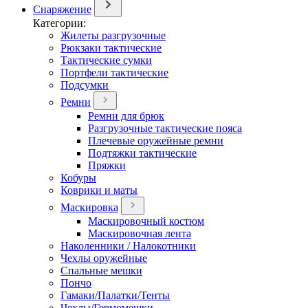
Снаряжение
Категории:
Жилеты разгрузочные
Рюкзаки тактические
Тактические сумки
Портфели тактические
Подсумки
Ремни
Ремни для брюк
Разгрузочные тактические пояса
Плечевые оружейные ремни
Подтяжки тактические
Пряжки
Кобуры
Коврики и маты
Маскировка
Маскировочный костюм
Маскировочная лента
Наколенники / Налокотники
Чехлы оружейные
Спальные мешки
Пончо
Гамаки/Палатки/Тенты
Чехлы/Гермомешки