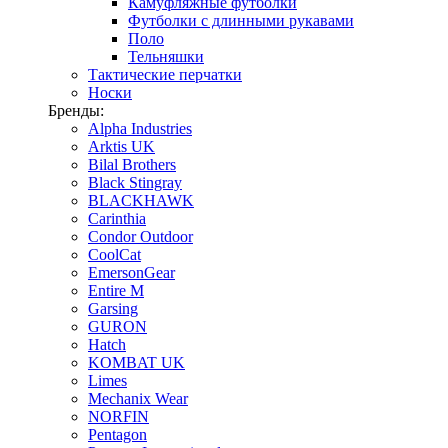
Камуфляжные футболки
Футболки с длинными рукавами
Поло
Тельняшки
Тактические перчатки
Носки
Бренды:
Alpha Industries
Arktis UK
Bilal Brothers
Black Stingray
BLACKHAWK
Carinthia
Condor Outdoor
CoolCat
EmersonGear
Entire M
Garsing
GURON
Hatch
KOMBAT UK
Limes
Mechanix Wear
NORFIN
Pentagon