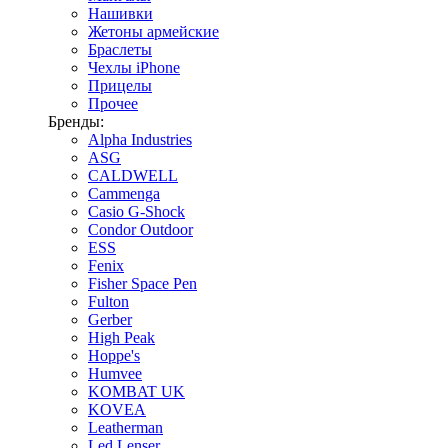
Нашивки
Жетоны армейские
Браслеты
Чехлы iPhone
Прицелы
Прочее
Бренды:
Alpha Industries
ASG
CALDWELL
Cammenga
Casio G-Shock
Condor Outdoor
ESS
Fenix
Fisher Space Pen
Fulton
Gerber
High Peak
Hoppe's
Humvee
KOMBAT UK
KOVEA
Leatherman
Led Lenser