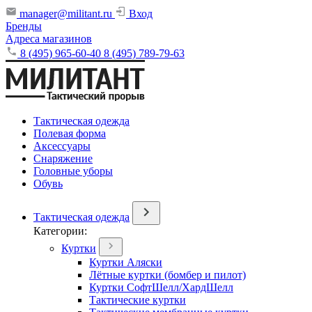
manager@militant.ru
Вход
Бренды
Адреса магазинов
8 (495) 965-60-40
8 (495) 789-79-63
Тактическая одежда
Полевая форма
Аксессуары
Снаряжение
Головные уборы
Обувь
Тактическая одежда
Категории:
Куртки
Куртки Аляски
Лётные куртки (бомбер и пилот)
Куртки СофтШелл/ХардШелл
Тактические куртки