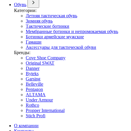
Обувь
Категории:
Летняя тактическая обувь
Зимняя обувь
Тактические ботинки
Мембранные ботинки и непромокаемая обувь
Ботинки армейские мужские
Гамаши
Аксессуары для тактической обуви
Бренды:
Cove Shoe Company
Original SWAT
Danner
Byteks
Garsing
Belleville
Pentagon
ALTAMA
Under Armour
Rothco
Propper International
Stich Profi
О компании
Контакты