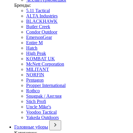
Бренды:
5.11 Tactical
ALTA Industries
BLACKHAWK
Butler Creek
Condor Outdoor
EmersonGear
Entire M
Hatch
High Peak
KOMBAT UK
McNett Corporation
MILITANT
NORFIN
Pentagon
Propper International
Rothco
Snugpak / Англия
Stich Profi
Uncle Mike's
Voodoo Tactical
Yakeda Outdoors
Головные уборы
Категории: