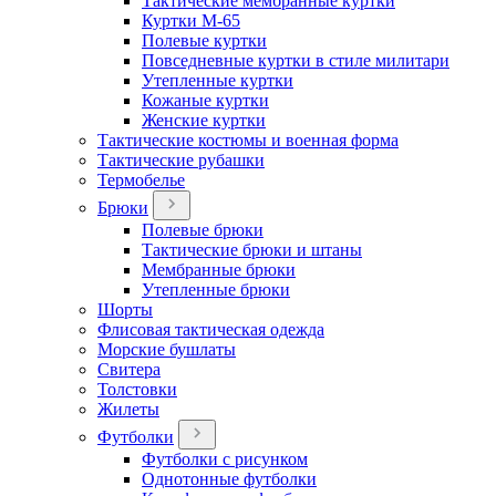
Тактические мембранные куртки
Куртки М-65
Полевые куртки
Повседневные куртки в стиле милитари
Утепленные куртки
Кожаные куртки
Женские куртки
Тактические костюмы и военная форма
Тактические рубашки
Термобелье
Брюки
Полевые брюки
Тактические брюки и штаны
Мембранные брюки
Утепленные брюки
Шорты
Флисовая тактическая одежда
Морские бушлаты
Свитера
Толстовки
Жилеты
Футболки
Футболки с рисунком
Однотонные футболки