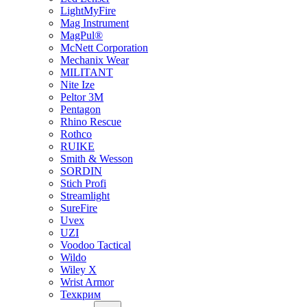
LightMyFire
Mag Instrument
MagPul®
McNett Corporation
Mechanix Wear
MILITANT
Nite Ize
Peltor 3M
Pentagon
Rhino Rescue
Rothco
RUIKE
Smith & Wesson
SORDIN
Stich Profi
Streamlight
SureFire
Uvex
UZI
Voodoo Tactical
Wildo
Wiley X
Wrist Armor
Техкрим