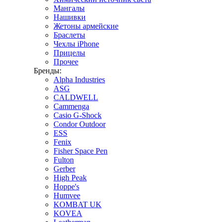
Мангалы
Нашивки
Жетоны армейские
Браслеты
Чехлы iPhone
Прицелы
Прочее
Бренды:
Alpha Industries
ASG
CALDWELL
Cammenga
Casio G-Shock
Condor Outdoor
ESS
Fenix
Fisher Space Pen
Fulton
Gerber
High Peak
Hoppe's
Humvee
KOMBAT UK
KOVEA