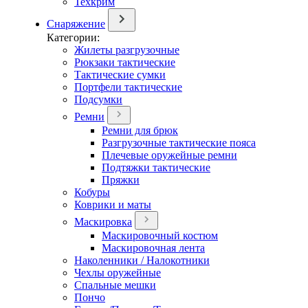
Техкрим
Снаряжение
Категории:
Жилеты разгрузочные
Рюкзаки тактические
Тактические сумки
Портфели тактические
Подсумки
Ремни
Ремни для брюк
Разгрузочные тактические пояса
Плечевые оружейные ремни
Подтяжки тактические
Пряжки
Кобуры
Коврики и маты
Маскировка
Маскировочный костюм
Маскировочная лента
Наколенники / Налокотники
Чехлы оружейные
Спальные мешки
Пончо