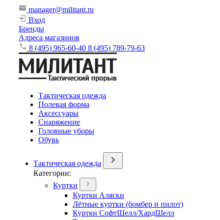
manager@militant.ru
Вход
Бренды
Адреса магазинов
8 (495) 965-60-40
8 (495) 789-79-63
Тактическая одежда
Полевая форма
Аксессуары
Снаряжение
Головные уборы
Обувь
Тактическая одежда
Категории:
Куртки
Куртки Аляски
Лётные куртки (бомбер и пилот)
Куртки СофтШелл/ХардШелл