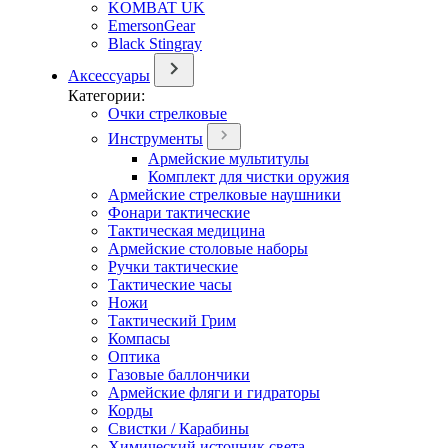
KOMBAT UK
EmersonGear
Black Stingray
Аксессуары
Категории:
Очки стрелковые
Инструменты
Армейские мультитулы
Комплект для чистки оружия
Армейские стрелковые наушники
Фонари тактические
Тактическая медицина
Армейские столовые наборы
Ручки тактические
Тактические часы
Ножи
Тактический Грим
Компасы
Оптика
Газовые баллончики
Армейские фляги и гидраторы
Корды
Свистки / Карабины
Химический источник света