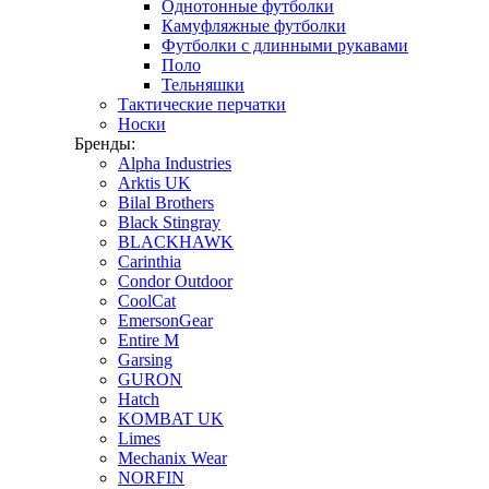
Однотонные футболки
Камуфляжные футболки
Футболки с длинными рукавами
Поло
Тельняшки
Тактические перчатки
Носки
Бренды:
Alpha Industries
Arktis UK
Bilal Brothers
Black Stingray
BLACKHAWK
Carinthia
Condor Outdoor
CoolCat
EmersonGear
Entire M
Garsing
GURON
Hatch
KOMBAT UK
Limes
Mechanix Wear
NORFIN