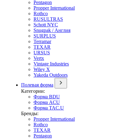
Pentagon
Propper International
Rothco
RUSULTRAS
Schott NYC
Snugpak / Англия
SURPLUS
Terramar
TEXAR
URSUS
Vertx
Vintage Industries
Wiley X
Yakeda Outdoors
Полевая форма
Категории:
Форма BDU
Форма ACU
Форма TAC.U
Бренды:
Propper International
Rothco
TEXAR
Pentagon