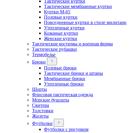
Тактические куртки
Тактические мембранные куртки
Куртки М-65
Полевые куртки
Повседневные куртки в стиле милитари
Утепленные куртки
Кожаные куртки
Женские куртки
Тактические костюмы и военная форма
Тактические рубашки
Термобелье
Брюки
Полевые брюки
Тактические брюки и штаны
Мембранные брюки
Утепленные брюки
Шорты
Флисовая тактическая одежда
Морские бушлаты
Свитера
Толстовки
Жилеты
Футболки
Футболки с рисунком