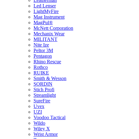
Leatherman
Led Lenser
LightMyFire
Mag Instrument
MagPul®
McNett Corporation
Mechanix Wear
MILITANT
Nite Ize
Peltor 3M
Pentagon
Rhino Rescue
Rothco
RUIKE
Smith & Wesson
SORDIN
Stich Profi
Streamlight
SureFire
Uvex
UZI
Voodoo Tactical
Wildo
Wiley X
Wrist Armor