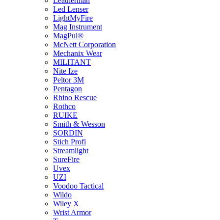
Leatherman
Led Lenser
LightMyFire
Mag Instrument
MagPul®
McNett Corporation
Mechanix Wear
MILITANT
Nite Ize
Peltor 3M
Pentagon
Rhino Rescue
Rothco
RUIKE
Smith & Wesson
SORDIN
Stich Profi
Streamlight
SureFire
Uvex
UZI
Voodoo Tactical
Wildo
Wiley X
Wrist Armor