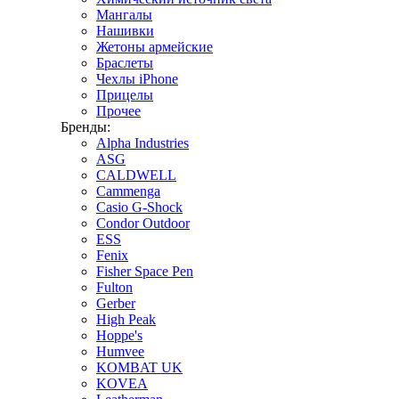
Мангалы
Нашивки
Жетоны армейские
Браслеты
Чехлы iPhone
Прицелы
Прочее
Бренды:
Alpha Industries
ASG
CALDWELL
Cammenga
Casio G-Shock
Condor Outdoor
ESS
Fenix
Fisher Space Pen
Fulton
Gerber
High Peak
Hoppe's
Humvee
KOMBAT UK
KOVEA