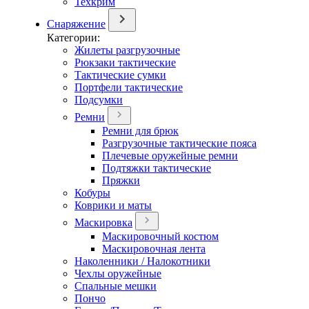
Техкрим
Снаряжение
Категории:
Жилеты разгрузочные
Рюкзаки тактические
Тактические сумки
Портфели тактические
Подсумки
Ремни
Ремни для брюк
Разгрузочные тактические пояса
Плечевые оружейные ремни
Подтяжки тактические
Пряжки
Кобуры
Коврики и маты
Маскировка
Маскировочный костюм
Маскировочная лента
Наколенники / Налокотники
Чехлы оружейные
Спальные мешки
Пончо