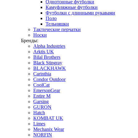
Однотонные футболки
Камуфляжные футболки
Футболки с длинными рукавами
Поло
Тельняшки
Тактические перчатки
Носки
Бренды:
Alpha Industries
Arktis UK
Bilal Brothers
Black Stingray
BLACKHAWK
Carinthia
Condor Outdoor
CoolCat
EmersonGear
Entire M
Garsing
GURON
Hatch
KOMBAT UK
Limes
Mechanix Wear
NORFIN