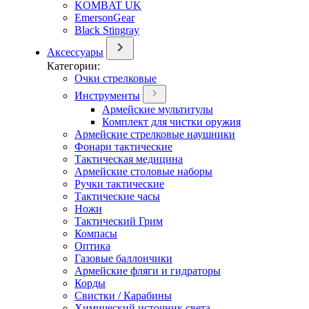
KOMBAT UK
EmersonGear
Black Stingray
Аксессуары
Категории:
Очки стрелковые
Инструменты
Армейские мультитулы
Комплект для чистки оружия
Армейские стрелковые наушники
Фонари тактические
Тактическая медицина
Армейские столовые наборы
Ручки тактические
Тактические часы
Ножи
Тактический Грим
Компасы
Оптика
Газовые баллончики
Армейские фляги и гидраторы
Корды
Свистки / Карабины
Химический источник света