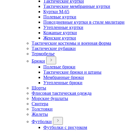
Тактические куртки
Тактические мембранные куртки
Куртки М-65
Полевые куртки
Повседневные куртки в стиле милитари
Утепленные куртки
Кожаные куртки
Женские куртки
Тактические костюмы и военная форма
Тактические рубашки
Термобелье
Брюки
Полевые брюки
Тактические брюки и штаны
Мембранные брюки
Утепленные брюки
Шорты
Флисовая тактическая одежда
Морские бушлаты
Свитера
Толстовки
Жилеты
Футболки
Футболки с рисунком