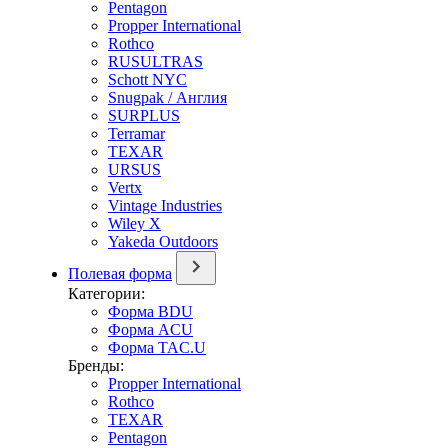
Pentagon
Propper International
Rothco
RUSULTRAS
Schott NYC
Snugpak / Англия
SURPLUS
Terramar
TEXAR
URSUS
Vertx
Vintage Industries
Wiley X
Yakeda Outdoors
Полевая форма
Категории:
Форма BDU
Форма ACU
Форма TAC.U
Бренды:
Propper International
Rothco
TEXAR
Pentagon