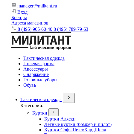
manager@militant.ru
Вход
Бренды
Адреса магазинов
8 (495) 965-60-40
8 (495) 789-79-63
Тактическая одежда
Полевая форма
Аксессуары
Снаряжение
Головные уборы
Обувь
Тактическая одежда
Категории:
Куртки
Куртки Аляски
Лётные куртки (бомбер и пилот)
Куртки СофтШелл/ХардШелл