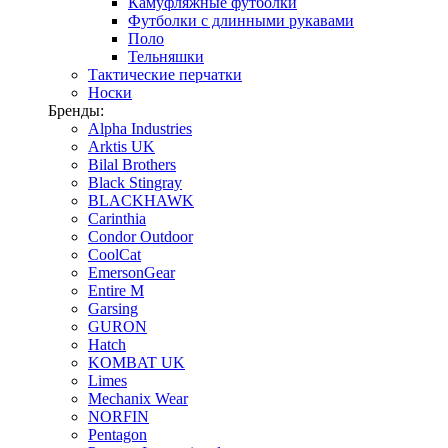
Камуфляжные футболки
Футболки с длинными рукавами
Поло
Тельняшки
Тактические перчатки
Носки
Бренды:
Alpha Industries
Arktis UK
Bilal Brothers
Black Stingray
BLACKHAWK
Carinthia
Condor Outdoor
CoolCat
EmersonGear
Entire M
Garsing
GURON
Hatch
KOMBAT UK
Limes
Mechanix Wear
NORFIN
Pentagon