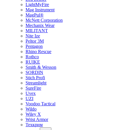
LightMyFire
Mag Instrument
MagPul®
McNett Corporation
Mechanix Wear
MILITANT
Nite Ize
Peltor 3M
Pentagon
Rhino Rescue
Rothco
RUIKE
Smith & Wesson
SORDIN
Stich Profi
Streamlight
SureFire
Uvex
UZI
Voodoo Tactical
Wildo
Wiley X
Wrist Armor
Техкрим