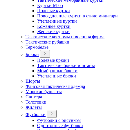
Тактические мембранные куртки
Куртки М-65
Полевые куртки
Повседневные куртки в стиле милитари
Утепленные куртки
Кожаные куртки
Женские куртки
Тактические костюмы и военная форма
Тактические рубашки
Термобелье
Брюки
Полевые брюки
Тактические брюки и штаны
Мембранные брюки
Утепленные брюки
Шорты
Флисовая тактическая одежда
Морские бушлаты
Свитера
Толстовки
Жилеты
Футболки
Футболки с рисунком
Однотонные футболки