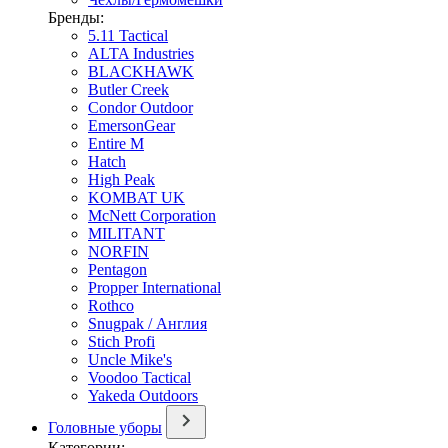
Бренды:
5.11 Tactical
ALTA Industries
BLACKHAWK
Butler Creek
Condor Outdoor
EmersonGear
Entire M
Hatch
High Peak
KOMBAT UK
McNett Corporation
MILITANT
NORFIN
Pentagon
Propper International
Rothco
Snugpak / Англия
Stich Profi
Uncle Mike's
Voodoo Tactical
Yakeda Outdoors
Головные уборы
Категории: