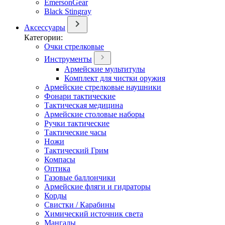
EmersonGear
Black Stingray
Аксессуары
Категории:
Очки стрелковые
Инструменты
Армейские мультитулы
Комплект для чистки оружия
Армейские стрелковые наушники
Фонари тактические
Тактическая медицина
Армейские столовые наборы
Ручки тактические
Тактические часы
Ножи
Тактический Грим
Компасы
Оптика
Газовые баллончики
Армейские фляги и гидраторы
Корды
Свистки / Карабины
Химический источник света
Мангалы