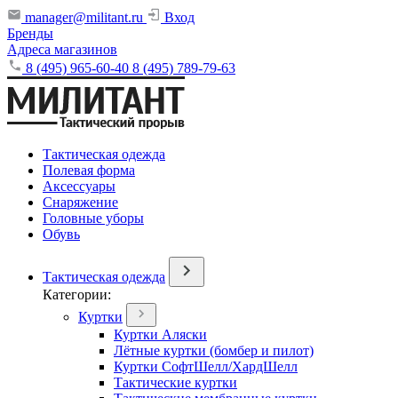
manager@militant.ru
Вход
Бренды
Адреса магазинов
8 (495) 965-60-40
8 (495) 789-79-63
Тактическая одежда
Полевая форма
Аксессуары
Снаряжение
Головные уборы
Обувь
Тактическая одежда
Категории:
Куртки
Куртки Аляски
Лётные куртки (бомбер и пилот)
Куртки СофтШелл/ХардШелл
Тактические куртки