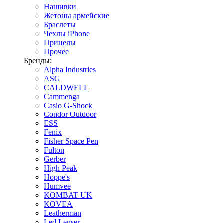
Нашивки
Жетоны армейские
Браслеты
Чехлы iPhone
Прицелы
Прочее
Бренды:
Alpha Industries
ASG
CALDWELL
Cammenga
Casio G-Shock
Condor Outdoor
ESS
Fenix
Fisher Space Pen
Fulton
Gerber
High Peak
Hoppe's
Humvee
KOMBAT UK
KOVEA
Leatherman
Led Lenser