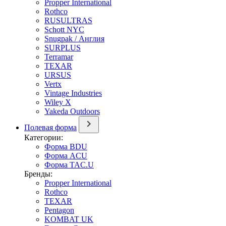
Propper International
Rothco
RUSULTRAS
Schott NYC
Snugpak / Англия
SURPLUS
Terramar
TEXAR
URSUS
Vertx
Vintage Industries
Wiley X
Yakeda Outdoors
Полевая форма
Категории:
Форма BDU
Форма ACU
Форма TAC.U
Бренды:
Propper International
Rothco
TEXAR
Pentagon
KOMBAT UK