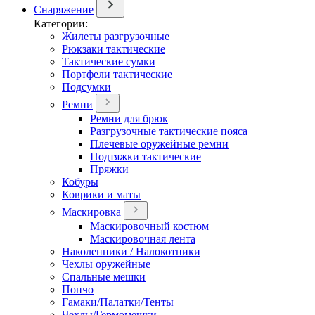
Снаряжение
Категории:
Жилеты разгрузочные
Рюкзаки тактические
Тактические сумки
Портфели тактические
Подсумки
Ремни
Ремни для брюк
Разгрузочные тактические пояса
Плечевые оружейные ремни
Подтяжки тактические
Пряжки
Кобуры
Коврики и маты
Маскировка
Маскировочный костюм
Маскировочная лента
Наколенники / Налокотники
Чехлы оружейные
Спальные мешки
Пончо
Гамаки/Палатки/Тенты
Чехлы/Гермомешки