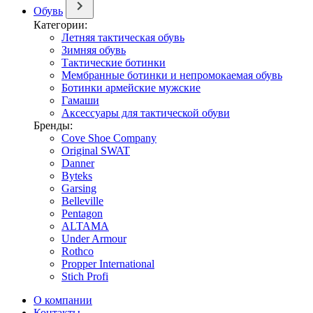
Обувь
Категории:
Летняя тактическая обувь
Зимняя обувь
Тактические ботинки
Мембранные ботинки и непромокаемая обувь
Ботинки армейские мужские
Гамаши
Аксессуары для тактической обуви
Бренды:
Cove Shoe Company
Original SWAT
Danner
Byteks
Garsing
Belleville
Pentagon
ALTAMA
Under Armour
Rothco
Propper International
Stich Profi
О компании
Контакты