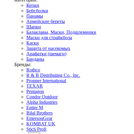
Кепки
Бейсболки
Панамы
Армейские береты
Шапки
Балаклавы, Маски, Подшлемники
Маски для страйкбола
Каски
Защита от насекомых
Арафатки (шемаги)
Банданы
Бренды:
Rothco
R & B Distributing Co., Inc.
Propper International
TEXAR
Pentagon
Condor Outdoor
Alpha Industries
Entire M
Bilal Brothers
EmersonGear
KOMBAT UK
Stich Profi