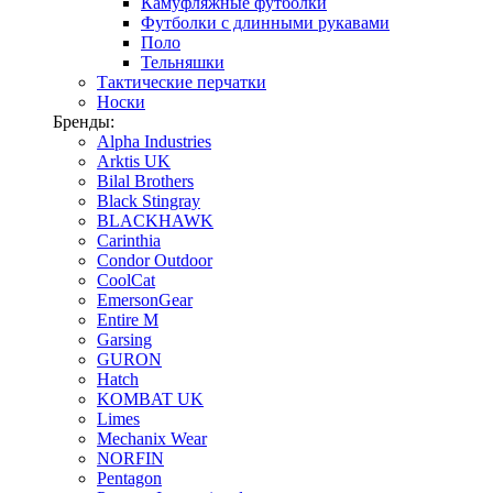
Камуфляжные футболки
Футболки с длинными рукавами
Поло
Тельняшки
Тактические перчатки
Носки
Бренды:
Alpha Industries
Arktis UK
Bilal Brothers
Black Stingray
BLACKHAWK
Carinthia
Condor Outdoor
CoolCat
EmersonGear
Entire M
Garsing
GURON
Hatch
KOMBAT UK
Limes
Mechanix Wear
NORFIN
Pentagon