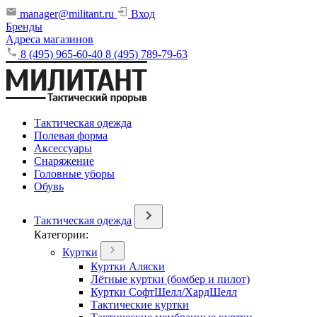
manager@militant.ru
Вход
Бренды
Адреса магазинов
8 (495) 965-60-40
8 (495) 789-79-63
Тактическая одежда
Полевая форма
Аксессуары
Снаряжение
Головные уборы
Обувь
Тактическая одежда
Категории:
Куртки
Куртки Аляски
Лётные куртки (бомбер и пилот)
Куртки СофтШелл/ХардШелл
Тактические куртки