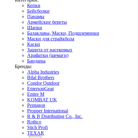
Кепки
Бейсболки
Панамы
Армейские береты
Шапки
Балаклавы, Маски, Подшлемники
Маски для страйкбола
Каски
Защита от насекомых
Арафатки (шемаги)
Банданы
Бренды:
Alpha Industries
Bilal Brothers
Condor Outdoor
EmersonGear
Entire M
KOMBAT UK
Pentagon
Propper International
R & B Distributing Co., Inc.
Rothco
Stich Profi
TEXAR