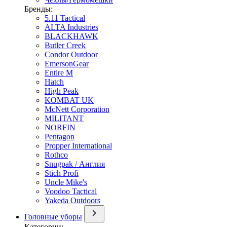
Бренды:
5.11 Tactical
ALTA Industries
BLACKHAWK
Butler Creek
Condor Outdoor
EmersonGear
Entire M
Hatch
High Peak
KOMBAT UK
McNett Corporation
MILITANT
NORFIN
Pentagon
Propper International
Rothco
Snugpak / Англия
Stich Profi
Uncle Mike's
Voodoo Tactical
Yakeda Outdoors
Головные уборы
Категории: