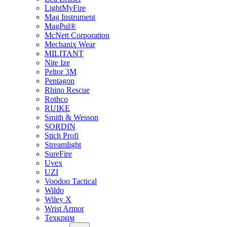
LightMyFire
Mag Instrument
MagPul®
McNett Corporation
Mechanix Wear
MILITANT
Nite Ize
Peltor 3M
Pentagon
Rhino Rescue
Rothco
RUIKE
Smith & Wesson
SORDIN
Stich Profi
Streamlight
SureFire
Uvex
UZI
Voodoo Tactical
Wildo
Wiley X
Wrist Armor
Техкрим