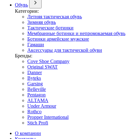
Обувь
Категории:
Летняя тактическая обувь
Зимняя обувь
Тактические ботинки
Мембранные ботинки и непромокаемая обувь
Ботинки армейские мужские
Гамаши
Аксессуары для тактической обуви
Бренды:
Cove Shoe Company
Original SWAT
Danner
Byteks
Garsing
Belleville
Pentagon
ALTAMA
Under Armour
Rothco
Propper International
Stich Profi
О компании
Контакты