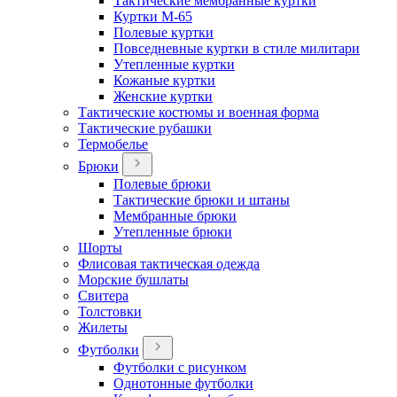
Тактические мембранные куртки
Куртки М-65
Полевые куртки
Повседневные куртки в стиле милитари
Утепленные куртки
Кожаные куртки
Женские куртки
Тактические костюмы и военная форма
Тактические рубашки
Термобелье
Брюки
Полевые брюки
Тактические брюки и штаны
Мембранные брюки
Утепленные брюки
Шорты
Флисовая тактическая одежда
Морские бушлаты
Свитера
Толстовки
Жилеты
Футболки
Футболки с рисунком
Однотонные футболки