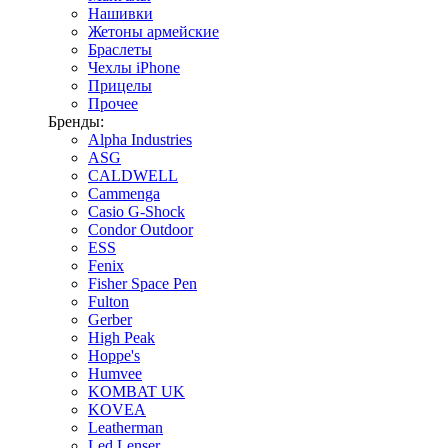
Нашивки
Жетоны армейские
Браслеты
Чехлы iPhone
Прицелы
Прочее
Бренды:
Alpha Industries
ASG
CALDWELL
Cammenga
Casio G-Shock
Condor Outdoor
ESS
Fenix
Fisher Space Pen
Fulton
Gerber
High Peak
Hoppe's
Humvee
KOMBAT UK
KOVEA
Leatherman
Led Lenser