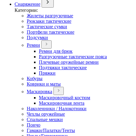
Снаряжение
Категории:
Жилеты разгрузочные
Рюкзаки тактические
Тактические сумки
Портфели тактические
Подсумки
Ремни
Ремни для брюк
Разгрузочные тактические пояса
Плечевые оружейные ремни
Подтяжки тактические
Пряжки
Кобуры
Коврики и маты
Маскировка
Маскировочный костюм
Маскировочная лента
Наколенники / Налокотники
Чехлы оружейные
Спальные мешки
Пончо
Гамаки/Палатки/Тенты
Чехлы/Гермомешки