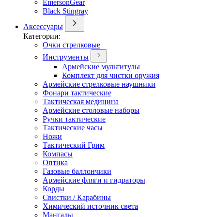
EmersonGear
Black Stingray
Аксессуары
Категории:
Очки стрелковые
Инструменты
Армейские мультитулы
Комплект для чистки оружия
Армейские стрелковые наушники
Фонари тактические
Тактическая медицина
Армейские столовые наборы
Ручки тактические
Тактические часы
Ножи
Тактический Грим
Компасы
Оптика
Газовые баллончики
Армейские фляги и гидраторы
Корды
Свистки / Карабины
Химический источник света
Мангалы