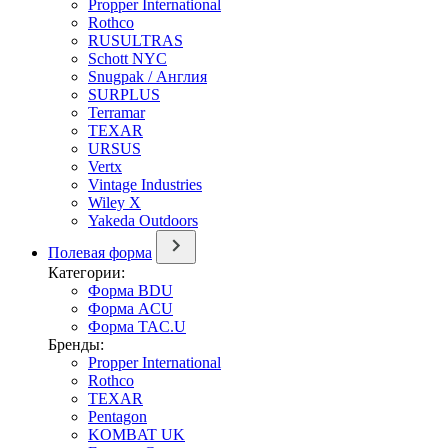
Propper International
Rothco
RUSULTRAS
Schott NYC
Snugpak / Англия
SURPLUS
Terramar
TEXAR
URSUS
Vertx
Vintage Industries
Wiley X
Yakeda Outdoors
Полевая форма
Категории:
Форма BDU
Форма ACU
Форма TAC.U
Бренды:
Propper International
Rothco
TEXAR
Pentagon
KOMBAT UK