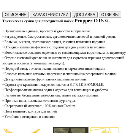
ОПИСАНИЕ
ХАРАКТЕРИСТИКИ
ДОСТАВКА
ОТЗЫВЫ
Propper OTS
Тактическая сумка для повседневной носки
XL.
• Э
ргономичный дизайн, простота и удобство в обращение.
• Регулируемые, быстросъемные, эргономичные плечевой и поясной ремни.
• Большая, мягкая, противоскользящая, съемная наплечная подушка.
• Откидной клапан на фастексе с отделом для документов на молнии.
• Вместительное о
сновное отделение
со стягивающимся воротником по периметру.
• Отдел с с
истемой крепления
на липучках
для скрытого переноса
двухсторонней
кобуры и обоймы (в комплект не входят).
• Передний отсек с эластичными петлями и карманами-визитницами.
• Боковые карманы: сетчатый на утяжке и сплошной на реверсивной молнии.
• Два дополнительных фронтальных кармана на молнии.
• Стропы для крепления подсумков системы
S.T.R.I.K.E.
®/
MOLLE.
• Перфорированная мягкая задняя отделка для вентиляции и удобства.
• Резиновые, б
есшумные, реверсивные,
литые застежки-молнии
.
• Прочные швы, высококачественная фурнитура.
• Сверхпрочный м
атериал: 100% нейлон Cordura
.
• Поле внешнего контура для патчей
• Устойчив к истиранию и гниению.