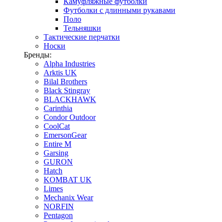
Камуфляжные футболки
Футболки с длинными рукавами
Поло
Тельняшки
Тактические перчатки
Носки
Бренды:
Alpha Industries
Arktis UK
Bilal Brothers
Black Stingray
BLACKHAWK
Carinthia
Condor Outdoor
CoolCat
EmersonGear
Entire M
Garsing
GURON
Hatch
KOMBAT UK
Limes
Mechanix Wear
NORFIN
Pentagon