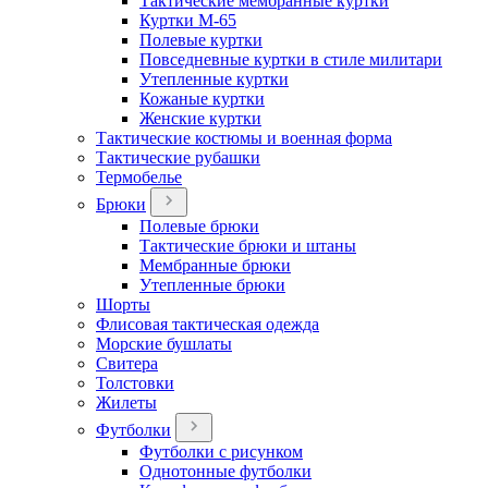
Тактические мембранные куртки
Куртки М-65
Полевые куртки
Повседневные куртки в стиле милитари
Утепленные куртки
Кожаные куртки
Женские куртки
Тактические костюмы и военная форма
Тактические рубашки
Термобелье
Брюки
Полевые брюки
Тактические брюки и штаны
Мембранные брюки
Утепленные брюки
Шорты
Флисовая тактическая одежда
Морские бушлаты
Свитера
Толстовки
Жилеты
Футболки
Футболки с рисунком
Однотонные футболки