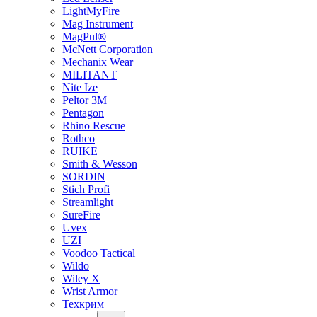
LightMyFire
Mag Instrument
MagPul®
McNett Corporation
Mechanix Wear
MILITANT
Nite Ize
Peltor 3M
Pentagon
Rhino Rescue
Rothco
RUIKE
Smith & Wesson
SORDIN
Stich Profi
Streamlight
SureFire
Uvex
UZI
Voodoo Tactical
Wildo
Wiley X
Wrist Armor
Техкрим