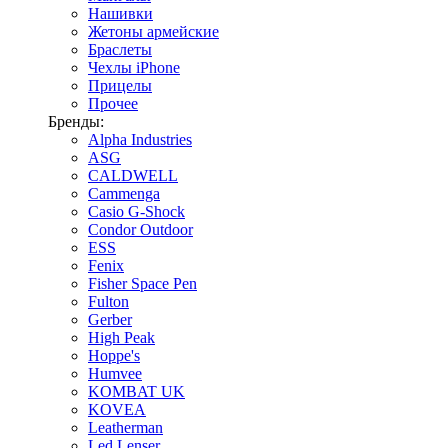
Нашивки
Жетоны армейские
Браслеты
Чехлы iPhone
Прицелы
Прочее
Бренды:
Alpha Industries
ASG
CALDWELL
Cammenga
Casio G-Shock
Condor Outdoor
ESS
Fenix
Fisher Space Pen
Fulton
Gerber
High Peak
Hoppe's
Humvee
KOMBAT UK
KOVEA
Leatherman
Led Lenser