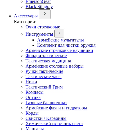
EmersonGear
Black Stingray
Аксессуары
Категории:
Очки стрелковые
Инструменты
Армейские мультитулы
Комплект для чистки оружия
Армейские стрелковые наушники
Фонари тактические
Тактическая медицина
Армейские столовые наборы
Ручки тактические
Тактические часы
Ножи
Тактический Грим
Компасы
Оптика
Газовые баллончики
Армейские фляги и гидраторы
Корды
Свистки / Карабины
Химический источник света
Мангалы