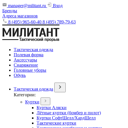
manager@militant.ru
Вход
Бренды
Адреса магазинов
8 (495) 965-60-40
8 (495) 789-79-63
Тактическая одежда
Полевая форма
Аксессуары
Снаряжение
Головные уборы
Обувь
Тактическая одежда
Категории:
Куртки
Куртки Аляски
Лётные куртки (бомбер и пилот)
Куртки СофтШелл/ХардШелл
Тактические куртки