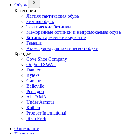
Обувь
Категории:
Летняя тактическая обувь
Зимняя обувь
Тактические ботинки
Мембранные ботинки и непромокаемая обувь
Ботинки армейские мужские
Гамаши
Аксессуары для тактической обуви
Бренды:
Cove Shoe Company
Original SWAT
Danner
Byteks
Garsing
Belleville
Pentagon
ALTAMA
Under Armour
Rothco
Propper International
Stich Profi
О компании
Контакты