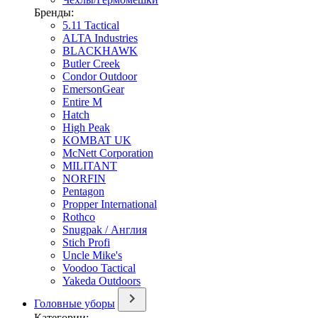
Бренды:
5.11 Tactical
ALTA Industries
BLACKHAWK
Butler Creek
Condor Outdoor
EmersonGear
Entire M
Hatch
High Peak
KOMBAT UK
McNett Corporation
MILITANT
NORFIN
Pentagon
Propper International
Rothco
Snugpak / Англия
Stich Profi
Uncle Mike's
Voodoo Tactical
Yakeda Outdoors
Головные уборы
Категории: