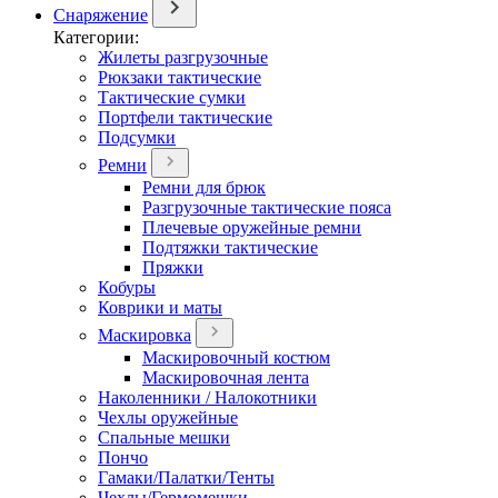
Снаряжение
Категории:
Жилеты разгрузочные
Рюкзаки тактические
Тактические сумки
Портфели тактические
Подсумки
Ремни
Ремни для брюк
Разгрузочные тактические пояса
Плечевые оружейные ремни
Подтяжки тактические
Пряжки
Кобуры
Коврики и маты
Маскировка
Маскировочный костюм
Маскировочная лента
Наколенники / Налокотники
Чехлы оружейные
Спальные мешки
Пончо
Гамаки/Палатки/Тенты
Чехлы/Гермомешки