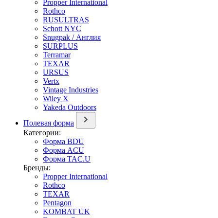
Propper International
Rothco
RUSULTRAS
Schott NYC
Snugpak / Англия
SURPLUS
Terramar
TEXAR
URSUS
Vertx
Vintage Industries
Wiley X
Yakeda Outdoors
Полевая форма
Категории:
Форма BDU
Форма ACU
Форма TAC.U
Бренды:
Propper International
Rothco
TEXAR
Pentagon
KOMBAT UK