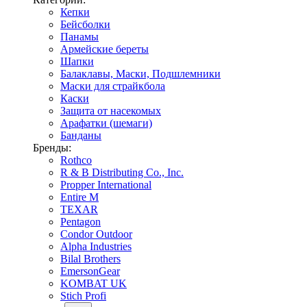
Кепки
Бейсболки
Панамы
Армейские береты
Шапки
Балаклавы, Маски, Подшлемники
Маски для страйкбола
Каски
Защита от насекомых
Арафатки (шемаги)
Банданы
Бренды:
Rothco
R & B Distributing Co., Inc.
Propper International
Entire M
TEXAR
Pentagon
Condor Outdoor
Alpha Industries
Bilal Brothers
EmersonGear
KOMBAT UK
Stich Profi