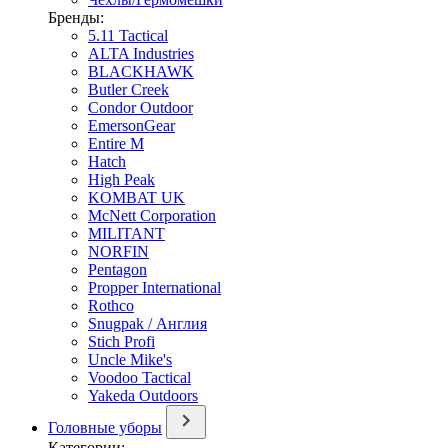
Бренды:
5.11 Tactical
ALTA Industries
BLACKHAWK
Butler Creek
Condor Outdoor
EmersonGear
Entire M
Hatch
High Peak
KOMBAT UK
McNett Corporation
MILITANT
NORFIN
Pentagon
Propper International
Rothco
Snugpak / Англия
Stich Profi
Uncle Mike's
Voodoo Tactical
Yakeda Outdoors
Головные уборы
Категории: