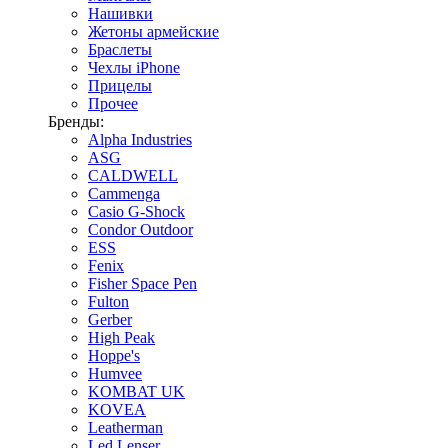
Нашивки
Жетоны армейские
Браслеты
Чехлы iPhone
Прицелы
Прочее
Бренды:
Alpha Industries
ASG
CALDWELL
Cammenga
Casio G-Shock
Condor Outdoor
ESS
Fenix
Fisher Space Pen
Fulton
Gerber
High Peak
Hoppe's
Humvee
KOMBAT UK
KOVEA
Leatherman
Led Lenser