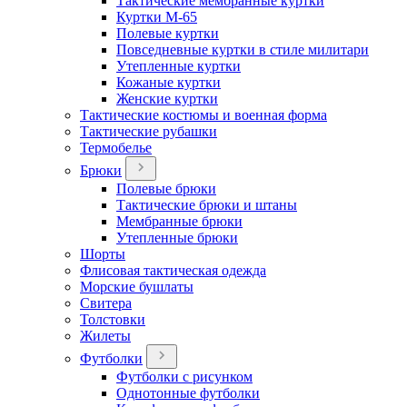
Тактические мембранные куртки
Куртки М-65
Полевые куртки
Повседневные куртки в стиле милитари
Утепленные куртки
Кожаные куртки
Женские куртки
Тактические костюмы и военная форма
Тактические рубашки
Термобелье
Брюки
Полевые брюки
Тактические брюки и штаны
Мембранные брюки
Утепленные брюки
Шорты
Флисовая тактическая одежда
Морские бушлаты
Свитера
Толстовки
Жилеты
Футболки
Футболки с рисунком
Однотонные футболки