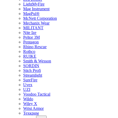
LightMyFire
Mag Instrument
MagPul®
McNett Corporation
Mechanix Wear
MILITANT
Nite Ize
Peltor 3M
Pentagon
Rhino Rescue
Rothco
RUIKE
Smith & Wesson
SORDIN
Stich Profi
Streamlight
SureFire
Uvex
UZI
Voodoo Tactical
Wildo
Wiley X
Wrist Armor
Техкрим