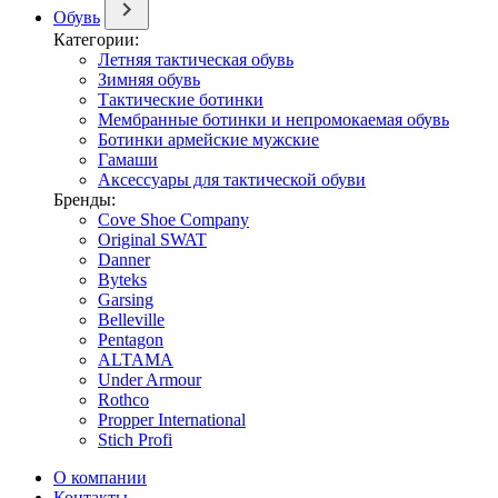
Обувь
Категории:
Летняя тактическая обувь
Зимняя обувь
Тактические ботинки
Мембранные ботинки и непромокаемая обувь
Ботинки армейские мужские
Гамаши
Аксессуары для тактической обуви
Бренды:
Cove Shoe Company
Original SWAT
Danner
Byteks
Garsing
Belleville
Pentagon
ALTAMA
Under Armour
Rothco
Propper International
Stich Profi
О компании
Контакты