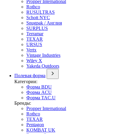
Propper International
Rothco
RUSULTRAS
Schott NYC
Snugpak / Англия
SURPLUS
Terramar
TEXAR
URSUS
Vertx
Vintage Industries
Wiley X
Yakeda Outdoors
Полевая форма
Категории:
Форма BDU
Форма ACU
Форма TAC.U
Бренды:
Propper International
Rothco
TEXAR
Pentagon
KOMBAT UK