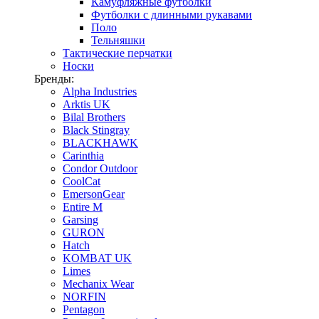
Камуфляжные футболки
Футболки с длинными рукавами
Поло
Тельняшки
Тактические перчатки
Носки
Бренды:
Alpha Industries
Arktis UK
Bilal Brothers
Black Stingray
BLACKHAWK
Carinthia
Condor Outdoor
CoolCat
EmersonGear
Entire M
Garsing
GURON
Hatch
KOMBAT UK
Limes
Mechanix Wear
NORFIN
Pentagon