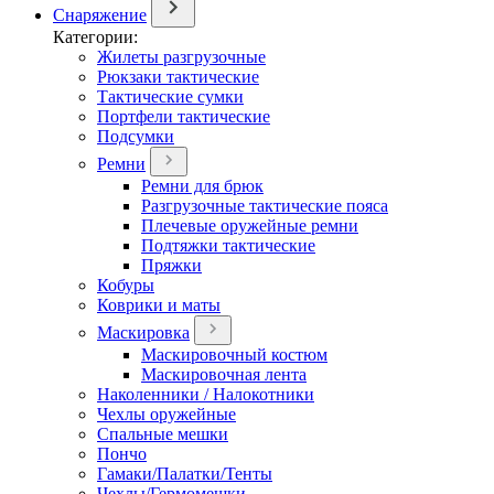
Снаряжение
Категории:
Жилеты разгрузочные
Рюкзаки тактические
Тактические сумки
Портфели тактические
Подсумки
Ремни
Ремни для брюк
Разгрузочные тактические пояса
Плечевые оружейные ремни
Подтяжки тактические
Пряжки
Кобуры
Коврики и маты
Маскировка
Маскировочный костюм
Маскировочная лента
Наколенники / Налокотники
Чехлы оружейные
Спальные мешки
Пончо
Гамаки/Палатки/Тенты
Чехлы/Гермомешки