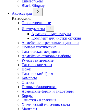
EmersonGear
Black Stingray
Аксессуары
Категории:
Очки стрелковые
Инструменты
Армейские мультитулы
Комплект для чистки оружия
Армейские стрелковые наушники
Фонари тактические
Тактическая медицина
Армейские столовые наборы
Ручки тактические
Тактические часы
Ножи
Тактический Грим
Компасы
Оптика
Газовые баллончики
Армейские фляги и гидраторы
Корды
Свистки / Карабины
Химический источник света
Мангалы