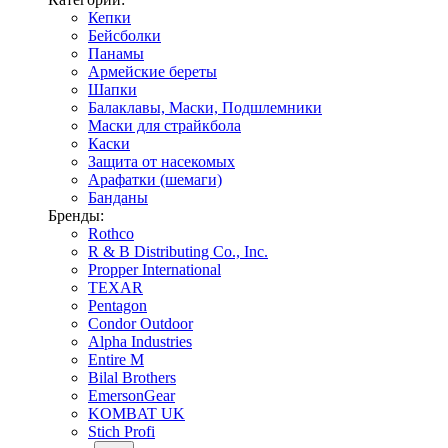
Кепки
Бейсболки
Панамы
Армейские береты
Шапки
Балаклавы, Маски, Подшлемники
Маски для страйкбола
Каски
Защита от насекомых
Арафатки (шемаги)
Банданы
Бренды:
Rothco
R & B Distributing Co., Inc.
Propper International
TEXAR
Pentagon
Condor Outdoor
Alpha Industries
Entire M
Bilal Brothers
EmersonGear
KOMBAT UK
Stich Profi