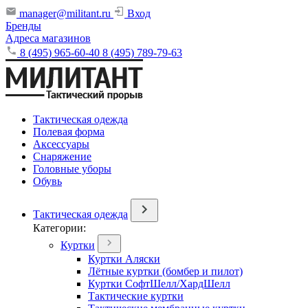
manager@militant.ru
Вход
Бренды
Адреса магазинов
8 (495) 965-60-40
8 (495) 789-79-63
Тактическая одежда
Полевая форма
Аксессуары
Снаряжение
Головные уборы
Обувь
Тактическая одежда
Категории:
Куртки
Куртки Аляски
Лётные куртки (бомбер и пилот)
Куртки СофтШелл/ХардШелл
Тактические куртки