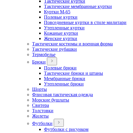
Тактические куртки
Тактические мембранные куртки
Куртки М-65
Полевые куртки
Повседневные куртки в стиле милитари
Утепленные куртки
Кожаные куртки
Женские куртки
Тактические костюмы и военная форма
Тактические рубашки
Термобелье
Брюки
Полевые брюки
Тактические брюки и штаны
Мембранные брюки
Утепленные брюки
Шорты
Флисовая тактическая одежда
Морские бушлаты
Свитера
Толстовки
Жилеты
Футболки
Футболки с рисунком