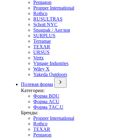
Pentagon
Propper International
Rothco
RUSULTRAS
Schott NYC
Snugpak / Англия
SURPLUS
Terramar
TEXAR
URSUS
Vertx
Vintage Industries
Wiley X
Yakeda Outdoors
Полевая форма
Категории:
Форма BDU
Форма ACU
Форма TAC.U
Бренды:
Propper International
Rothco
TEXAR
Pentagon