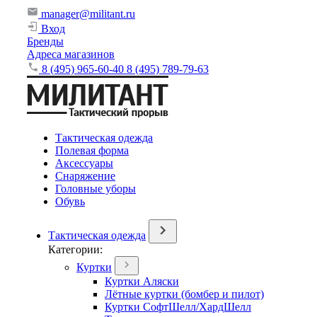
manager@militant.ru
Вход
Бренды
Адреса магазинов
8 (495) 965-60-40
8 (495) 789-79-63
Тактическая одежда
Полевая форма
Аксессуары
Снаряжение
Головные уборы
Обувь
Тактическая одежда
Категории:
Куртки
Куртки Аляски
Лётные куртки (бомбер и пилот)
Куртки СофтШелл/ХардШелл