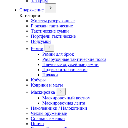
Техкрим
Снаряжение
Категории:
Жилеты разгрузочные
Рюкзаки тактические
Тактические сумки
Портфели тактические
Подсумки
Ремни
Ремни для брюк
Разгрузочные тактические пояса
Плечевые оружейные ремни
Подтяжки тактические
Пряжки
Кобуры
Коврики и маты
Маскировка
Маскировочный костюм
Маскировочная лента
Наколенники / Налокотники
Чехлы оружейные
Спальные мешки
Пончо