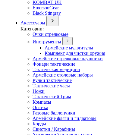
KOMBAT UK
EmersonGear
Black Stingray
Аксессуары
Категории:
Очки стрелковые
Инструменты
Армейские мультитулы
Комплект для чистки оружия
Армейские стрелковые наушники
Фонари тактические
Тактическая медицина
Армейские столовые наборы
Ручки тактические
Тактические часы
Ножи
Тактический Грим
Компасы
Оптика
Газовые баллончики
Армейские фляги и гидраторы
Корды
Свистки / Карабины
Химический источник света