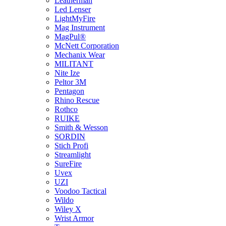
Leatherman
Led Lenser
LightMyFire
Mag Instrument
MagPul®
McNett Corporation
Mechanix Wear
MILITANT
Nite Ize
Peltor 3M
Pentagon
Rhino Rescue
Rothco
RUIKE
Smith & Wesson
SORDIN
Stich Profi
Streamlight
SureFire
Uvex
UZI
Voodoo Tactical
Wildo
Wiley X
Wrist Armor