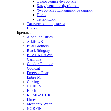
Однотонные футболки
Камуфляжные футболки
Футболки с длинными рукавами
Поло
Тельняшки
Тактические перчатки
Носки
Бренды:
Alpha Industries
Arktis UK
Bilal Brothers
Black Stingray
BLACKHAWK
Carinthia
Condor Outdoor
CoolCat
EmersonGear
Entire M
Garsing
GURON
Hatch
KOMBAT UK
Limes
Mechanix Wear
NORFIN