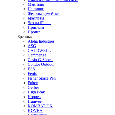
Мангалы
Нашивки
Жетоны армейские
Браслеты
Чехлы iPhone
Прицелы
Прочее
Бренды:
Alpha Industries
ASG
CALDWELL
Cammenga
Casio G-Shock
Condor Outdoor
ESS
Fenix
Fisher Space Pen
Fulton
Gerber
High Peak
Hoppe's
Humvee
KOMBAT UK
KOVEA