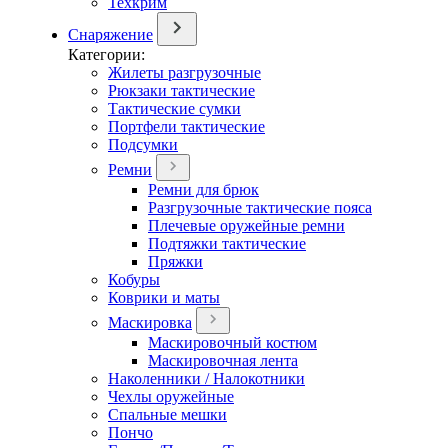
Техкрим
Снаряжение
Категории:
Жилеты разгрузочные
Рюкзаки тактические
Тактические сумки
Портфели тактические
Подсумки
Ремни
Ремни для брюк
Разгрузочные тактические пояса
Плечевые оружейные ремни
Подтяжки тактические
Пряжки
Кобуры
Коврики и маты
Маскировка
Маскировочный костюм
Маскировочная лента
Наколенники / Налокотники
Чехлы оружейные
Спальные мешки
Пончо