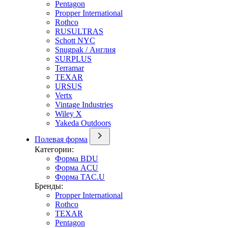
Pentagon
Propper International
Rothco
RUSULTRAS
Schott NYC
Snugpak / Англия
SURPLUS
Terramar
TEXAR
URSUS
Vertx
Vintage Industries
Wiley X
Yakeda Outdoors
Полевая форма
Категории:
Форма BDU
Форма ACU
Форма TAC.U
Бренды:
Propper International
Rothco
TEXAR
Pentagon