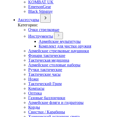
KOMBAT UK
EmersonGear
Black Stingray
Аксессуары
Категории:
Очки стрелковые
Инструменты
Армейские мультитулы
Комплект для чистки оружия
Армейские стрелковые наушники
Фонари тактические
Тактическая медицина
Армейские столовые наборы
Ручки тактические
Тактические часы
Ножи
Тактический Грим
Компасы
Оптика
Газовые баллончики
Армейские фляги и гидраторы
Корды
Свистки / Карабины
Химический источник света