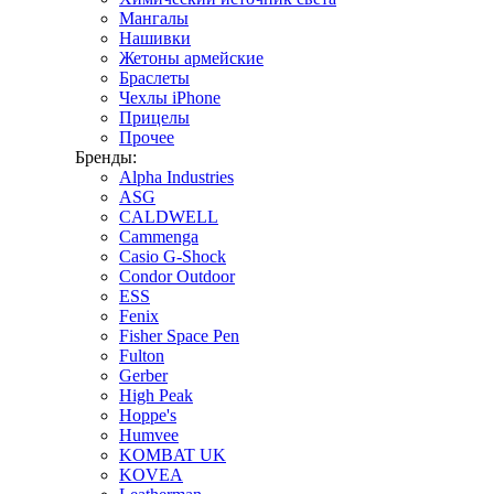
Мангалы
Нашивки
Жетоны армейские
Браслеты
Чехлы iPhone
Прицелы
Прочее
Бренды:
Alpha Industries
ASG
CALDWELL
Cammenga
Casio G-Shock
Condor Outdoor
ESS
Fenix
Fisher Space Pen
Fulton
Gerber
High Peak
Hoppe's
Humvee
KOMBAT UK
KOVEA