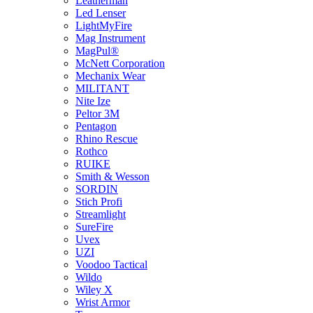
Leatherman
Led Lenser
LightMyFire
Mag Instrument
MagPul®
McNett Corporation
Mechanix Wear
MILITANT
Nite Ize
Peltor 3M
Pentagon
Rhino Rescue
Rothco
RUIKE
Smith & Wesson
SORDIN
Stich Profi
Streamlight
SureFire
Uvex
UZI
Voodoo Tactical
Wildo
Wiley X
Wrist Armor