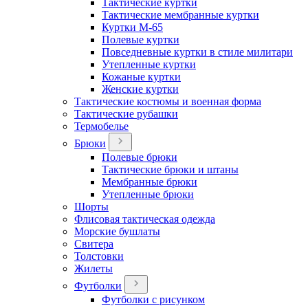
Тактические куртки
Тактические мембранные куртки
Куртки М-65
Полевые куртки
Повседневные куртки в стиле милитари
Утепленные куртки
Кожаные куртки
Женские куртки
Тактические костюмы и военная форма
Тактические рубашки
Термобелье
Брюки
Полевые брюки
Тактические брюки и штаны
Мембранные брюки
Утепленные брюки
Шорты
Флисовая тактическая одежда
Морские бушлаты
Свитера
Толстовки
Жилеты
Футболки
Футболки с рисунком