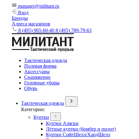
manager@militant.ru
Вход
Бренды
Адреса магазинов
8 (495) 965-60-40
8 (495) 789-79-63
Тактическая одежда
Полевая форма
Аксессуары
Снаряжение
Головные уборы
Обувь
Тактическая одежда
Категории:
Куртки
Куртки Аляски
Лётные куртки (бомбер и пилот)
Куртки СофтШелл/ХардШелл