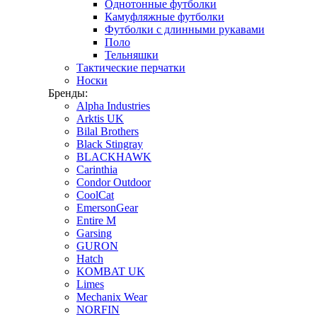
Однотонные футболки
Камуфляжные футболки
Футболки с длинными рукавами
Поло
Тельняшки
Тактические перчатки
Носки
Бренды:
Alpha Industries
Arktis UK
Bilal Brothers
Black Stingray
BLACKHAWK
Carinthia
Condor Outdoor
CoolCat
EmersonGear
Entire M
Garsing
GURON
Hatch
KOMBAT UK
Limes
Mechanix Wear
NORFIN