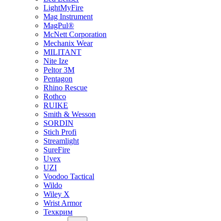
LightMyFire
Mag Instrument
MagPul®
McNett Corporation
Mechanix Wear
MILITANT
Nite Ize
Peltor 3M
Pentagon
Rhino Rescue
Rothco
RUIKE
Smith & Wesson
SORDIN
Stich Profi
Streamlight
SureFire
Uvex
UZI
Voodoo Tactical
Wildo
Wiley X
Wrist Armor
Техкрим