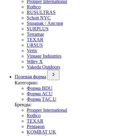
Propper International
Rothco
RUSULTRAS
Schott NYC
Snugpak / Англия
SURPLUS
Terramar
TEXAR
URSUS
Vertx
Vintage Industries
Wiley X
Yakeda Outdoors
Полевая форма
Категории:
Форма BDU
Форма ACU
Форма TAC.U
Бренды:
Propper International
Rothco
TEXAR
Pentagon
KOMBAT UK