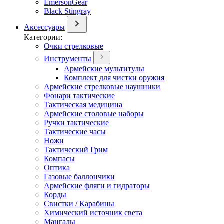
EmersonGear
Black Stingray
Аксессуары
Категории:
Очки стрелковые
Инструменты
Армейские мультитулы
Комплект для чистки оружия
Армейские стрелковые наушники
Фонари тактические
Тактическая медицина
Армейские столовые наборы
Ручки тактические
Тактические часы
Ножи
Тактический Грим
Компасы
Оптика
Газовые баллончики
Армейские фляги и гидраторы
Корды
Свистки / Карабины
Химический источник света
Мангалы