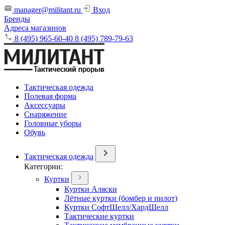
manager@militant.ru
Вход
Бренды
Адреса магазинов
8 (495) 965-60-40
8 (495) 789-79-63
Тактическая одежда
Полевая форма
Аксессуары
Снаряжение
Головные уборы
Обувь
Тактическая одежда
Категории:
Куртки
Куртки Аляски
Лётные куртки (бомбер и пилот)
Куртки СофтШелл/ХардШелл
Тактические куртки