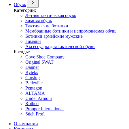
Обувь
Категории:
Летняя тактическая обувь
Зимняя обувь
Тактические ботинки
Мембранные ботинки и непромокаемая обувь
Ботинки армейские мужские
Гамаши
Аксессуары для тактической обуви
Бренды:
Cove Shoe Company
Original SWAT
Danner
Byteks
Garsing
Belleville
Pentagon
ALTAMA
Under Armour
Rothco
Propper International
Stich Profi
О компании
Контакты