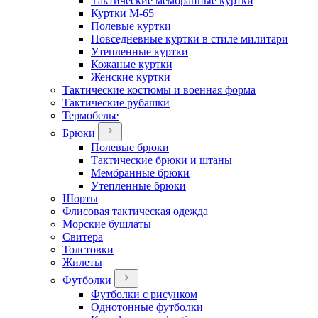
Тактические мембранные куртки
Куртки М-65
Полевые куртки
Повседневные куртки в стиле милитари
Утепленные куртки
Кожаные куртки
Женские куртки
Тактические костюмы и военная форма
Тактические рубашки
Термобелье
Брюки
Полевые брюки
Тактические брюки и штаны
Мембранные брюки
Утепленные брюки
Шорты
Флисовая тактическая одежда
Морские бушлаты
Свитера
Толстовки
Жилеты
Футболки
Футболки с рисунком
Однотонные футболки