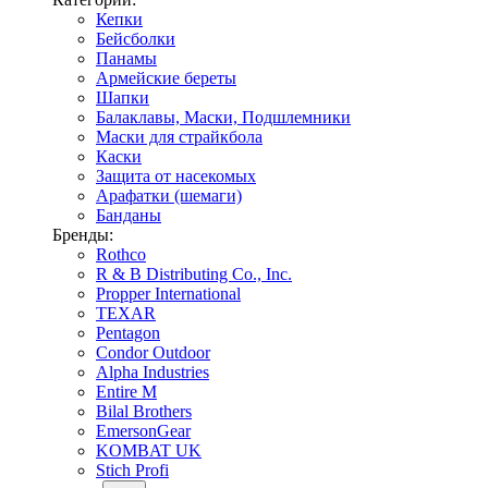
Кепки
Бейсболки
Панамы
Армейские береты
Шапки
Балаклавы, Маски, Подшлемники
Маски для страйкбола
Каски
Защита от насекомых
Арафатки (шемаги)
Банданы
Бренды:
Rothco
R & B Distributing Co., Inc.
Propper International
TEXAR
Pentagon
Condor Outdoor
Alpha Industries
Entire M
Bilal Brothers
EmersonGear
KOMBAT UK
Stich Profi