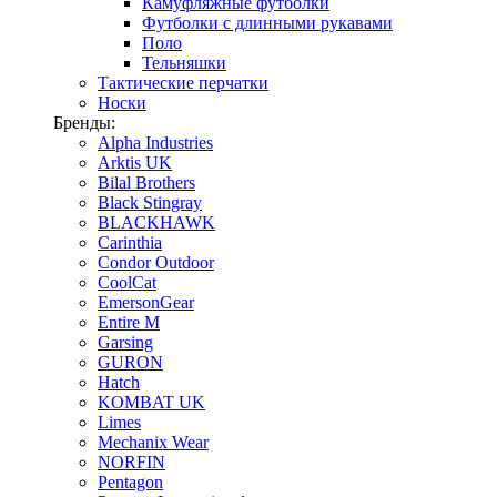
Камуфляжные футболки
Футболки с длинными рукавами
Поло
Тельняшки
Тактические перчатки
Носки
Бренды:
Alpha Industries
Arktis UK
Bilal Brothers
Black Stingray
BLACKHAWK
Carinthia
Condor Outdoor
CoolCat
EmersonGear
Entire M
Garsing
GURON
Hatch
KOMBAT UK
Limes
Mechanix Wear
NORFIN
Pentagon