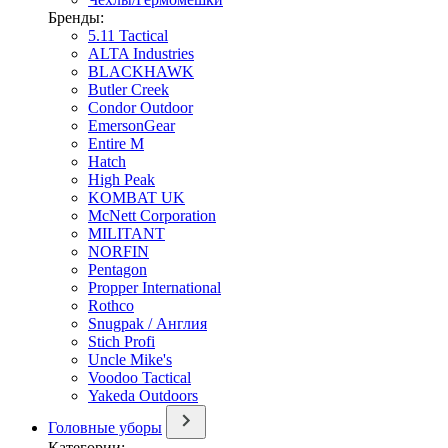
Бренды:
5.11 Tactical
ALTA Industries
BLACKHAWK
Butler Creek
Condor Outdoor
EmersonGear
Entire M
Hatch
High Peak
KOMBAT UK
McNett Corporation
MILITANT
NORFIN
Pentagon
Propper International
Rothco
Snugpak / Англия
Stich Profi
Uncle Mike's
Voodoo Tactical
Yakeda Outdoors
Головные уборы
Категории: