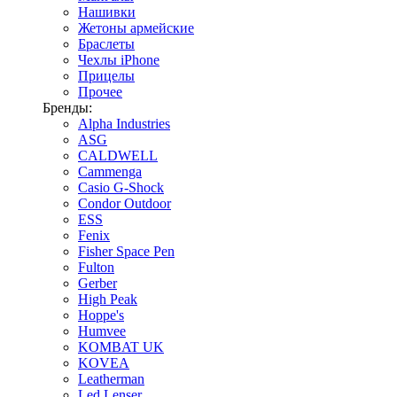
Нашивки
Жетоны армейские
Браслеты
Чехлы iPhone
Прицелы
Прочее
Бренды:
Alpha Industries
ASG
CALDWELL
Cammenga
Casio G-Shock
Condor Outdoor
ESS
Fenix
Fisher Space Pen
Fulton
Gerber
High Peak
Hoppe's
Humvee
KOMBAT UK
KOVEA
Leatherman
Led Lenser