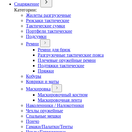
Снаряжение
Категории:
Жилеты разгрузочные
Рюкзаки тактические
Тактические сумки
Портфели тактические
Подсумки
Ремни
Ремни для брюк
Разгрузочные тактические пояса
Плечевые оружейные ремни
Подтяжки тактические
Пряжки
Кобуры
Коврики и маты
Маскировка
Маскировочный костюм
Маскировочная лента
Наколенники / Налокотники
Чехлы оружейные
Спальные мешки
Пончо
Гамаки/Палатки/Тенты
Чехлы/Гермомешки